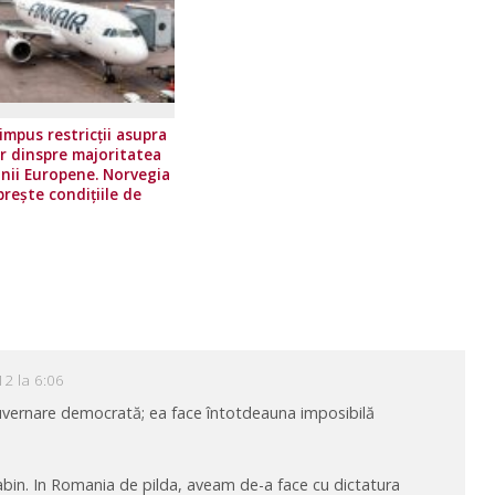
impus restricţii asupra
or dinspre majoritatea
unii Europene. Norvegia
prește condițiile de
călătorie
12 la 6:06
 guvernare democrată; ea face întotdeauna imposibilă
 Rabin. In Romania de pilda, aveam de-a face cu dictatura