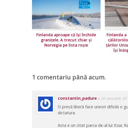
Finlanda aproape că își închide
Finlanda a 
granițele. A trecut chiar și
călătoriil
Norvegia pe lista roșie
ţărilor Uni
își înăs
1 comentariu până acum.
constantin_padure
-
26 ianuarie 20
O presă liberă face uneori dificilă o
dictatura.
Asta e un citat parca de-al lui Itzac