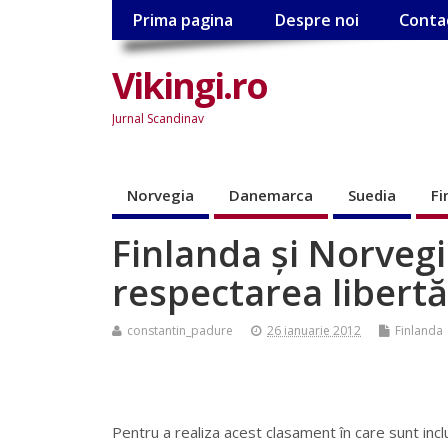
Prima pagina
Despre noi
Conta
Vikingi.ro
Jurnal Scandinav
Norvegia
Danemarca
Suedia
Fi
Finlanda şi Norveg
respectarea libertă
constantin_padure
26 ianuarie 2012
Finlanda
Pentru a realiza acest clasament în care sunt inc