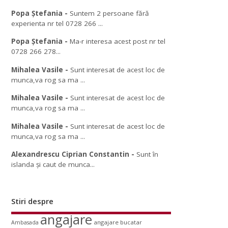
Popa Ștefania
-
Suntem 2 persoane fără
experienta nr tel 0728 266 ...
Popa Ștefania
-
Ma-r interesa acest post nr tel
0728 266 278...
Mihalea Vasile
-
Sunt interesat de acest loc de
munca,va rog sa ma ...
Mihalea Vasile
-
Sunt interesat de acest loc de
munca,va rog sa ma ...
Mihalea Vasile
-
Sunt interesat de acest loc de
munca,va rog sa ma ...
Alexandrescu Ciprian Constantin
-
Sunt în
islanda și caut de munca...
Stiri despre
angajare
angajare bucatar
Ambasada