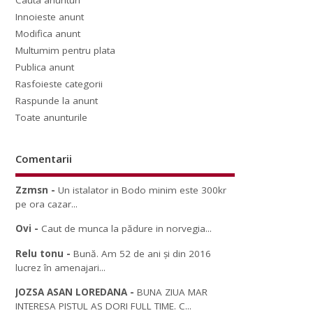
Cauta anunturi
Innoieste anunt
Modifica anunt
Multumim pentru plata
Publica anunt
Rasfoieste categorii
Raspunde la anunt
Toate anunturile
Comentarii
Zzmsn
-
Un istalator in Bodo minim este 300kr
pe ora cazar...
Ovi
-
Caut de munca la pădure in norvegia...
Relu tonu
-
Bună. Am 52 de ani și din 2016
lucrez în amenajari...
JOZSA ASAN LOREDANA
-
BUNA ZIUA MAR
INTERESA PISTUL AS DORI FULL TIME. C...