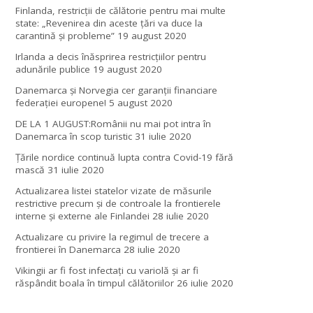
Finlanda, restricţii de călătorie pentru mai multe
state: „Revenirea din aceste ţări va duce la
carantină şi probleme”
19 august 2020
Irlanda a decis înăsprirea restricțiilor pentru
adunările publice
19 august 2020
Danemarca și Norvegia cer garanții financiare
federației europene!
5 august 2020
DE LA 1 AUGUST:Românii nu mai pot intra în
Danemarca în scop turistic
31 iulie 2020
Țările nordice continuă lupta contra Covid-19 fără
mască
31 iulie 2020
Actualizarea listei statelor vizate de măsurile
restrictive precum și de controale la frontierele
interne și externe ale Finlandei
28 iulie 2020
Actualizare cu privire la regimul de trecere a
frontierei în Danemarca
28 iulie 2020
Vikingii ar fi fost infectaţi cu variolă şi ar fi
răspândit boala în timpul călătoriilor
26 iulie 2020