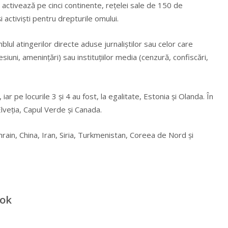
e activează pe cinci continente, reţelei sale de 150 de
şi activişti pentru drepturile omului.
ul atingerilor directe aduse jurnaliştilor sau celor care
iuni, ameninţări) sau instituţiilor media (cenzură, confiscări,
iar pe locurile 3 şi 4 au fost, la egalitate, Estonia şi Olanda. În
lveţia, Capul Verde şi Canada.
rain, China, Iran, Siria, Turkmenistan, Coreea de Nord şi
ook