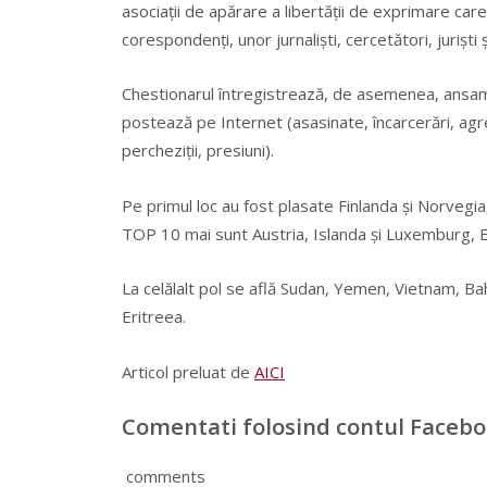
asociaţii de apărare a libertăţii de exprimare car
corespondenţi, unor jurnalişti, cercetători, jurişti 
Chestionarul întregistrează, de asemenea, ansambl
postează pe Internet (asasinate, încarcerări, agres
percheziţii, presiuni).
Pe primul loc au fost plasate Finlanda şi Norvegia, 
TOP 10 mai sunt Austria, Islanda şi Luxemburg, E
La celălalt pol se află Sudan, Yemen, Vietnam, Bah
Eritreea.
Articol preluat de
AICI
Comentati folosind contul Faceb
comments