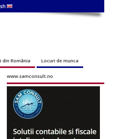
ish
ri din România
Locuri de munca
www.samconsult.no