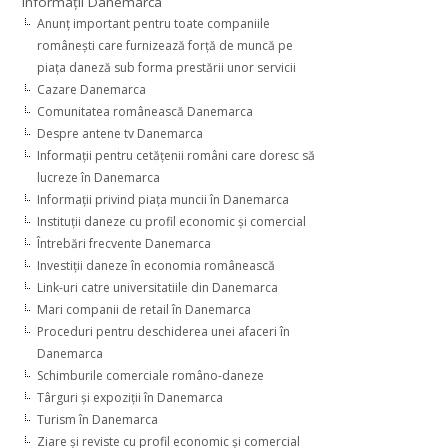
Informaţii Danemarca
Anunţ important pentru toate companiile
româneşti care furnizează forţă de muncă pe
piaţa daneză sub forma prestării unor servicii
Cazare Danemarca
Comunitatea românească Danemarca
Despre antene tv Danemarca
Informaţii pentru cetăţenii români care doresc să
lucreze în Danemarca
Informaţii privind piaţa muncii în Danemarca
Instituţii daneze cu profil economic şi comercial
Întrebări frecvente Danemarca
Investiţii daneze în economia românească
Link-uri catre universitatiile din Danemarca
Mari companii de retail în Danemarca
Proceduri pentru deschiderea unei afaceri în
Danemarca
Schimburile comerciale româno-daneze
Târguri şi expoziţii în Danemarca
Turism în Danemarca
Ziare şi reviste cu profil economic şi comercial