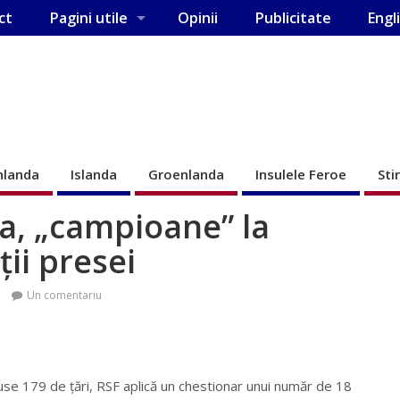
ct
Pagini utile
Opinii
Publicitate
Engl
nlanda
Islanda
Groenlanda
Insulele Feroe
Sti
ia, „campioane” la
ţii presei
Un comentariu
luse 179 de ţări, RSF aplică un chestionar unui număr de 18