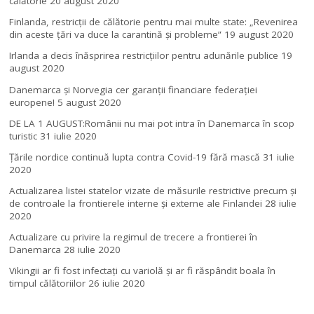
călătorie
20 august 2020
Finlanda, restricţii de călătorie pentru mai multe state: „Revenirea
din aceste ţări va duce la carantină şi probleme”
19 august 2020
Irlanda a decis înăsprirea restricțiilor pentru adunările publice
19
august 2020
Danemarca și Norvegia cer garanții financiare federației
europene!
5 august 2020
DE LA 1 AUGUST:Românii nu mai pot intra în Danemarca în scop
turistic
31 iulie 2020
Țările nordice continuă lupta contra Covid-19 fără mască
31 iulie
2020
Actualizarea listei statelor vizate de măsurile restrictive precum și
de controale la frontierele interne și externe ale Finlandei
28 iulie
2020
Actualizare cu privire la regimul de trecere a frontierei în
Danemarca
28 iulie 2020
Vikingii ar fi fost infectaţi cu variolă şi ar fi răspândit boala în
timpul călătoriilor
26 iulie 2020