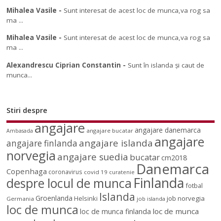
Mihalea Vasile
-
Sunt interesat de acest loc de munca,va rog sa
ma ...
Mihalea Vasile
-
Sunt interesat de acest loc de munca,va rog sa
ma ...
Alexandrescu Ciprian Constantin
-
Sunt în islanda și caut de
munca...
Stiri despre
angajare
angajare danemarca
angajare bucatar
Ambasada
angajare
angajare islanda
angajare finlanda
norvegia
angajare suedia
bucatar
cm2018
Danemarca
Copenhaga
coronavirus
covid 19
curatenie
Finlanda
despre locul de munca
fotbal
Islanda
Groenlanda
job norvegia
Helsinki
Germania
job islanda
loc de munca
loc de munca
loc de munca finlanda