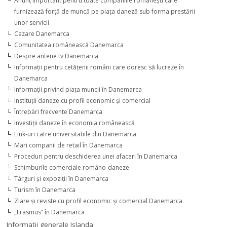
Anunţ important pentru toate companiile româneşti care
furnizează forţă de muncă pe piaţa daneză sub forma prestării
unor servicii
Cazare Danemarca
Comunitatea românească Danemarca
Despre antene tv Danemarca
Informaţii pentru cetăţenii români care doresc să lucreze în
Danemarca
Informaţii privind piaţa muncii în Danemarca
Instituţii daneze cu profil economic şi comercial
Întrebări frecvente Danemarca
Investiţii daneze în economia românească
Link-uri catre universitatiile din Danemarca
Mari companii de retail în Danemarca
Proceduri pentru deschiderea unei afaceri în Danemarca
Schimburile comerciale româno-daneze
Târguri şi expoziţii în Danemarca
Turism în Danemarca
Ziare şi reviste cu profil economic şi comercial Danemarca
„Erasmus” în Danemarca
Informaţii generale Islanda