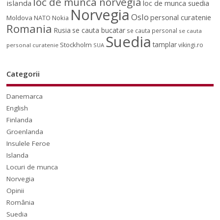
loc de munca norvegia
islanda
loc de munca suedia
Norvegia
Oslo
personal curatenie
Moldova
NATO
Nokia
Romania
Rusia
se cauta bucatar
se cauta personal
se cauta
Suedia
tamplar
Stockholm
vikingi.ro
personal curatenie
SUA
Categorii
Danemarca
English
Finlanda
Groenlanda
Insulele Feroe
Islanda
Locuri de munca
Norvegia
Opinii
România
Suedia