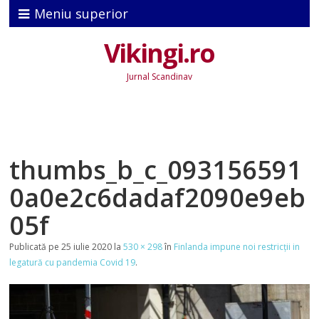
Meniu superior
Vikingi.ro
Jurnal Scandinav
thumbs_b_c_093156591
0a0e2c6dadaf2090e9eb
05f
Publicată
pe
25 iulie 2020
la
530 × 298
în
Finlanda impune noi restricții in
legatură cu pandemia Covid 19
.