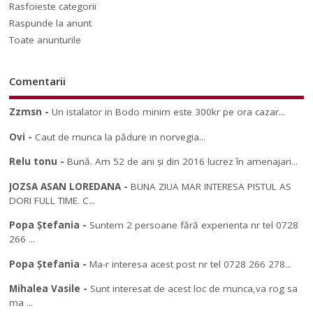
Rasfoieste categorii
Raspunde la anunt
Toate anunturile
Comentarii
Zzmsn
-
Un istalator in Bodo minim este 300kr pe ora cazar...
Ovi
-
Caut de munca la pădure in norvegia...
Relu tonu
-
Bună. Am 52 de ani și din 2016 lucrez în amenajari...
JOZSA ASAN LOREDANA
-
BUNA ZIUA MAR INTERESA PISTUL AS
DORI FULL TIME. C...
Popa Ștefania
-
Suntem 2 persoane fără experienta nr tel 0728
266 ...
Popa Ștefania
-
Ma-r interesa acest post nr tel 0728 266 278...
Mihalea Vasile
-
Sunt interesat de acest loc de munca,va rog sa
ma ...