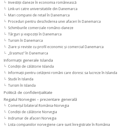
Investiţii daneze în economia românească
Link-uri catre universitatiile din Danemarca
Mari companii de retail în Danemarca
Proceduri pentru deschiderea unei afaceri în Danemarca
Schimburile comerciale româno-daneze
Târguri şi expoziţii în Danemarca
Turism în Danemarca
Ziare şi reviste cu profil economic şi comercial Danemarca
„Erasmus” în Danemarca
Informaţii generale Islanda
Condiţii de călătorie Islanda
Informaţii pentru cetăţenii români care doresc sa lucreze în Islanda
Studii în Islanda
Turism în Islanda
Politică de confidențialitate
Regatul Norvegiei – prezentare generală
Comerţul bilateral România-Norvegia
Condiții de călătorie Norvegia
Indrumar de afaceri Norvegia
Lista companiilor norvegiene care sunt înregistrate în România