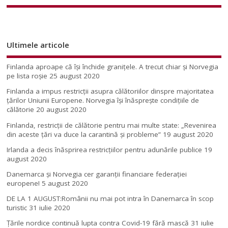
Ultimele articole
Finlanda aproape că își închide granițele. A trecut chiar și Norvegia
pe lista roșie
25 august 2020
Finlanda a impus restricţii asupra călătoriilor dinspre majoritatea
ţărilor Uniunii Europene. Norvegia își înăsprește condițiile de
călătorie
20 august 2020
Finlanda, restricţii de călătorie pentru mai multe state: „Revenirea
din aceste ţări va duce la carantină şi probleme”
19 august 2020
Irlanda a decis înăsprirea restricțiilor pentru adunările publice
19
august 2020
Danemarca și Norvegia cer garanții financiare federației
europene!
5 august 2020
DE LA 1 AUGUST:Românii nu mai pot intra în Danemarca în scop
turistic
31 iulie 2020
Țările nordice continuă lupta contra Covid-19 fără mască
31 iulie