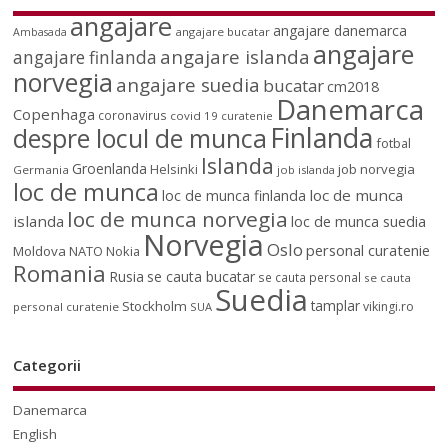
angajare
angajare danemarca
angajare bucatar
Ambasada
angajare
angajare islanda
angajare finlanda
norvegia
angajare suedia
bucatar
cm2018
Danemarca
Copenhaga
coronavirus
covid 19
curatenie
Finlanda
despre locul de munca
fotbal
Islanda
Groenlanda
job norvegia
Helsinki
Germania
job islanda
loc de munca
loc de munca
loc de munca finlanda
loc de munca norvegia
islanda
loc de munca suedia
Norvegia
Oslo
personal curatenie
Moldova
NATO
Nokia
Romania
Rusia
se cauta bucatar
se cauta personal
se cauta
Suedia
tamplar
Stockholm
vikingi.ro
personal curatenie
SUA
Categorii
Danemarca
English