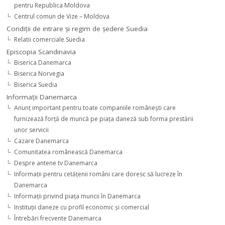
pentru Republica Moldova
Centrul comun de Vize – Moldova
Condiţii de intrare şi regim de şedere Suedia
Relatii comerciale Suedia
Episcopia Scandinavia
Biserica Danemarca
Biserica Norvegia
Biserica Suedia
Informaţii Danemarca
Anunţ important pentru toate companiile româneşti care
furnizează forţă de muncă pe piaţa daneză sub forma prestării
unor servicii
Cazare Danemarca
Comunitatea românească Danemarca
Despre antene tv Danemarca
Informaţii pentru cetăţenii români care doresc să lucreze în
Danemarca
Informaţii privind piaţa muncii în Danemarca
Instituţii daneze cu profil economic şi comercial
Întrebări frecvente Danemarca