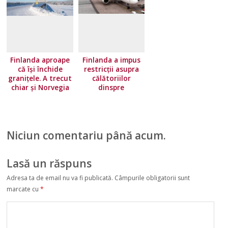
Finlanda aproape
Finlanda a impus
că își închide
restricţii asupra
granițele. A trecut
călătoriilor
chiar și Norvegia
dinspre
pe lista roșie
majoritatea ţărilor
Uniunii Europene.
Norvegia își
înăsprește
Niciun comentariu până acum.
condițiile de
călătorie
Lasă un răspuns
Adresa ta de email nu va fi publicată.
Câmpurile obligatorii sunt
marcate cu
*