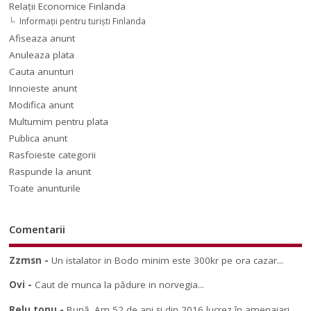
Relaţii Economice Finlanda
Informaţii pentru turişti Finlanda
Afiseaza anunt
Anuleaza plata
Cauta anunturi
Innoieste anunt
Modifica anunt
Multumim pentru plata
Publica anunt
Rasfoieste categorii
Raspunde la anunt
Toate anunturile
Comentarii
Zzmsn
-
Un istalator in Bodo minim este 300kr pe ora cazar...
Ovi
-
Caut de munca la pădure in norvegia...
Relu tonu
-
Bună. Am 52 de ani și din 2016 lucrez în amenajari...