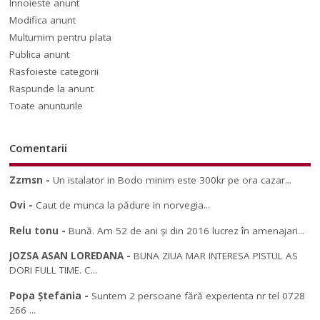
Innoieste anunt
Modifica anunt
Multumim pentru plata
Publica anunt
Rasfoieste categorii
Raspunde la anunt
Toate anunturile
Comentarii
Zzmsn
-
Un istalator in Bodo minim este 300kr pe ora cazar...
Ovi
-
Caut de munca la pădure in norvegia...
Relu tonu
-
Bună. Am 52 de ani și din 2016 lucrez în amenajari...
JOZSA ASAN LOREDANA
-
BUNA ZIUA MAR INTERESA PISTUL AS
DORI FULL TIME. C...
Popa Ștefania
-
Suntem 2 persoane fără experienta nr tel 0728
266 ...