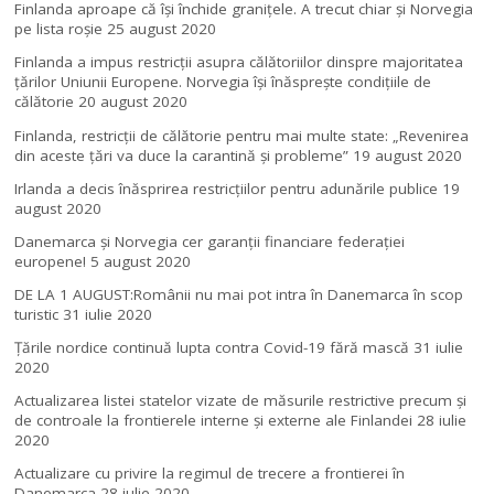
Finlanda aproape că își închide granițele. A trecut chiar și Norvegia
pe lista roșie
25 august 2020
Finlanda a impus restricţii asupra călătoriilor dinspre majoritatea
ţărilor Uniunii Europene. Norvegia își înăsprește condițiile de
călătorie
20 august 2020
Finlanda, restricţii de călătorie pentru mai multe state: „Revenirea
din aceste ţări va duce la carantină şi probleme”
19 august 2020
Irlanda a decis înăsprirea restricțiilor pentru adunările publice
19
august 2020
Danemarca și Norvegia cer garanții financiare federației
europene!
5 august 2020
DE LA 1 AUGUST:Românii nu mai pot intra în Danemarca în scop
turistic
31 iulie 2020
Țările nordice continuă lupta contra Covid-19 fără mască
31 iulie
2020
Actualizarea listei statelor vizate de măsurile restrictive precum și
de controale la frontierele interne și externe ale Finlandei
28 iulie
2020
Actualizare cu privire la regimul de trecere a frontierei în
Danemarca
28 iulie 2020