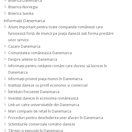
Biserica Danemarca
Biserica Norvegia
Biserica Suedia
Informaţii Danemarca
Anunţ important pentru toate companiile româneşti care
furnizează forţă de muncă pe piaţa daneză sub forma prestării
unor servicii
Cazare Danemarca
Comunitatea românească Danemarca
Despre antene tv Danemarca
Informaţii pentru cetăţenii români care doresc să lucreze în
Danemarca
Informaţii privind piaţa muncii în Danemarca
Instituţii daneze cu profil economic şi comercial
Întrebări frecvente Danemarca
Investiţii daneze în economia românească
Link-uri catre universitatiile din Danemarca
Mari companii de retail în Danemarca
Proceduri pentru deschiderea unei afaceri în Danemarca
Schimburile comerciale româno-daneze
Târguri şi expoziţii în Danemarca