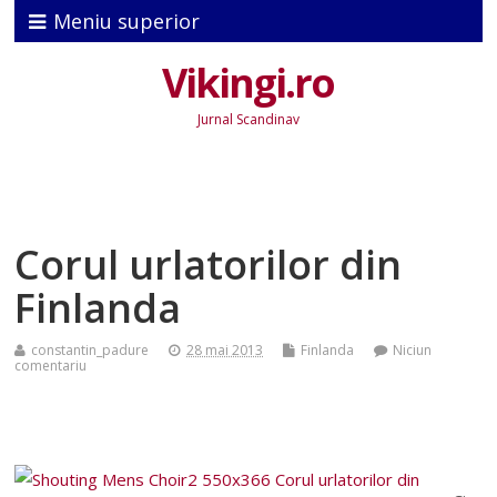
Meniu superior
Vikingi.ro
Jurnal Scandinav
Corul urlatorilor din
Finlanda
constantin_padure
28 mai 2013
Finlanda
Niciun
comentariu