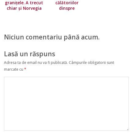
granițele. A trecut
călătoriilor
chiar și Norvegia
dinspre
pe lista roșie
majoritatea ţărilor
Uniunii Europene.
Norvegia își
înăsprește
Niciun comentariu până acum.
condițiile de
călătorie
Lasă un răspuns
Adresa ta de email nu va fi publicată.
Câmpurile obligatorii sunt
marcate cu
*