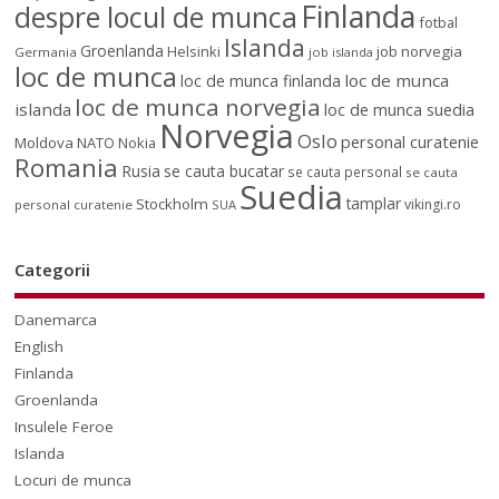
Finlanda
despre locul de munca
fotbal
Islanda
Groenlanda
job norvegia
Helsinki
Germania
job islanda
loc de munca
loc de munca
loc de munca finlanda
loc de munca norvegia
islanda
loc de munca suedia
Norvegia
Oslo
personal curatenie
Moldova
NATO
Nokia
Romania
Rusia
se cauta bucatar
se cauta personal
se cauta
Suedia
tamplar
Stockholm
vikingi.ro
personal curatenie
SUA
Categorii
Danemarca
English
Finlanda
Groenlanda
Insulele Feroe
Islanda
Locuri de munca