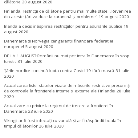
călătorie
20 august 2020
Finlanda, restricţii de călătorie pentru mai multe state: „Revenirea
din aceste ţări va duce la carantină şi probleme”
19 august 2020
Irlanda a decis înăsprirea restricțiilor pentru adunările publice
19
august 2020
Danemarca și Norvegia cer garanții financiare federației
europene!
5 august 2020
DE LA 1 AUGUST:Românii nu mai pot intra în Danemarca în scop
turistic
31 iulie 2020
Țările nordice continuă lupta contra Covid-19 fără mască
31 iulie
2020
Actualizarea listei statelor vizate de măsurile restrictive precum și
de controale la frontierele interne și externe ale Finlandei
28 iulie
2020
Actualizare cu privire la regimul de trecere a frontierei în
Danemarca
28 iulie 2020
Vikingii ar fi fost infectaţi cu variolă şi ar fi răspândit boala în
timpul călătoriilor
26 iulie 2020