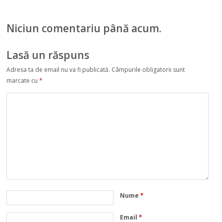
Norvegia își
înăsprește
Niciun comentariu până acum.
condițiile de
călătorie
Lasă un răspuns
Adresa ta de email nu va fi publicată.
Câmpurile obligatorii sunt
marcate cu
*
Nume
*
Email
*