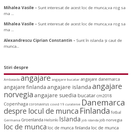
Mihalea Vasile
-
Sunt interesat de acest loc de munca,va rog sa
ma ...
Mihalea Vasile
-
Sunt interesat de acest loc de munca,va rog sa
ma ...
Alexandrescu Ciprian Constantin
-
Sunt în islanda și caut de
munca...
Stiri despre
angajare
angajare danemarca
angajare bucatar
Ambasada
angajare
angajare islanda
angajare finlanda
norvegia
angajare suedia
bucatar
cm2018
Danemarca
Copenhaga
coronavirus
covid 19
curatenie
Finlanda
despre locul de munca
fotbal
Islanda
Groenlanda
job norvegia
Helsinki
Germania
job islanda
loc de munca
loc de munca
loc de munca finlanda