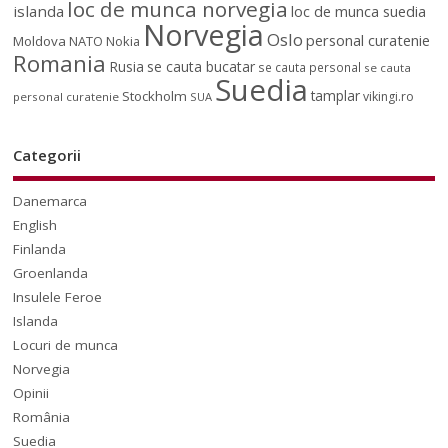
loc de munca norvegia
islanda
loc de munca suedia
Norvegia
Oslo
personal curatenie
Moldova
NATO
Nokia
Romania
Rusia
se cauta bucatar
se cauta personal
se cauta
Suedia
tamplar
Stockholm
vikingi.ro
personal curatenie
SUA
Categorii
Danemarca
English
Finlanda
Groenlanda
Insulele Feroe
Islanda
Locuri de munca
Norvegia
Opinii
România
Suedia