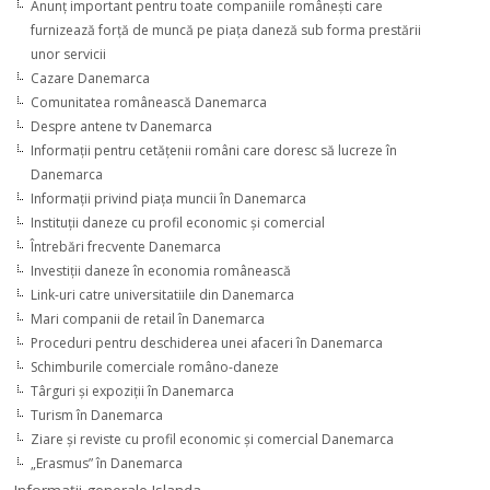
Anunţ important pentru toate companiile româneşti care
furnizează forţă de muncă pe piaţa daneză sub forma prestării
unor servicii
Cazare Danemarca
Comunitatea românească Danemarca
Despre antene tv Danemarca
Informaţii pentru cetăţenii români care doresc să lucreze în
Danemarca
Informaţii privind piaţa muncii în Danemarca
Instituţii daneze cu profil economic şi comercial
Întrebări frecvente Danemarca
Investiţii daneze în economia românească
Link-uri catre universitatiile din Danemarca
Mari companii de retail în Danemarca
Proceduri pentru deschiderea unei afaceri în Danemarca
Schimburile comerciale româno-daneze
Târguri şi expoziţii în Danemarca
Turism în Danemarca
Ziare şi reviste cu profil economic şi comercial Danemarca
„Erasmus” în Danemarca
Informaţii generale Islanda