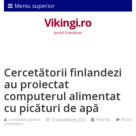
Meniu superior
Vikingi.ro
Jurnal Scandinav
Cercetătorii finlandezi
au proiectat
computerul alimentat
cu picături de apă
constantin_padure
13 septembrie 2012
Finlanda
Niciun
comentariu