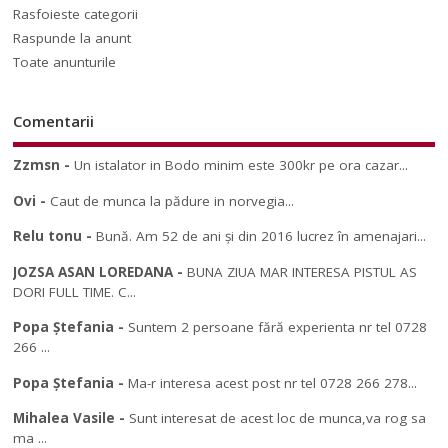
Rasfoieste categorii
Raspunde la anunt
Toate anunturile
Comentarii
Zzmsn
-
Un istalator in Bodo minim este 300kr pe ora cazar...
Ovi
-
Caut de munca la pădure in norvegia...
Relu tonu
-
Bună. Am 52 de ani și din 2016 lucrez în amenajari...
JOZSA ASAN LOREDANA
-
BUNA ZIUA MAR INTERESA PISTUL AS
DORI FULL TIME. C...
Popa Ștefania
-
Suntem 2 persoane fără experienta nr tel 0728
266 ...
Popa Ștefania
-
Ma-r interesa acest post nr tel 0728 266 278...
Mihalea Vasile
-
Sunt interesat de acest loc de munca,va rog sa
ma ...