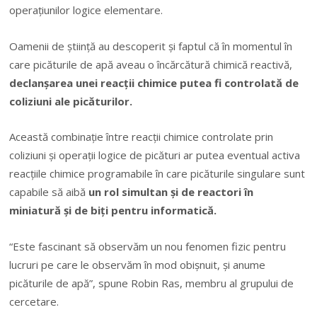
operaţiunilor logice elementare.
Oamenii de ştiinţă au descoperit şi faptul că în momentul în
care picăturile de apă aveau o încărcătură chimică reactivă,
declanşarea
unei reacţii chimice putea fi controlată de
coliziuni ale picăturilor.
Această combinaţie între reacţii chimice controlate prin
coliziuni şi operaţii logice de picături ar putea eventual activa
reacţiile chimice programabile în care picăturile singulare sunt
capabile să aibă
un rol simultan şi de reactori în
miniatură şi de biţi pentru informatică.
“Este fascinant să observăm un nou fenomen fizic pentru
lucruri pe care le observăm în mod obişnuit, şi anume
picăturile de apă”, spune Robin Ras, membru al grupului de
cercetare.