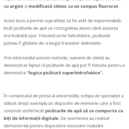
cu argint
şi
modificată chimic cu un compus fluorurat
.
Acest lucru a permis suprafeţei să fie atât de impermeabilă,
încât picăturile de apă se rostogoleau atunci când aceasta
era înclinată uşor. Folosind urme hidrofobice, picăturile
puteau fi ghidate de-a lungul traseelor delimitate.
Prin intermediul acestei metode, oamenii de ştiinţă au
demonstrat faptul că picăturile de apă pot fi folosite pentru a
demonstra
“logica picăturii superhidrofobice”.
În comunicatul de presă al universităţii, echipa de specialişti a
utilizat drept exemplu un dispozitiv de memorie care a fost
construit astfel încât
picăturile de apă să se comporte ca
biţi de informaţii digitale.
De asemenea au realizat
demonstraţii pentru dispozitive necesare realizării