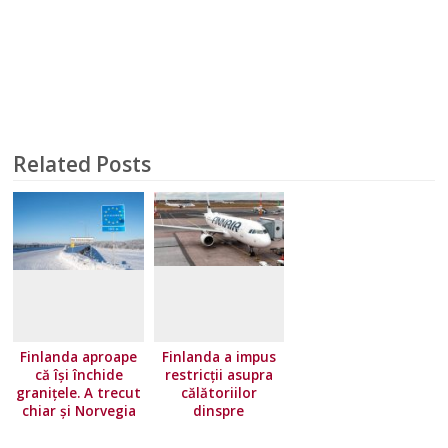
Related Posts
Finlanda aproape
Finlanda a impus
că își închide
restricţii asupra
granițele. A trecut
călătoriilor
chiar și Norvegia
dinspre
pe lista roșie
majoritatea ţărilor
Uniunii Europene.