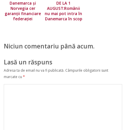
Danemarca și
DE LA 1
Norvegia cer
AUGUST:Românii
garanții financiare
nu mai pot intra în
federației
Danemarca în scop
europene!
turistic
Niciun comentariu până acum.
Lasă un răspuns
Adresa ta de email nu va fi publicată.
Câmpurile obligatorii sunt
marcate cu
*