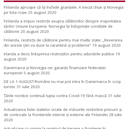
Finlanda aproape că își închide granițele. A trecut chiar și Norvegia
pe lista roșie
25 august 2020
Finlanda a impus restricţii asupra călătoriilor dinspre majoritatea
ţărilor Uniunii Europene. Norvegia își înăsprește condițiile de
călătorie
20 august 2020
Finlanda, restricţii de călătorie pentru mai multe state: „Revenirea
din aceste ţări va duce la carantină şi probleme”
19 august 2020
Irlanda a decis înăsprirea restricțiilor pentru adunările publice
19
august 2020
Danemarca și Norvegia cer garanții financiare federației
europene!
5 august 2020
DE LA 1 AUGUST:Românii nu mai pot intra în Danemarca în scop
turistic
31 iulie 2020
Țările nordice continuă lupta contra Covid-19 fără mască
31 iulie
2020
Actualizarea listei statelor vizate de măsurile restrictive precum și
de controale la frontierele interne și externe ale Finlandei
28 iulie
2020
Actualizare cu privire la regimul de trecere a frontierei în