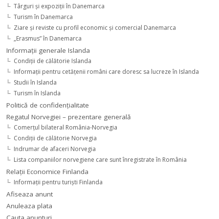
Târguri şi expoziţii în Danemarca
Turism în Danemarca
Ziare şi reviste cu profil economic şi comercial Danemarca
„Erasmus” în Danemarca
Informaţii generale Islanda
Condiţii de călătorie Islanda
Informaţii pentru cetăţenii români care doresc sa lucreze în Islanda
Studii în Islanda
Turism în Islanda
Politică de confidențialitate
Regatul Norvegiei – prezentare generală
Comerţul bilateral România-Norvegia
Condiții de călătorie Norvegia
Indrumar de afaceri Norvegia
Lista companiilor norvegiene care sunt înregistrate în România
Relaţii Economice Finlanda
Informaţii pentru turişti Finlanda
Afiseaza anunt
Anuleaza plata
Cauta anunturi