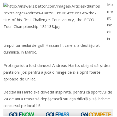
Mo
me
nt
ine
dit
în
timpul turneului de golf Hassan II, care s-a desfăşurat
duminică, în Maroc.
Protagonist a fost danezul Andreas Harto, obligat să-şi dea
pantalonii jos pentru a juca o minge ce s-a oprit foarte
aproape de un lac.
Decizia lui Harto s-a dovedit inspirată, pentru că sportivul de
24 de ani a reuşit să depăşească situaţia dificilă şi să încheie
concursul pe locul 15.