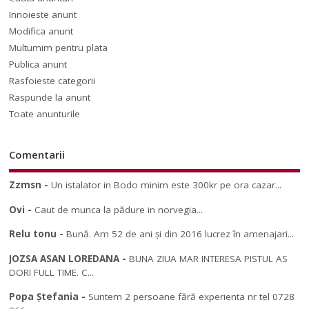
Innoieste anunt
Modifica anunt
Multumim pentru plata
Publica anunt
Rasfoieste categorii
Raspunde la anunt
Toate anunturile
Comentarii
Zzmsn
-
Un istalator in Bodo minim este 300kr pe ora cazar...
Ovi
-
Caut de munca la pădure in norvegia...
Relu tonu
-
Bună. Am 52 de ani și din 2016 lucrez în amenajari...
JOZSA ASAN LOREDANA
-
BUNA ZIUA MAR INTERESA PISTUL AS
DORI FULL TIME. C...
Popa Ștefania
-
Suntem 2 persoane fără experienta nr tel 0728