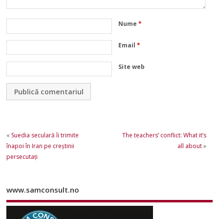
Nume
*
Email
*
Site web
«
Suedia seculară îi trimite
The teachers’ conflict: What it’s
înapoi în Iran pe creştinii
all about
»
persecutaţi
www.samconsult.no