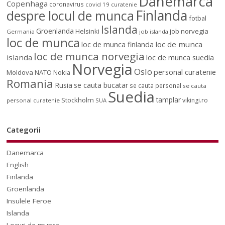
Danemarca
Copenhaga
coronavirus
covid 19
curatenie
Finlanda
despre locul de munca
fotbal
Islanda
Groenlanda
job norvegia
Helsinki
Germania
job islanda
loc de munca
loc de munca
loc de munca finlanda
loc de munca norvegia
islanda
loc de munca suedia
Norvegia
Oslo
personal curatenie
Moldova
NATO
Nokia
Romania
Rusia
se cauta bucatar
se cauta personal
se cauta
Suedia
tamplar
Stockholm
vikingi.ro
personal curatenie
SUA
Categorii
Danemarca
English
Finlanda
Groenlanda
Insulele Feroe
Islanda
Locuri de munca