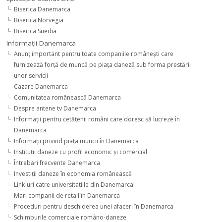
Biserica Danemarca
Biserica Norvegia
Biserica Suedia
Informaţii Danemarca
Anunţ important pentru toate companiile româneşti care
furnizează forţă de muncă pe piaţa daneză sub forma prestării
unor servicii
Cazare Danemarca
Comunitatea românească Danemarca
Despre antene tv Danemarca
Informaţii pentru cetăţenii români care doresc să lucreze în
Danemarca
Informaţii privind piaţa muncii în Danemarca
Instituţii daneze cu profil economic şi comercial
Întrebări frecvente Danemarca
Investiţii daneze în economia românească
Link-uri catre universitatiile din Danemarca
Mari companii de retail în Danemarca
Proceduri pentru deschiderea unei afaceri în Danemarca
Schimburile comerciale româno-daneze