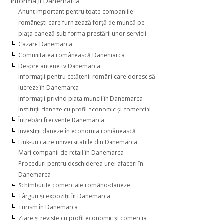
Informaţii Danemarca
Anunţ important pentru toate companiile
româneşti care furnizează forţă de muncă pe
piaţa daneză sub forma prestării unor servicii
Cazare Danemarca
Comunitatea românească Danemarca
Despre antene tv Danemarca
Informaţii pentru cetăţenii români care doresc să
lucreze în Danemarca
Informaţii privind piaţa muncii în Danemarca
Instituţii daneze cu profil economic şi comercial
Întrebări frecvente Danemarca
Investiţii daneze în economia românească
Link-uri catre universitatiile din Danemarca
Mari companii de retail în Danemarca
Proceduri pentru deschiderea unei afaceri în
Danemarca
Schimburile comerciale româno-daneze
Târguri şi expoziţii în Danemarca
Turism în Danemarca
Ziare şi reviste cu profil economic şi comercial