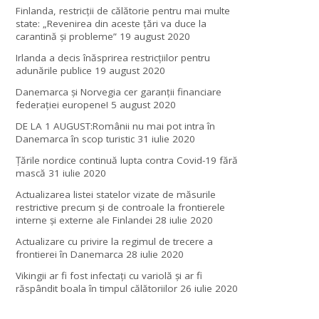
Finlanda, restricţii de călătorie pentru mai multe
state: „Revenirea din aceste ţări va duce la
carantină şi probleme”
19 august 2020
Irlanda a decis înăsprirea restricțiilor pentru
adunările publice
19 august 2020
Danemarca și Norvegia cer garanții financiare
federației europene!
5 august 2020
DE LA 1 AUGUST:Românii nu mai pot intra în
Danemarca în scop turistic
31 iulie 2020
Țările nordice continuă lupta contra Covid-19 fără
mască
31 iulie 2020
Actualizarea listei statelor vizate de măsurile
restrictive precum și de controale la frontierele
interne și externe ale Finlandei
28 iulie 2020
Actualizare cu privire la regimul de trecere a
frontierei în Danemarca
28 iulie 2020
Vikingii ar fi fost infectaţi cu variolă şi ar fi
răspândit boala în timpul călătoriilor
26 iulie 2020