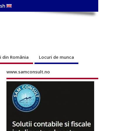
ish
ri din România
Locuri de munca
www.samconsult.no