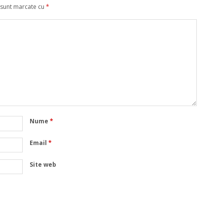
 sunt marcate cu
*
Nume
*
Email
*
Site web