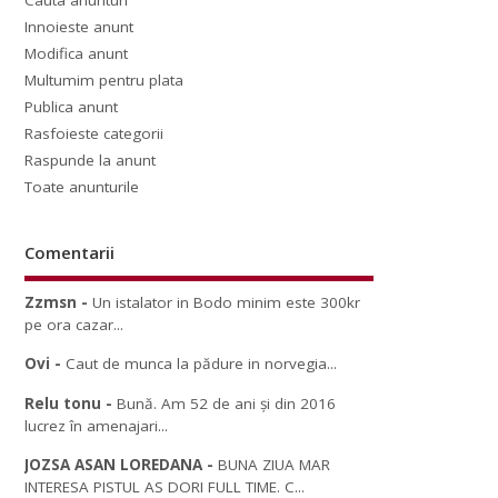
Cauta anunturi
Innoieste anunt
Modifica anunt
Multumim pentru plata
Publica anunt
Rasfoieste categorii
Raspunde la anunt
Toate anunturile
Comentarii
Zzmsn
-
Un istalator in Bodo minim este 300kr
pe ora cazar...
Ovi
-
Caut de munca la pădure in norvegia...
Relu tonu
-
Bună. Am 52 de ani și din 2016
lucrez în amenajari...
JOZSA ASAN LOREDANA
-
BUNA ZIUA MAR
INTERESA PISTUL AS DORI FULL TIME. C...