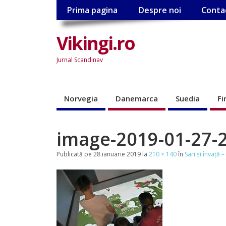
Prima pagina
Despre noi
Conta
Vikingi.ro
Jurnal Scandinav
Norvegia
Danemarca
Suedia
Fi
image-2019-01-27-2
Publicată
pe
28 ianuarie 2019
la
210 × 140
în
Sari şi învaţă