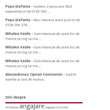
Popa Ștefania
-
Suntem 2 persoane fără
experienta nr tel 0728 266 ...
Popa Ștefania
-
Ma-r interesa acest post nr tel
0728 266 278...
Mihalea Vasile
-
Sunt interesat de acest loc de
munca,va rog sa ma ...
Mihalea Vasile
-
Sunt interesat de acest loc de
munca,va rog sa ma ...
Mihalea Vasile
-
Sunt interesat de acest loc de
munca,va rog sa ma ...
Alexandrescu Ciprian Constantin
-
Sunt în
islanda și caut de munca...
Stiri despre
angajare
angajare bucatar
Ambasada