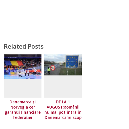
Related Posts
Danemarca și
DE LA 1
Norvegia cer
AUGUST:Românii
garanții financiare
nu mai pot intra în
federației
Danemarca în scop
europene!
turistic