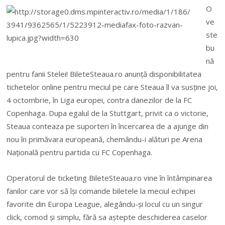
O
ve
ste
bu
nă
pentru fanii Stelei! BileteSteaua.ro anunţă disponibilitatea
tichetelor online pentru meciul pe care Steaua îl va susţine joi,
4 octombrie, în Liga europei, contra danezilor de la FC
Copenhaga. Dupa egalul de la Stuttgart, privit ca o victorie,
Steaua conteaza pe suporteri în încercarea de a ajunge din
nou în primăvara europeană, chemându-i alături pe Arena
Naţională pentru partida cu FC Copenhaga.
Operatorul de ticketing BileteSteaua.ro vine în întâmpinarea
fanilor care vor să îşi comande biletele la meciul echipei
favorite din Europa League, alegându-şi locul cu un singur
click, comod şi simplu, fără sa aştepte deschiderea caselor