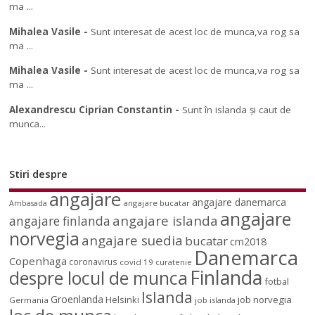
ma ...
Mihalea Vasile
-
Sunt interesat de acest loc de munca,va rog sa
ma ...
Mihalea Vasile
-
Sunt interesat de acest loc de munca,va rog sa
ma ...
Alexandrescu Ciprian Constantin
-
Sunt în islanda și caut de
munca...
Stiri despre
angajare
angajare danemarca
angajare bucatar
Ambasada
angajare
angajare islanda
angajare finlanda
norvegia
angajare suedia
bucatar
cm2018
Danemarca
Copenhaga
coronavirus
covid 19
curatenie
Finlanda
despre locul de munca
fotbal
Islanda
Groenlanda
job norvegia
Helsinki
Germania
job islanda