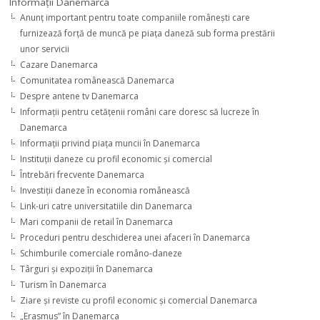
Informaţii Danemarca
Anunţ important pentru toate companiile româneşti care
furnizează forţă de muncă pe piaţa daneză sub forma prestării
unor servicii
Cazare Danemarca
Comunitatea românească Danemarca
Despre antene tv Danemarca
Informaţii pentru cetăţenii români care doresc să lucreze în
Danemarca
Informaţii privind piaţa muncii în Danemarca
Instituţii daneze cu profil economic şi comercial
Întrebări frecvente Danemarca
Investiţii daneze în economia românească
Link-uri catre universitatiile din Danemarca
Mari companii de retail în Danemarca
Proceduri pentru deschiderea unei afaceri în Danemarca
Schimburile comerciale româno-daneze
Târguri şi expoziţii în Danemarca
Turism în Danemarca
Ziare şi reviste cu profil economic şi comercial Danemarca
„Erasmus” în Danemarca