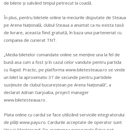
de bilete şi salvând timpul petrecut la coadă.
În plus, pentru biletele online la meciurile disputate de Steaua
pe Arena Naţională, clubul Steaua a anuntat ca nu exista taxă
de livrare, aceasta fiind gratuită, în baza unui parteneriat cu
compania de curierat TNT.
„Media biletelor comandate online se menţine una la fel de
bună asa cum a fost şi în cazul celor vandute pentru partida
cu Rapid. Practic, pe platforma www.biletesteaua.ro se vinde
un bilet la aproximativ 37 de secunde pentru partidele
susţinute de clubul bucureştean pe Arena Naţională”, a
declarat Adrian Garjoaba, project manager
www.biletesteaua.ro .
Plata online cu cardul se face utilizând serviciile integratorului
de plăţi www.payu.ro. Cardurile acceptate de operator sunt
Visa şi Mastercard. De asemenea persoanele fizice pot