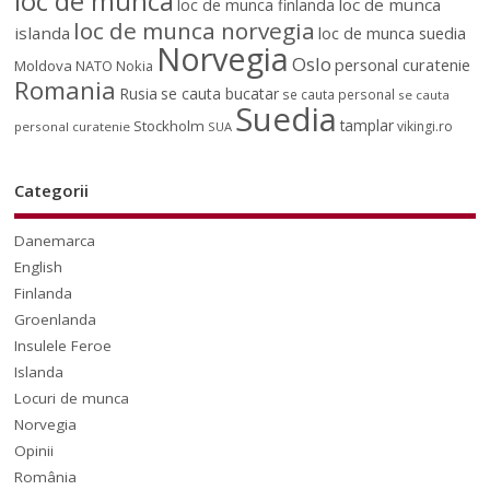
loc de munca
loc de munca
loc de munca finlanda
loc de munca norvegia
islanda
loc de munca suedia
Norvegia
Oslo
personal curatenie
Moldova
NATO
Nokia
Romania
Rusia
se cauta bucatar
se cauta personal
se cauta
Suedia
tamplar
Stockholm
vikingi.ro
personal curatenie
SUA
Categorii
Danemarca
English
Finlanda
Groenlanda
Insulele Feroe
Islanda
Locuri de munca
Norvegia
Opinii
România