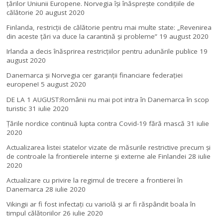
ţărilor Uniunii Europene. Norvegia își înăsprește condițiile de
călătorie
20 august 2020
Finlanda, restricţii de călătorie pentru mai multe state: „Revenirea
din aceste ţări va duce la carantină şi probleme”
19 august 2020
Irlanda a decis înăsprirea restricțiilor pentru adunările publice
19
august 2020
Danemarca și Norvegia cer garanții financiare federației
europene!
5 august 2020
DE LA 1 AUGUST:Românii nu mai pot intra în Danemarca în scop
turistic
31 iulie 2020
Țările nordice continuă lupta contra Covid-19 fără mască
31 iulie
2020
Actualizarea listei statelor vizate de măsurile restrictive precum și
de controale la frontierele interne și externe ale Finlandei
28 iulie
2020
Actualizare cu privire la regimul de trecere a frontierei în
Danemarca
28 iulie 2020
Vikingii ar fi fost infectaţi cu variolă şi ar fi răspândit boala în
timpul călătoriilor
26 iulie 2020