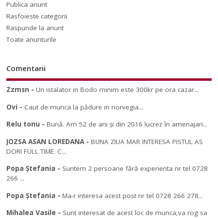
Publica anunt
Rasfoieste categorii
Raspunde la anunt
Toate anunturile
Comentarii
Zzmsn
-
Un istalator in Bodo minim este 300kr pe ora cazar...
Ovi
-
Caut de munca la pădure in norvegia...
Relu tonu
-
Bună. Am 52 de ani și din 2016 lucrez în amenajari...
JOZSA ASAN LOREDANA
-
BUNA ZIUA MAR INTERESA PISTUL AS
DORI FULL TIME. C...
Popa Ștefania
-
Suntem 2 persoane fără experienta nr tel 0728
266 ...
Popa Ștefania
-
Ma-r interesa acest post nr tel 0728 266 278...
Mihalea Vasile
-
Sunt interesat de acest loc de munca,va rog sa