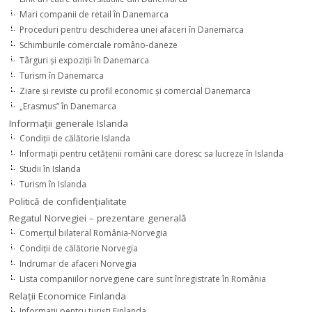
Mari companii de retail în Danemarca
Proceduri pentru deschiderea unei afaceri în Danemarca
Schimburile comerciale româno-daneze
Târguri şi expoziţii în Danemarca
Turism în Danemarca
Ziare şi reviste cu profil economic şi comercial Danemarca
„Erasmus” în Danemarca
Informaţii generale Islanda
Condiţii de călătorie Islanda
Informaţii pentru cetăţenii români care doresc sa lucreze în Islanda
Studii în Islanda
Turism în Islanda
Politică de confidențialitate
Regatul Norvegiei – prezentare generală
Comerţul bilateral România-Norvegia
Condiții de călătorie Norvegia
Indrumar de afaceri Norvegia
Lista companiilor norvegiene care sunt înregistrate în România
Relaţii Economice Finlanda
Informaţii pentru turişti Finlanda