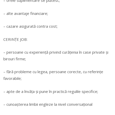
– orele suplimentare se plătesc;
– alte avantaje financiare;
– cazare asigurată contra cost;
CERINȚE JOB:
– persoane cu experiență privind curățenia în case private și
birouri firme;
– fără probleme cu legea, persoane corecte, cu referințe
favorabile;
– apte de a învăța și pune în practică regulile specifice;
– cunoașterea limbii engleze la nivel conversațional