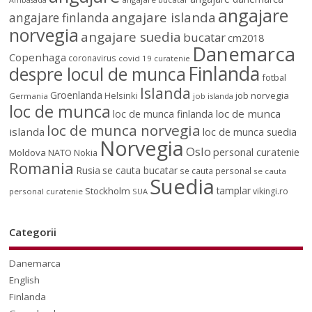
angajare
angajare islanda
angajare finlanda
norvegia
angajare suedia
bucatar
cm2018
Danemarca
Copenhaga
coronavirus
covid 19
curatenie
Finlanda
despre locul de munca
fotbal
Islanda
Groenlanda
job norvegia
Helsinki
Germania
job islanda
loc de munca
loc de munca
loc de munca finlanda
loc de munca norvegia
islanda
loc de munca suedia
Norvegia
Oslo
personal curatenie
Moldova
NATO
Nokia
Romania
Rusia
se cauta bucatar
se cauta personal
se cauta
Suedia
tamplar
Stockholm
vikingi.ro
personal curatenie
SUA
Categorii
Danemarca
English
Finlanda