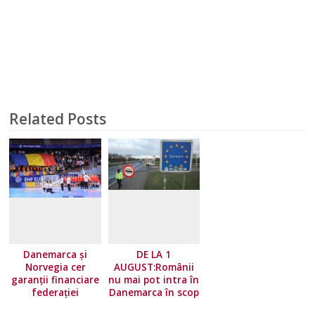
Related Posts
Danemarca și
DE LA 1
Norvegia cer
AUGUST:Românii
garanții financiare
nu mai pot intra în
federației
Danemarca în scop
europene!
turistic