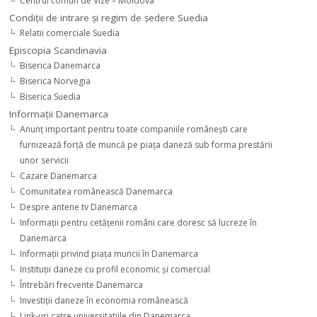
Centrul comun de Vize – Moldova
Condiţii de intrare şi regim de şedere Suedia
Relatii comerciale Suedia
Episcopia Scandinavia
Biserica Danemarca
Biserica Norvegia
Biserica Suedia
Informaţii Danemarca
Anunţ important pentru toate companiile româneşti care
furnizează forţă de muncă pe piaţa daneză sub forma prestării
unor servicii
Cazare Danemarca
Comunitatea românească Danemarca
Despre antene tv Danemarca
Informaţii pentru cetăţenii români care doresc să lucreze în
Danemarca
Informaţii privind piaţa muncii în Danemarca
Instituţii daneze cu profil economic şi comercial
Întrebări frecvente Danemarca
Investiţii daneze în economia românească
Link-uri catre universitatiile din Danemarca