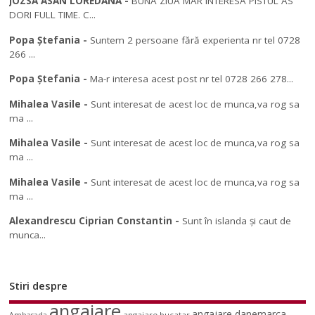
JOZSA ASAN LOREDANA
-
BUNA ZIUA MAR INTERESA PISTUL AS
DORI FULL TIME. C...
Popa Ștefania
-
Suntem 2 persoane fără experienta nr tel 0728
266 ...
Popa Ștefania
-
Ma-r interesa acest post nr tel 0728 266 278...
Mihalea Vasile
-
Sunt interesat de acest loc de munca,va rog sa
ma ...
Mihalea Vasile
-
Sunt interesat de acest loc de munca,va rog sa
ma ...
Mihalea Vasile
-
Sunt interesat de acest loc de munca,va rog sa
ma ...
Alexandrescu Ciprian Constantin
-
Sunt în islanda și caut de
munca...
Stiri despre
angajare
angajare danemarca
angajare bucatar
Ambasada