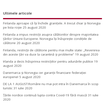
Ultimele articole
Finlanda aproape că își închide granițele. A trecut chiar și Norvegia
pe lista roșie
25 august 2020
Finlanda a impus restricţii asupra călătoriilor dinspre majoritatea
ţărilor Uniunii Europene. Norvegia își înăsprește condițiile de
călătorie
20 august 2020
Finlanda, restricţii de călătorie pentru mai multe state: „Revenirea
din aceste ţări va duce la carantină şi probleme”
19 august 2020
Irlanda a decis înăsprirea restricțiilor pentru adunările publice
19
august 2020
Danemarca și Norvegia cer garanții financiare federației
europene!
5 august 2020
DE LA 1 AUGUST:Românii nu mai pot intra în Danemarca în scop
turistic
31 iulie 2020
Țările nordice continuă lupta contra Covid-19 fără mască
31 iulie
2020