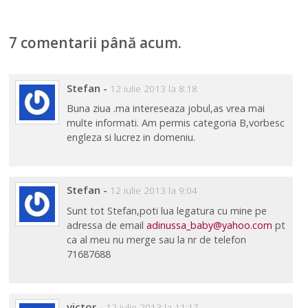
7 comentarii până acum.
Stefan
-
12 iulie 2013 la 8:18
Buna ziua .ma intereseaza jobul,as vrea mai
multe informati. Am permis categoria B,vorbesc
engleza si lucrez in domeniu.
Stefan
-
12 iulie 2013 la 9:04
Sunt tot Stefan,poti lua legatura cu mine pe
adressa de email
adinussa_baby@yahoo.com
pt
ca al meu nu merge sau la nr de telefon
71687688
victor
-
12 iulie 2013 la 11:17