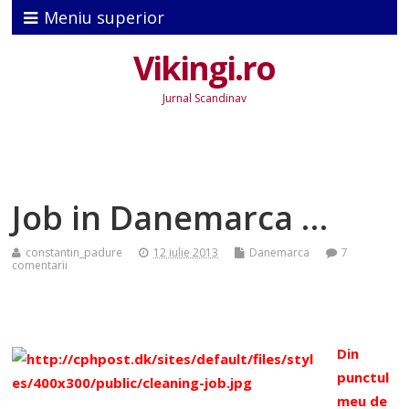
Meniu superior
Vikingi.ro
Jurnal Scandinav
Job in Danemarca …
constantin_padure
12 iulie 2013
Danemarca
7
comentarii
Din
punctul
meu de