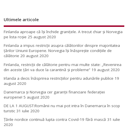
Ultimele articole
Finlanda aproape că își închide granițele. A trecut chiar și Norvegia
pe lista roșie
25 august 2020
Finlanda a impus restricţii asupra călătoriilor dinspre majoritatea
ţărilor Uniunii Europene. Norvegia își înăsprește condițiile de
călătorie
20 august 2020
Finlanda, restricţii de călătorie pentru mai multe state: „Revenirea
din aceste ţări va duce la carantină şi probleme”
19 august 2020
Irlanda a decis înăsprirea restricțiilor pentru adunările publice
19
august 2020
Danemarca și Norvegia cer garanții financiare federației
europene!
5 august 2020
DE LA 1 AUGUST:Românii nu mai pot intra în Danemarca în scop
turistic
31 iulie 2020
Țările nordice continuă lupta contra Covid-19 fără mască
31 iulie
2020