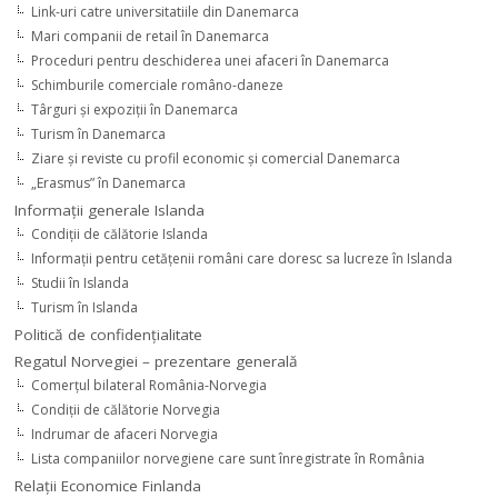
Link-uri catre universitatiile din Danemarca
Mari companii de retail în Danemarca
Proceduri pentru deschiderea unei afaceri în Danemarca
Schimburile comerciale româno-daneze
Târguri şi expoziţii în Danemarca
Turism în Danemarca
Ziare şi reviste cu profil economic şi comercial Danemarca
„Erasmus” în Danemarca
Informaţii generale Islanda
Condiţii de călătorie Islanda
Informaţii pentru cetăţenii români care doresc sa lucreze în Islanda
Studii în Islanda
Turism în Islanda
Politică de confidențialitate
Regatul Norvegiei – prezentare generală
Comerţul bilateral România-Norvegia
Condiții de călătorie Norvegia
Indrumar de afaceri Norvegia
Lista companiilor norvegiene care sunt înregistrate în România
Relaţii Economice Finlanda