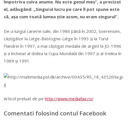
împotriva cuiva anume. Nu este genul meu”, a precizat
el, adăugând: „Singurul lucru pe care îl pot spune este
că, aşa cum toată lumea ştie acum, nu eram singurul”.
De-a lungul carierei sale, din 1986 până în 2002, Soerensen,
câştigător la Liège-Bastogne-Liège în 1993 şi la Turul
Flandrei în 1997, a mai câştigat medalia de argint la JO-1996
şi a încheiat al doilea la Cupa Mondială din 1997 şi al treilea în
1989 şi 1991.
Articol preluat de pe
http://www.mediafax.ro/
Comentati folosind contul Facebook