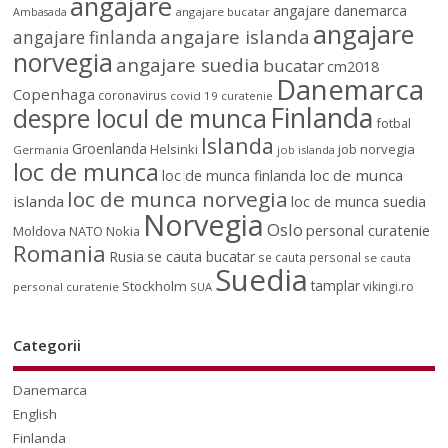
angajare
angajare danemarca
angajare bucatar
Ambasada
angajare
angajare islanda
angajare finlanda
norvegia
angajare suedia
bucatar
cm2018
Danemarca
Copenhaga
coronavirus
covid 19
curatenie
Finlanda
despre locul de munca
fotbal
Islanda
Groenlanda
job norvegia
Helsinki
Germania
job islanda
loc de munca
loc de munca
loc de munca finlanda
loc de munca norvegia
islanda
loc de munca suedia
Norvegia
Oslo
personal curatenie
Moldova
NATO
Nokia
Romania
Rusia
se cauta bucatar
se cauta personal
se cauta
Suedia
tamplar
Stockholm
vikingi.ro
personal curatenie
SUA
Categorii
Danemarca
English
Finlanda