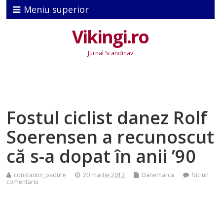
Meniu superior
Vikingi.ro
Jurnal Scandinav
Fostul ciclist danez Rolf
Soerensen a recunoscut
că s-a dopat în anii ’90
constantin_padure
20 martie 2013
Danemarca
Niciun
comentariu