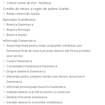
Centrul comun de Vize – Moldova
Condiţii de intrare şi regim de şedere Suedia
Relatii comerciale Suedia
Episcopia Scandinavia
Biserica Danemarca
Biserica Norvegia
Biserica Suedia
Informaţii Danemarca
Anunţ important pentru toate companiile româneşti care
furnizează forţă de muncă pe piaţa daneză sub forma prestării
unor servicii
Cazare Danemarca
Comunitatea românească Danemarca
Despre antene tv Danemarca
Informaţii pentru cetăţenii români care doresc să lucreze în
Danemarca
Informaţii privind piaţa muncii în Danemarca
Instituţii daneze cu profil economic şi comercial
Întrebări frecvente Danemarca
Investiţii daneze în economia românească