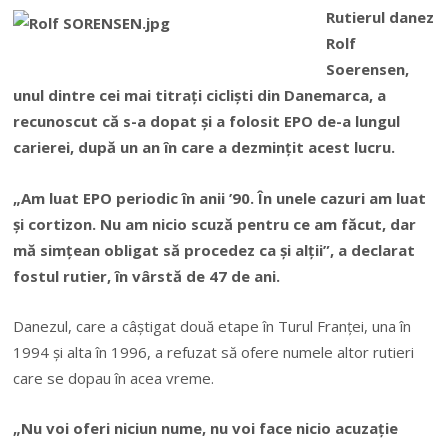
Rutierul danez
Rolf
Soerensen,
unul dintre cei mai titraţi ciclişti din Danemarca, a
recunoscut că s-a dopat şi a folosit EPO de-a lungul
carierei, după un an în care a dezminţit acest lucru.
„Am luat EPO periodic în anii ’90. În unele cazuri am luat
şi cortizon. Nu am nicio scuză pentru ce am făcut, dar
mă simţean obligat să procedez ca şi alţii”, a declarat
fostul rutier, în vârstă de 47 de ani.
Danezul, care a câştigat două etape în Turul Franţei, una în
1994 şi alta în 1996, a refuzat să ofere numele altor rutieri
care se dopau în acea vreme.
„Nu voi oferi niciun nume, nu voi face nicio acuzaţie