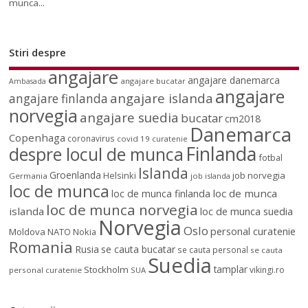
munca...
Stiri despre
angajare
angajare danemarca
angajare bucatar
Ambasada
angajare
angajare islanda
angajare finlanda
norvegia
angajare suedia
bucatar
cm2018
Danemarca
Copenhaga
coronavirus
covid 19
curatenie
Finlanda
despre locul de munca
fotbal
Islanda
Groenlanda
job norvegia
Helsinki
Germania
job islanda
loc de munca
loc de munca
loc de munca finlanda
loc de munca norvegia
islanda
loc de munca suedia
Norvegia
Oslo
personal curatenie
Moldova
NATO
Nokia
Romania
Rusia
se cauta bucatar
se cauta personal
se cauta
Suedia
tamplar
Stockholm
vikingi.ro
personal curatenie
SUA