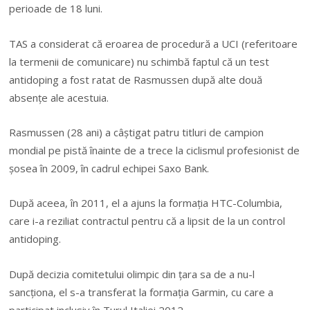
perioade de 18 luni.
TAS a considerat că eroarea de procedură a UCI (referitoare
la termenii de comunicare) nu schimbă faptul că un test
antidoping a fost ratat de Rasmussen după alte două
absenţe ale acestuia.
Rasmussen (28 ani) a câştigat patru titluri de campion
mondial pe pistă înainte de a trece la ciclismul profesionist de
şosea în 2009, în cadrul echipei Saxo Bank.
După aceea, în 2011, el a ajuns la formaţia HTC-Columbia,
care i-a reziliat contractul pentru că a lipsit de la un control
antidoping.
După decizia comitetului olimpic din ţara sa de a nu-l
sancţiona, el s-a transferat la formaţia Garmin, cu care a
participat inclusiv în Turul Italiei 2012.