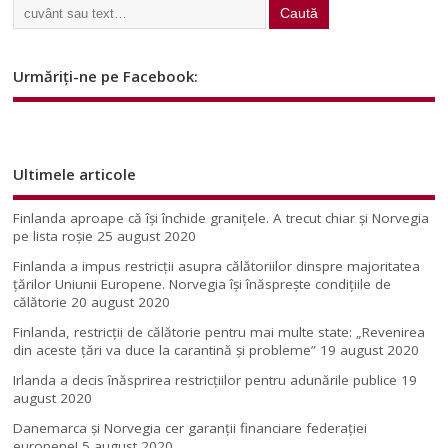
Urmăriți-ne pe Facebook:
Ultimele articole
Finlanda aproape că își închide granițele. A trecut chiar și Norvegia
pe lista roșie
25 august 2020
Finlanda a impus restricţii asupra călătoriilor dinspre majoritatea
ţărilor Uniunii Europene. Norvegia își înăsprește condițiile de
călătorie
20 august 2020
Finlanda, restricţii de călătorie pentru mai multe state: „Revenirea
din aceste ţări va duce la carantină şi probleme”
19 august 2020
Irlanda a decis înăsprirea restricțiilor pentru adunările publice
19
august 2020
Danemarca și Norvegia cer garanții financiare federației
europene!
5 august 2020