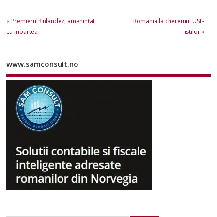
«
Premierul finlandez, ameninţat
Romania la cheremul USL-
cu moartea
istilor
»
www.samconsult.no