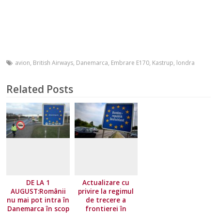
avion
,
British Airways
,
Danemarca
,
Embrare E170
,
Kastrup
,
londra
Related Posts
DE LA 1
Actualizare cu
AUGUST:Românii
privire la regimul
nu mai pot intra în
de trecere a
Danemarca în scop
frontierei în