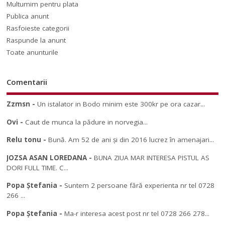
Multumim pentru plata
Publica anunt
Rasfoieste categorii
Raspunde la anunt
Toate anunturile
Comentarii
Zzmsn
-
Un istalator in Bodo minim este 300kr pe ora cazar...
Ovi
-
Caut de munca la pădure in norvegia...
Relu tonu
-
Bună. Am 52 de ani și din 2016 lucrez în amenajari...
JOZSA ASAN LOREDANA
-
BUNA ZIUA MAR INTERESA PISTUL AS
DORI FULL TIME. C...
Popa Ștefania
-
Suntem 2 persoane fără experienta nr tel 0728
266 ...
Popa Ștefania
-
Ma-r interesa acest post nr tel 0728 266 278...