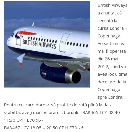
British Airways
a anunţat că
renunţă la
cursa Londra –
Copenhaga.
Aceasta nu va
mai fi operată
din 26 mai
2012, când va
avea loc ultima
decolare de la
Copenhaga
spre Londra.
Pentru cei care doresc să profite de rută până la data
stabilită, aveţi mai jos orarul zborurilor.
BA8465 LCY 08:40 –
11:30 CPH E70 x67
BA8467 LCY 18:05 – 20:50 CPH E70 x6