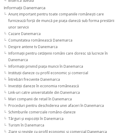
Biserica Suedia
Informaţii Danemarca
Anunţ important pentru toate companiile româneşti care
furnizează forţă de muncă pe piaţa daneză sub forma prestării
unor servicii
Cazare Danemarca
Comunitatea românească Danemarca
Despre antene tv Danemarca
Informaţii pentru cetăţenii români care doresc să lucreze în
Danemarca
Informaţii privind piaţa muncii în Danemarca
Instituţii daneze cu profil economic şi comercial
Întrebări frecvente Danemarca
Investiţii daneze în economia românească
Link-uri catre universitatiile din Danemarca
Mari companii de retail în Danemarca
Proceduri pentru deschiderea unei afaceri în Danemarca
Schimburile comerciale româno-daneze
Târguri şi expoziţii în Danemarca
Turism în Danemarca
Ziare şi reviste cu profil economic şi comercial Danemarca