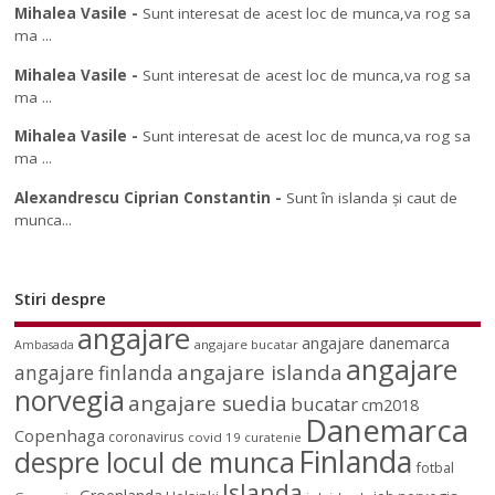
Mihalea Vasile
-
Sunt interesat de acest loc de munca,va rog sa
ma ...
Mihalea Vasile
-
Sunt interesat de acest loc de munca,va rog sa
ma ...
Mihalea Vasile
-
Sunt interesat de acest loc de munca,va rog sa
ma ...
Alexandrescu Ciprian Constantin
-
Sunt în islanda și caut de
munca...
Stiri despre
angajare
angajare danemarca
angajare bucatar
Ambasada
angajare
angajare islanda
angajare finlanda
norvegia
angajare suedia
bucatar
cm2018
Danemarca
Copenhaga
coronavirus
covid 19
curatenie
Finlanda
despre locul de munca
fotbal
Islanda