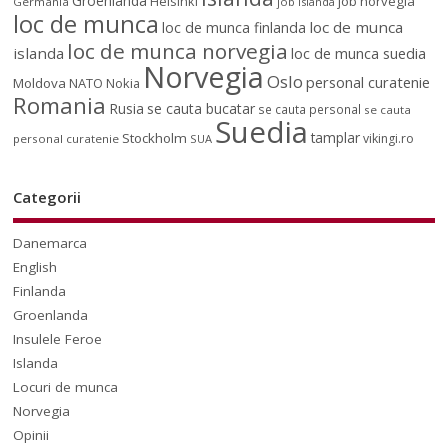
Groenlanda
job norvegia
Helsinki
Germania
job islanda
loc de munca
loc de munca
loc de munca finlanda
loc de munca norvegia
islanda
loc de munca suedia
Norvegia
Oslo
personal curatenie
Moldova
NATO
Nokia
Romania
Rusia
se cauta bucatar
se cauta personal
se cauta
Suedia
tamplar
Stockholm
vikingi.ro
personal curatenie
SUA
Categorii
Danemarca
English
Finlanda
Groenlanda
Insulele Feroe
Islanda
Locuri de munca
Norvegia
Opinii