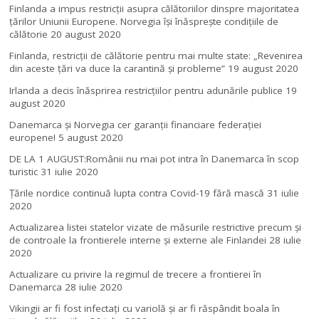
Finlanda a impus restricţii asupra călătoriilor dinspre majoritatea
ţărilor Uniunii Europene. Norvegia își înăsprește condițiile de
călătorie
20 august 2020
Finlanda, restricţii de călătorie pentru mai multe state: „Revenirea
din aceste ţări va duce la carantină şi probleme”
19 august 2020
Irlanda a decis înăsprirea restricțiilor pentru adunările publice
19
august 2020
Danemarca și Norvegia cer garanții financiare federației
europene!
5 august 2020
DE LA 1 AUGUST:Românii nu mai pot intra în Danemarca în scop
turistic
31 iulie 2020
Țările nordice continuă lupta contra Covid-19 fără mască
31 iulie
2020
Actualizarea listei statelor vizate de măsurile restrictive precum și
de controale la frontierele interne și externe ale Finlandei
28 iulie
2020
Actualizare cu privire la regimul de trecere a frontierei în
Danemarca
28 iulie 2020
Vikingii ar fi fost infectaţi cu variolă şi ar fi răspândit boala în