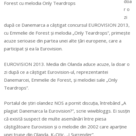
doa
r o
zi
după ce Danemarca a câştigat concursul EUROVISION 2013,
cu Emmelie de Forest şi melodia „Only Teardrops”, primeşte
acuze serioase din partea unei alte ţări europene, care a
participat şi ea la Eurovision.
EUROVISION 2013. Media din Olanda aduce acuze, la doar o
zi după ce a câştigat Eurovision-ul, reprezentantei
Danemarcei, Emmelie de Forest, şi melodiei sale „Only
Teardrops”.
Portalul de ştiri olandez NOS a pornit discuţia, întrebând „A
plagiat Danemarca la Eurovision?”, scrie wiwibloggs. Ei susţin
că există suspect de multe asemănări între piesa
câştigătoare Eurovision şi o melodie din 2002 care aparţine
unei trupe din Olanda, K-Otic, „I Surrender”.