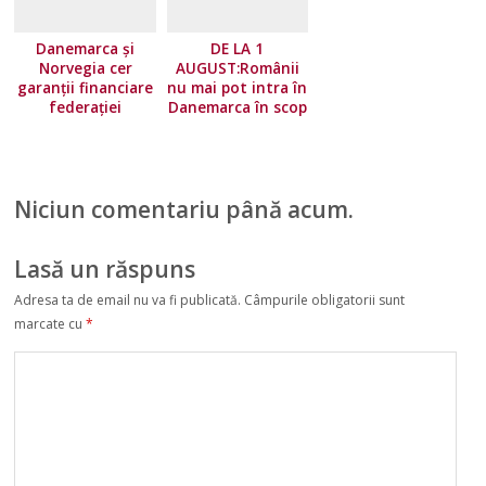
Danemarca și
DE LA 1
Norvegia cer
AUGUST:Românii
garanții financiare
nu mai pot intra în
federației
Danemarca în scop
europene!
turistic
Niciun comentariu până acum.
Lasă un răspuns
Adresa ta de email nu va fi publicată.
Câmpurile obligatorii sunt
marcate cu
*