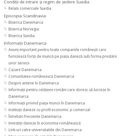
Condiţii de intrare şi regim de şedere Suedia
Relatii comerciale Suedia
Episcopia Scandinavia
Biserica Danemarca
Biserica Norvegia
Biserica Suedia
Informaţii Danemarca
Anunţ important pentru toate companiile româneşti care
furnizează forţă de muncă pe piaţa daneză sub forma prestării
unor servicii
Cazare Danemarca
Comunitatea românească Danemarca
Despre antene tv Danemarca
Informaţii pentru cetăţenii români care doresc să lucreze în
Danemarca
Informaţii privind piaţa muncii în Danemarca
Instituţii daneze cu profil economic şi comercial
Întrebări frecvente Danemarca
Investiţii daneze în economia românească
Link-uri catre universitatiile din Danemarca