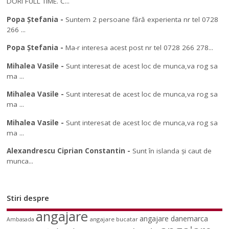
DORI FULL TIME. C...
Popa Ștefania
-
Suntem 2 persoane fără experienta nr tel 0728
266 ...
Popa Ștefania
-
Ma-r interesa acest post nr tel 0728 266 278...
Mihalea Vasile
-
Sunt interesat de acest loc de munca,va rog sa
ma ...
Mihalea Vasile
-
Sunt interesat de acest loc de munca,va rog sa
ma ...
Mihalea Vasile
-
Sunt interesat de acest loc de munca,va rog sa
ma ...
Alexandrescu Ciprian Constantin
-
Sunt în islanda și caut de
munca...
Stiri despre
angajare
angajare danemarca
angajare bucatar
Ambasada