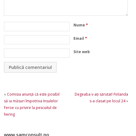
Nume
*
Email
*
Site web
«
Comisia anunță că este posibil
Degeaba v-aţi sărutat! Finlanda
să ia măsuri împotriva Insulelor
s-a clasat pe locul 24
»
Feroe cu privire la pescuitul de
hering
www.samconsult.no