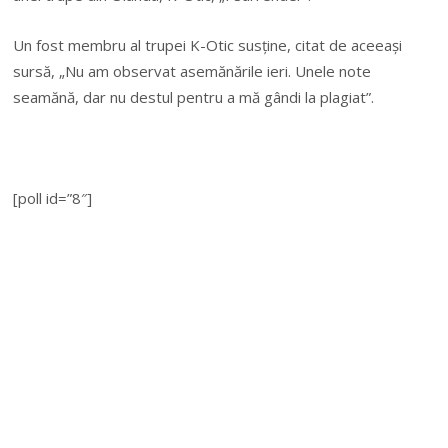
Un fost membru al trupei K-Otic susţine, citat de aceeaşi
sursă, „Nu am observat asemănările ieri. Unele note
seamănă, dar nu destul pentru a mă gândi la plagiat”.
[poll id=”8″]