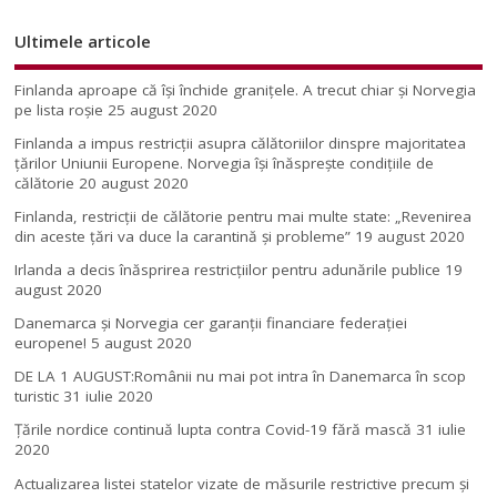
Ultimele articole
Finlanda aproape că își închide granițele. A trecut chiar și Norvegia
pe lista roșie
25 august 2020
Finlanda a impus restricţii asupra călătoriilor dinspre majoritatea
ţărilor Uniunii Europene. Norvegia își înăsprește condițiile de
călătorie
20 august 2020
Finlanda, restricţii de călătorie pentru mai multe state: „Revenirea
din aceste ţări va duce la carantină şi probleme”
19 august 2020
Irlanda a decis înăsprirea restricțiilor pentru adunările publice
19
august 2020
Danemarca și Norvegia cer garanții financiare federației
europene!
5 august 2020
DE LA 1 AUGUST:Românii nu mai pot intra în Danemarca în scop
turistic
31 iulie 2020
Țările nordice continuă lupta contra Covid-19 fără mască
31 iulie
2020
Actualizarea listei statelor vizate de măsurile restrictive precum și