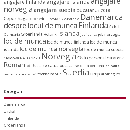
angajare
angajare islanda
angajare finlanda
norvegia
angajare suedia
bucatar
cm2018
Danemarca
Copenhaga
coronavirus
covid 19
curatenie
Finlanda
despre locul de munca
fotbal
Islanda
Groenlanda
job norvegia
Helsinki
Germania
job islanda
loc de munca
loc de munca
loc de munca finlanda
loc de munca norvegia
islanda
loc de munca suedia
Norvegia
Oslo
personal curatenie
Moldova
NATO
Nokia
Romania
Rusia
se cauta bucatar
se cauta personal
se cauta
Suedia
tamplar
Stockholm
vikingi.ro
personal curatenie
SUA
Categorii
Danemarca
English
Finlanda
Groenlanda