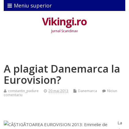
Meniu superior
Vikingi.ro
Jurnal Scandinav
A plagiat Danemarca la
Eurovision?
constantin_padure
20 mai 2013
Danemarca
Niciun
comentariu
La