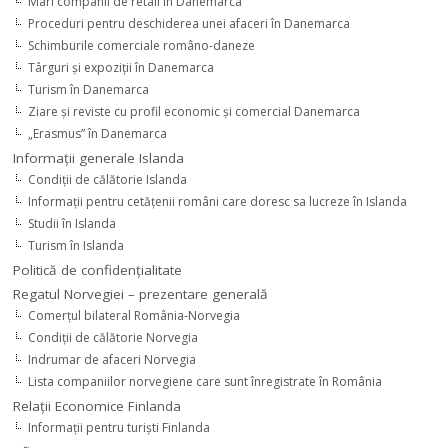
Mari companii de retail în Danemarca
Proceduri pentru deschiderea unei afaceri în Danemarca
Schimburile comerciale româno-daneze
Târguri şi expoziţii în Danemarca
Turism în Danemarca
Ziare şi reviste cu profil economic şi comercial Danemarca
„Erasmus” în Danemarca
Informaţii generale Islanda
Condiţii de călătorie Islanda
Informaţii pentru cetăţenii români care doresc sa lucreze în Islanda
Studii în Islanda
Turism în Islanda
Politică de confidențialitate
Regatul Norvegiei – prezentare generală
Comerţul bilateral România-Norvegia
Condiții de călătorie Norvegia
Indrumar de afaceri Norvegia
Lista companiilor norvegiene care sunt înregistrate în România
Relaţii Economice Finlanda
Informaţii pentru turişti Finlanda