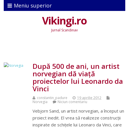
Meniu superior
Vikingi.ro
Jurnal Scandinav
După 500 de ani, un artist
norvegian dă viaţă
proiectelor lui Leonardo da
Vinci
constantin_padure
19 aprilie 2012
Norvegia
Niciun comentariu
Vebjorn Sand, un artist norvegian, a început un
proiect inedit. El vrea să realizeze construcţii
inspirate de schiţele lui Leonaro da Vinci, care