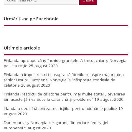
Urmăriți-ne pe Facebook:
Ultimele articole
Finlanda aproape că își închide granițele. A trecut chiar și Norvegia
pe lista roșie
25 august 2020
Finlanda a impus restricţii asupra călătoriilor dinspre majoritatea
ţărilor Uniunii Europene. Norvegia își înăsprește condițiile de
călătorie
20 august 2020
Finlanda, restricţii de călătorie pentru mai multe state: „Revenirea
din aceste ţări va duce la carantină şi probleme”
19 august 2020
Irlanda a decis înăsprirea restricțiilor pentru adunările publice
19
august 2020
Danemarca și Norvegia cer garanții financiare federației
europene!
5 august 2020