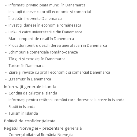
Informaţii privind piaţa muncii în Danemarca
Instituţii daneze cu profil economic şi comercial
Întrebări frecvente Danemarca
Investiţii daneze în economia românească
Link-uri catre universitatiile din Danemarca
Mari companii de retail în Danemarca
Proceduri pentru deschiderea unei afaceri în Danemarca
Schimburile comerciale româno-daneze
Târguri şi expoziţii în Danemarca
Turism în Danemarca
Ziare şi reviste cu profil economic şi comercial Danemarca
„Erasmus” în Danemarca
Informaţii generale Islanda
Condiţii de călătorie Islanda
Informaţii pentru cetăţenii români care doresc sa lucreze în Islanda
Studii în Islanda
Turism în Islanda
Politică de confidențialitate
Regatul Norvegiei – prezentare generală
Comerţul bilateral România-Norvegia