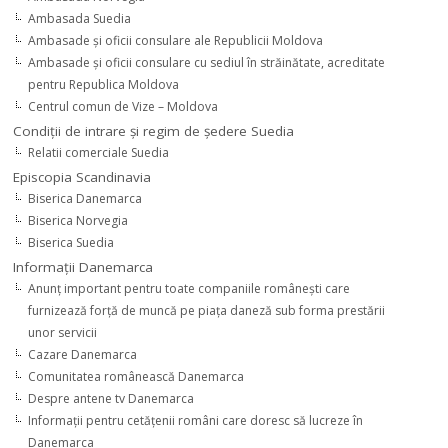
Ambasada Suedia
Ambasade şi oficii consulare ale Republicii Moldova
Ambasade şi oficii consulare cu sediul în străinătate, acreditate
pentru Republica Moldova
Centrul comun de Vize – Moldova
Condiţii de intrare şi regim de şedere Suedia
Relatii comerciale Suedia
Episcopia Scandinavia
Biserica Danemarca
Biserica Norvegia
Biserica Suedia
Informaţii Danemarca
Anunţ important pentru toate companiile româneşti care
furnizează forţă de muncă pe piaţa daneză sub forma prestării
unor servicii
Cazare Danemarca
Comunitatea românească Danemarca
Despre antene tv Danemarca
Informaţii pentru cetăţenii români care doresc să lucreze în
Danemarca