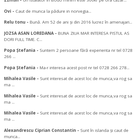
Zzmsn
-
Un istalator in Bodo minim este 300kr pe ora cazar...
Ovi
-
Caut de munca la pădure in norvegia...
Relu tonu
-
Bună. Am 52 de ani și din 2016 lucrez în amenajari...
JOZSA ASAN LOREDANA
-
BUNA ZIUA MAR INTERESA PISTUL AS
DORI FULL TIME. C...
Popa Ștefania
-
Suntem 2 persoane fără experienta nr tel 0728
266 ...
Popa Ștefania
-
Ma-r interesa acest post nr tel 0728 266 278...
Mihalea Vasile
-
Sunt interesat de acest loc de munca,va rog sa
ma ...
Mihalea Vasile
-
Sunt interesat de acest loc de munca,va rog sa
ma ...
Mihalea Vasile
-
Sunt interesat de acest loc de munca,va rog sa
ma ...
Alexandrescu Ciprian Constantin
-
Sunt în islanda și caut de
munca...