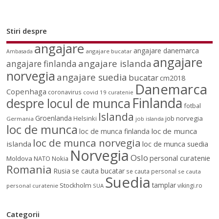
Stiri despre
angajare
angajare danemarca
angajare bucatar
Ambasada
angajare
angajare islanda
angajare finlanda
norvegia
angajare suedia
bucatar
cm2018
Danemarca
Copenhaga
coronavirus
covid 19
curatenie
Finlanda
despre locul de munca
fotbal
Islanda
Groenlanda
job norvegia
Helsinki
Germania
job islanda
loc de munca
loc de munca
loc de munca finlanda
loc de munca norvegia
islanda
loc de munca suedia
Norvegia
Oslo
personal curatenie
Moldova
NATO
Nokia
Romania
Rusia
se cauta bucatar
se cauta personal
se cauta
Suedia
tamplar
Stockholm
vikingi.ro
personal curatenie
SUA
Categorii