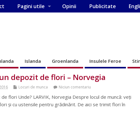
ct
Pagini utile
Opinii
Publicitate
Engl
nlanda
Islanda
Groenlanda
Insulele Feroe
Sti
-un depozit de flori – Norvegia
 2016
Locuri de munca
Niciun comentariu
t de flori Unde? LARVIK, Norvegia Despre locul de muncă: veți
lori și cu ustensile pentru grădinărit. De aici se trimit flori în