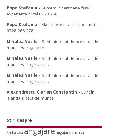
Popa Ștefania
-
Suntem 2 persoane fără
experienta nr tel 0728 266 ...
Popa Ștefania
-
Ma-r interesa acest post nr tel
0728 266 278...
Mihalea Vasile
-
Sunt interesat de acest loc de
munca,va rog sa ma ...
Mihalea Vasile
-
Sunt interesat de acest loc de
munca,va rog sa ma ...
Mihalea Vasile
-
Sunt interesat de acest loc de
munca,va rog sa ma ...
Alexandrescu Ciprian Constantin
-
Sunt în
islanda și caut de munca...
Stiri despre
angajare
angajare bucatar
Ambasada