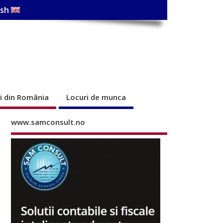
ish
ri din România
Locuri de munca
www.samconsult.no