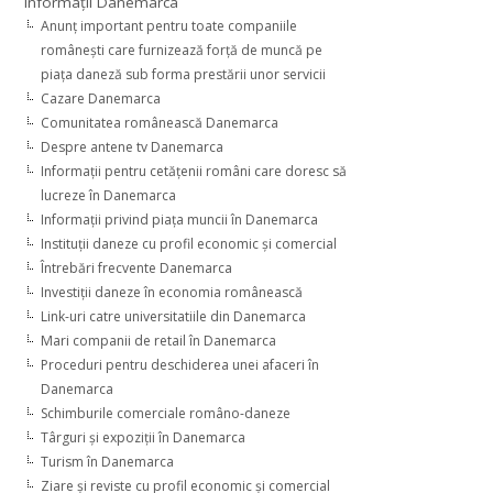
Informaţii Danemarca
Anunţ important pentru toate companiile
româneşti care furnizează forţă de muncă pe
piaţa daneză sub forma prestării unor servicii
Cazare Danemarca
Comunitatea românească Danemarca
Despre antene tv Danemarca
Informaţii pentru cetăţenii români care doresc să
lucreze în Danemarca
Informaţii privind piaţa muncii în Danemarca
Instituţii daneze cu profil economic şi comercial
Întrebări frecvente Danemarca
Investiţii daneze în economia românească
Link-uri catre universitatiile din Danemarca
Mari companii de retail în Danemarca
Proceduri pentru deschiderea unei afaceri în
Danemarca
Schimburile comerciale româno-daneze
Târguri şi expoziţii în Danemarca
Turism în Danemarca
Ziare şi reviste cu profil economic şi comercial