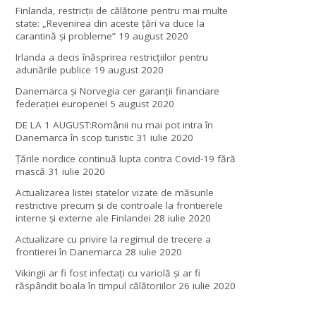
Finlanda, restricţii de călătorie pentru mai multe
state: „Revenirea din aceste ţări va duce la
carantină şi probleme”
19 august 2020
Irlanda a decis înăsprirea restricțiilor pentru
adunările publice
19 august 2020
Danemarca și Norvegia cer garanții financiare
federației europene!
5 august 2020
DE LA 1 AUGUST:Românii nu mai pot intra în
Danemarca în scop turistic
31 iulie 2020
Țările nordice continuă lupta contra Covid-19 fără
mască
31 iulie 2020
Actualizarea listei statelor vizate de măsurile
restrictive precum și de controale la frontierele
interne și externe ale Finlandei
28 iulie 2020
Actualizare cu privire la regimul de trecere a
frontierei în Danemarca
28 iulie 2020
Vikingii ar fi fost infectaţi cu variolă şi ar fi
răspândit boala în timpul călătoriilor
26 iulie 2020