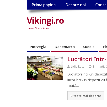
Prima pagina
Despre noi
Conta
Vikingi.ro
Jurnal Scandinav
Norvegia
Danemarca
Suedia
Fi
Lucrători într
Lidia Rusu
31 martie
Lucrători într-un depozi
lucra într-un depozit cu f
toată…
Citeste mai departe