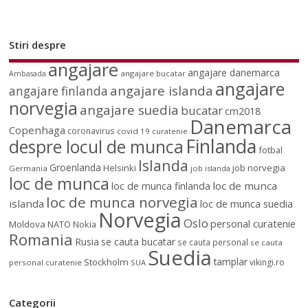
Stiri despre
angajare
angajare danemarca
angajare bucatar
Ambasada
angajare
angajare islanda
angajare finlanda
norvegia
angajare suedia
bucatar
cm2018
Danemarca
Copenhaga
coronavirus
covid 19
curatenie
Finlanda
despre locul de munca
fotbal
Islanda
Groenlanda
job norvegia
Helsinki
Germania
job islanda
loc de munca
loc de munca
loc de munca finlanda
loc de munca norvegia
islanda
loc de munca suedia
Norvegia
Oslo
personal curatenie
Moldova
NATO
Nokia
Romania
Rusia
se cauta bucatar
se cauta personal
se cauta
Suedia
tamplar
Stockholm
vikingi.ro
personal curatenie
SUA
Categorii