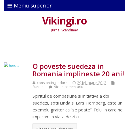
Meniu superior
Vikingi.ro
Jurnal Scandinav
O poveste suedeza in
Romania implineste 20 ani!
constantin_padure
29 februarie 2012
Suedia
Niciun comentariu
Spiritul de compasiune si initiativa a doi
suedezi, sotii Linda si Lars Hörnberg, este un
exemplu graitor ca “se poate”. Felul in care ne
implicam in viata de zi cu…
Citeste mai departe