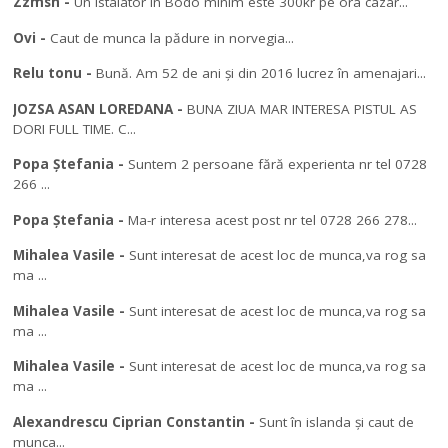
Zzmsn
-
Un istalator in Bodo minim este 300kr pe ora cazar...
Ovi
-
Caut de munca la pădure in norvegia...
Relu tonu
-
Bună. Am 52 de ani și din 2016 lucrez în amenajari...
JOZSA ASAN LOREDANA
-
BUNA ZIUA MAR INTERESA PISTUL AS
DORI FULL TIME. C...
Popa Ștefania
-
Suntem 2 persoane fără experienta nr tel 0728
266 ...
Popa Ștefania
-
Ma-r interesa acest post nr tel 0728 266 278...
Mihalea Vasile
-
Sunt interesat de acest loc de munca,va rog sa
ma ...
Mihalea Vasile
-
Sunt interesat de acest loc de munca,va rog sa
ma ...
Mihalea Vasile
-
Sunt interesat de acest loc de munca,va rog sa
ma ...
Alexandrescu Ciprian Constantin
-
Sunt în islanda și caut de
munca...