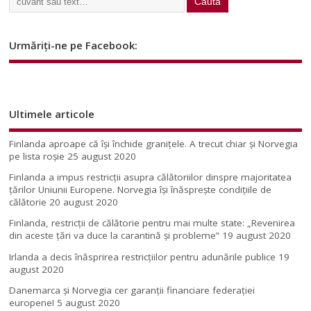
Urmăriți-ne pe Facebook:
Ultimele articole
Finlanda aproape că își închide granițele. A trecut chiar și Norvegia
pe lista roșie
25 august 2020
Finlanda a impus restricţii asupra călătoriilor dinspre majoritatea
ţărilor Uniunii Europene. Norvegia își înăsprește condițiile de
călătorie
20 august 2020
Finlanda, restricţii de călătorie pentru mai multe state: „Revenirea
din aceste ţări va duce la carantină şi probleme”
19 august 2020
Irlanda a decis înăsprirea restricțiilor pentru adunările publice
19
august 2020
Danemarca și Norvegia cer garanții financiare federației
europene!
5 august 2020