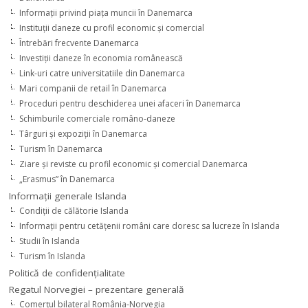
Informaţii privind piaţa muncii în Danemarca
Instituţii daneze cu profil economic şi comercial
Întrebări frecvente Danemarca
Investiţii daneze în economia românească
Link-uri catre universitatiile din Danemarca
Mari companii de retail în Danemarca
Proceduri pentru deschiderea unei afaceri în Danemarca
Schimburile comerciale româno-daneze
Târguri şi expoziţii în Danemarca
Turism în Danemarca
Ziare şi reviste cu profil economic şi comercial Danemarca
„Erasmus” în Danemarca
Informaţii generale Islanda
Condiţii de călătorie Islanda
Informaţii pentru cetăţenii români care doresc sa lucreze în Islanda
Studii în Islanda
Turism în Islanda
Politică de confidențialitate
Regatul Norvegiei – prezentare generală
Comerţul bilateral România-Norvegia