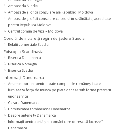
Ambasada Suedia
Ambasade şi oficii consulare ale Republicii Moldova
Ambasade şi oficii consulare cu sediul în străinătate, acreditate
pentru Republica Moldova
Centrul comun de Vize – Moldova
Condiţii de intrare şi regim de şedere Suedia
Relatii comerciale Suedia
Episcopia Scandinavia
Biserica Danemarca
Biserica Norvegia
Biserica Suedia
Informaţii Danemarca
Anunţ important pentru toate companiile româneşti care
furnizează forţă de muncă pe piaţa daneză sub forma prestării
unor servicii
Cazare Danemarca
Comunitatea românească Danemarca
Despre antene tv Danemarca
Informaţii pentru cetăţenii români care doresc să lucreze în
Danemarca