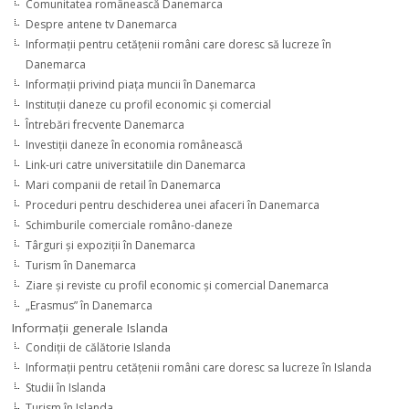
Comunitatea românească Danemarca
Despre antene tv Danemarca
Informaţii pentru cetăţenii români care doresc să lucreze în
Danemarca
Informaţii privind piaţa muncii în Danemarca
Instituţii daneze cu profil economic şi comercial
Întrebări frecvente Danemarca
Investiţii daneze în economia românească
Link-uri catre universitatiile din Danemarca
Mari companii de retail în Danemarca
Proceduri pentru deschiderea unei afaceri în Danemarca
Schimburile comerciale româno-daneze
Târguri şi expoziţii în Danemarca
Turism în Danemarca
Ziare şi reviste cu profil economic şi comercial Danemarca
„Erasmus” în Danemarca
Informaţii generale Islanda
Condiţii de călătorie Islanda
Informaţii pentru cetăţenii români care doresc sa lucreze în Islanda
Studii în Islanda
Turism în Islanda