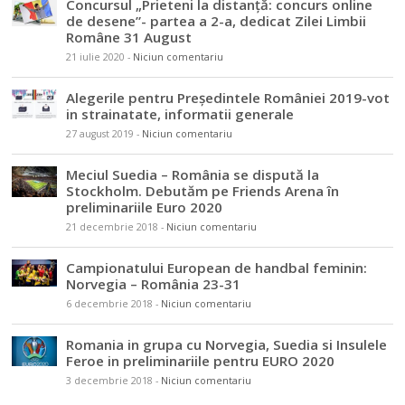
Concursul „Prieteni la distanță: concurs online
de desene”- partea a 2-a, dedicat Zilei Limbii
Române 31 August
21 iulie 2020
-
Niciun comentariu
Alegerile pentru Președintele României 2019-vot
in strainatate, informatii generale
27 august 2019
-
Niciun comentariu
Meciul Suedia – România se dispută la
Stockholm. Debutăm pe Friends Arena în
preliminariile Euro 2020
21 decembrie 2018
-
Niciun comentariu
Campionatului European de handbal feminin:
Norvegia – România 23-31
6 decembrie 2018
-
Niciun comentariu
Romania in grupa cu Norvegia, Suedia si Insulele
Feroe in preliminariile pentru EURO 2020
3 decembrie 2018
-
Niciun comentariu