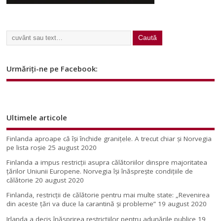
Urmăriți-ne pe Facebook:
Ultimele articole
Finlanda aproape că își închide granițele. A trecut chiar și Norvegia
pe lista roșie
25 august 2020
Finlanda a impus restricţii asupra călătoriilor dinspre majoritatea
ţărilor Uniunii Europene. Norvegia își înăsprește condițiile de
călătorie
20 august 2020
Finlanda, restricţii de călătorie pentru mai multe state: „Revenirea
din aceste ţări va duce la carantină şi probleme”
19 august 2020
Irlanda a decis înăsprirea restricțiilor pentru adunările publice
19