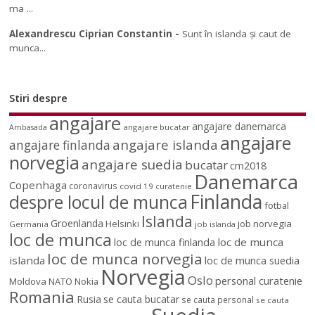
ma ...
Alexandrescu Ciprian Constantin
-
Sunt în islanda și caut de
munca...
Stiri despre
angajare
angajare danemarca
angajare bucatar
Ambasada
angajare
angajare islanda
angajare finlanda
norvegia
angajare suedia
bucatar
cm2018
Danemarca
Copenhaga
coronavirus
covid 19
curatenie
Finlanda
despre locul de munca
fotbal
Islanda
Groenlanda
job norvegia
Helsinki
Germania
job islanda
loc de munca
loc de munca
loc de munca finlanda
loc de munca norvegia
islanda
loc de munca suedia
Norvegia
Oslo
personal curatenie
Moldova
NATO
Nokia
Romania
Rusia
se cauta bucatar
se cauta personal
se cauta