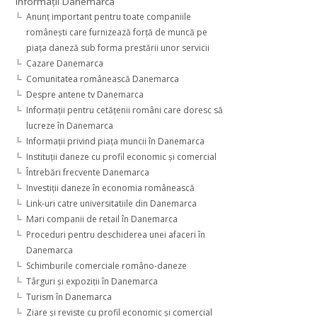
Informaţii Danemarca
Anunţ important pentru toate companiile
româneşti care furnizează forţă de muncă pe
piaţa daneză sub forma prestării unor servicii
Cazare Danemarca
Comunitatea românească Danemarca
Despre antene tv Danemarca
Informaţii pentru cetăţenii români care doresc să
lucreze în Danemarca
Informaţii privind piaţa muncii în Danemarca
Instituţii daneze cu profil economic şi comercial
Întrebări frecvente Danemarca
Investiţii daneze în economia românească
Link-uri catre universitatiile din Danemarca
Mari companii de retail în Danemarca
Proceduri pentru deschiderea unei afaceri în
Danemarca
Schimburile comerciale româno-daneze
Târguri şi expoziţii în Danemarca
Turism în Danemarca
Ziare şi reviste cu profil economic şi comercial