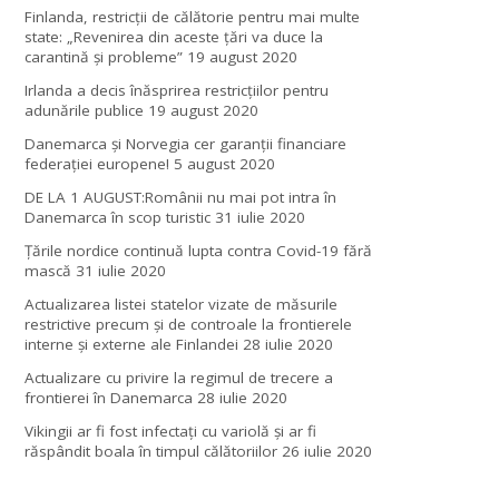
Finlanda, restricţii de călătorie pentru mai multe
state: „Revenirea din aceste ţări va duce la
carantină şi probleme”
19 august 2020
Irlanda a decis înăsprirea restricțiilor pentru
adunările publice
19 august 2020
Danemarca și Norvegia cer garanții financiare
federației europene!
5 august 2020
DE LA 1 AUGUST:Românii nu mai pot intra în
Danemarca în scop turistic
31 iulie 2020
Țările nordice continuă lupta contra Covid-19 fără
mască
31 iulie 2020
Actualizarea listei statelor vizate de măsurile
restrictive precum și de controale la frontierele
interne și externe ale Finlandei
28 iulie 2020
Actualizare cu privire la regimul de trecere a
frontierei în Danemarca
28 iulie 2020
Vikingii ar fi fost infectaţi cu variolă şi ar fi
răspândit boala în timpul călătoriilor
26 iulie 2020