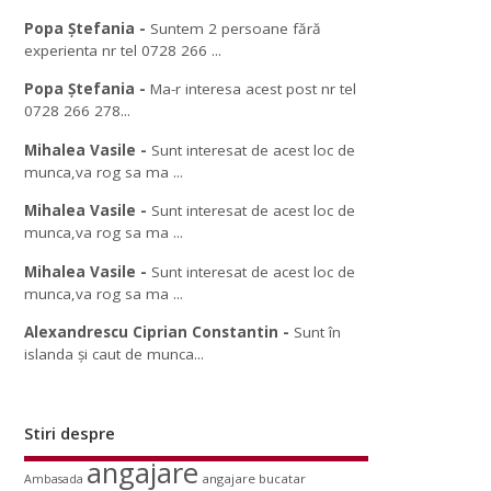
Popa Ștefania
-
Suntem 2 persoane fără
experienta nr tel 0728 266 ...
Popa Ștefania
-
Ma-r interesa acest post nr tel
0728 266 278...
Mihalea Vasile
-
Sunt interesat de acest loc de
munca,va rog sa ma ...
Mihalea Vasile
-
Sunt interesat de acest loc de
munca,va rog sa ma ...
Mihalea Vasile
-
Sunt interesat de acest loc de
munca,va rog sa ma ...
Alexandrescu Ciprian Constantin
-
Sunt în
islanda și caut de munca...
Stiri despre
angajare
angajare bucatar
Ambasada