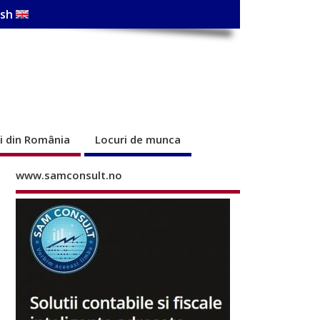
ish
ri din România
Locuri de munca
www.samconsult.no