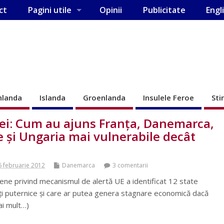
ct
Pagini utile
Opinii
Publicitate
Engl
nlanda
Islanda
Groenlanda
Insulele Feroe
Sti
zei: Cum au ajuns Franţa, Danemarca,
 şi Ungaria mai vulnerabile decât
6 februarie 2012
Danemarca
3 comentarii
ene privind mecanismul de alertă UE a identificat 12 state
ţi puternice şi care ar putea genera stagnare economică dacă
ai mult…)