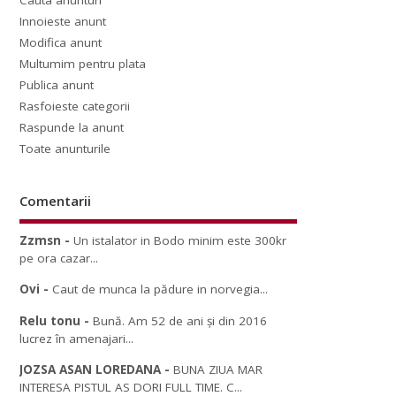
Cauta anunturi
Innoieste anunt
Modifica anunt
Multumim pentru plata
Publica anunt
Rasfoieste categorii
Raspunde la anunt
Toate anunturile
Comentarii
Zzmsn
-
Un istalator in Bodo minim este 300kr
pe ora cazar...
Ovi
-
Caut de munca la pădure in norvegia...
Relu tonu
-
Bună. Am 52 de ani și din 2016
lucrez în amenajari...
JOZSA ASAN LOREDANA
-
BUNA ZIUA MAR
INTERESA PISTUL AS DORI FULL TIME. C...