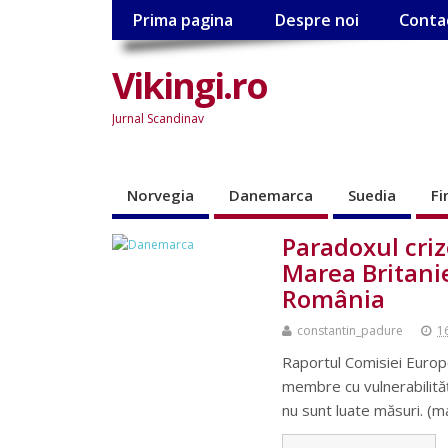
Prima pagina
Despre noi
Conta
Vikingi.ro
Jurnal Scandinav
Norvegia
Danemarca
Suedia
Fi
Paradoxul cri
Marea Britanie
România
constantin_padure
1
Raportul Comisiei Europ
membre cu vulnerabilită
nu sunt luate măsuri. (m