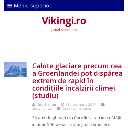
Meniu superior
Vikingi.ro
Jurnal Scandinav
Calote glaciare precum cea
a Groenlandei pot dispărea
extrem de rapid în
condițiile încălzirii climei
(studiu)
Nicu Stanciu
13 noiembrie 2017
Groenlanda
Niciun comentariu
Stratul de gheață din Cordillera s-a înjumătățit
în doar 500 de ani la sfârșitul ultimei ere