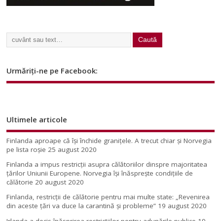
Urmăriți-ne pe Facebook:
Ultimele articole
Finlanda aproape că își închide granițele. A trecut chiar și Norvegia
pe lista roșie
25 august 2020
Finlanda a impus restricţii asupra călătoriilor dinspre majoritatea
ţărilor Uniunii Europene. Norvegia își înăsprește condițiile de
călătorie
20 august 2020
Finlanda, restricţii de călătorie pentru mai multe state: „Revenirea
din aceste ţări va duce la carantină şi probleme”
19 august 2020
Irlanda a decis înăsprirea restricțiilor pentru adunările publice
19