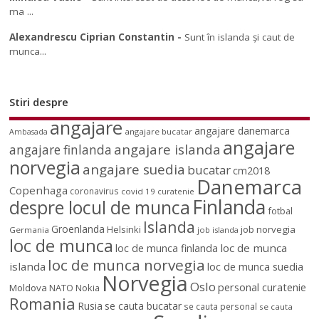
ma ...
Alexandrescu Ciprian Constantin
-
Sunt în islanda și caut de
munca...
Stiri despre
angajare
angajare danemarca
angajare bucatar
Ambasada
angajare
angajare islanda
angajare finlanda
norvegia
angajare suedia
bucatar
cm2018
Danemarca
Copenhaga
coronavirus
covid 19
curatenie
Finlanda
despre locul de munca
fotbal
Islanda
Groenlanda
job norvegia
Helsinki
Germania
job islanda
loc de munca
loc de munca
loc de munca finlanda
loc de munca norvegia
islanda
loc de munca suedia
Norvegia
Oslo
personal curatenie
Moldova
NATO
Nokia
Romania
Rusia
se cauta bucatar
se cauta personal
se cauta