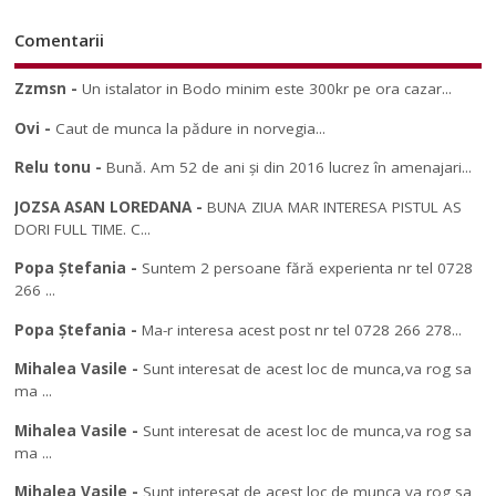
Comentarii
Zzmsn
-
Un istalator in Bodo minim este 300kr pe ora cazar...
Ovi
-
Caut de munca la pădure in norvegia...
Relu tonu
-
Bună. Am 52 de ani și din 2016 lucrez în amenajari...
JOZSA ASAN LOREDANA
-
BUNA ZIUA MAR INTERESA PISTUL AS
DORI FULL TIME. C...
Popa Ștefania
-
Suntem 2 persoane fără experienta nr tel 0728
266 ...
Popa Ștefania
-
Ma-r interesa acest post nr tel 0728 266 278...
Mihalea Vasile
-
Sunt interesat de acest loc de munca,va rog sa
ma ...
Mihalea Vasile
-
Sunt interesat de acest loc de munca,va rog sa
ma ...
Mihalea Vasile
-
Sunt interesat de acest loc de munca,va rog sa