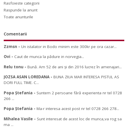
Rasfoieste categorii
Raspunde la anunt
Toate anunturile
Comentarii
Zzmsn
-
Un istalator in Bodo minim este 300kr pe ora cazar...
Ovi
-
Caut de munca la pădure in norvegia...
Relu tonu
-
Bună. Am 52 de ani și din 2016 lucrez în amenajari...
JOZSA ASAN LOREDANA
-
BUNA ZIUA MAR INTERESA PISTUL AS
DORI FULL TIME. C...
Popa Ștefania
-
Suntem 2 persoane fără experienta nr tel 0728
266 ...
Popa Ștefania
-
Ma-r interesa acest post nr tel 0728 266 278...
Mihalea Vasile
-
Sunt interesat de acest loc de munca,va rog sa
ma ...