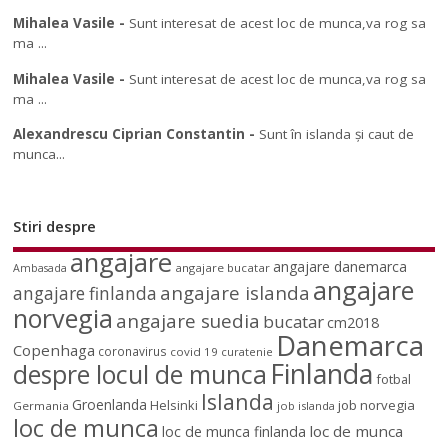
Mihalea Vasile
-
Sunt interesat de acest loc de munca,va rog sa
ma ...
Mihalea Vasile
-
Sunt interesat de acest loc de munca,va rog sa
ma ...
Alexandrescu Ciprian Constantin
-
Sunt în islanda și caut de
munca...
Stiri despre
angajare
angajare danemarca
angajare bucatar
Ambasada
angajare
angajare islanda
angajare finlanda
norvegia
angajare suedia
bucatar
cm2018
Danemarca
Copenhaga
coronavirus
covid 19
curatenie
Finlanda
despre locul de munca
fotbal
Islanda
Groenlanda
job norvegia
Helsinki
Germania
job islanda
loc de munca
loc de munca
loc de munca finlanda