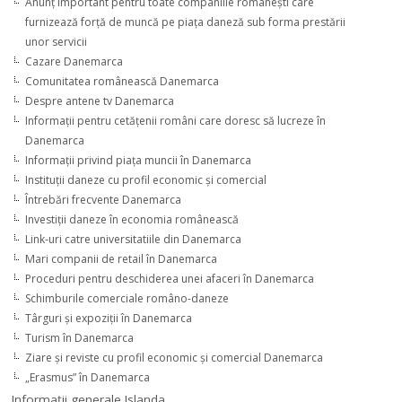
Anunţ important pentru toate companiile româneşti care
furnizează forţă de muncă pe piaţa daneză sub forma prestării
unor servicii
Cazare Danemarca
Comunitatea românească Danemarca
Despre antene tv Danemarca
Informaţii pentru cetăţenii români care doresc să lucreze în
Danemarca
Informaţii privind piaţa muncii în Danemarca
Instituţii daneze cu profil economic şi comercial
Întrebări frecvente Danemarca
Investiţii daneze în economia românească
Link-uri catre universitatiile din Danemarca
Mari companii de retail în Danemarca
Proceduri pentru deschiderea unei afaceri în Danemarca
Schimburile comerciale româno-daneze
Târguri şi expoziţii în Danemarca
Turism în Danemarca
Ziare şi reviste cu profil economic şi comercial Danemarca
„Erasmus” în Danemarca
Informaţii generale Islanda