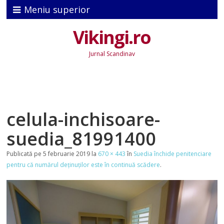
Meniu superior
Vikingi.ro
Jurnal Scandinav
celula-inchisoare-
suedia_81991400
Publicată
pe
5 februarie 2019
la
670 × 443
în
Suedia închide penitenciare
pentru că numărul deţinuţilor este în continuă scădere
.