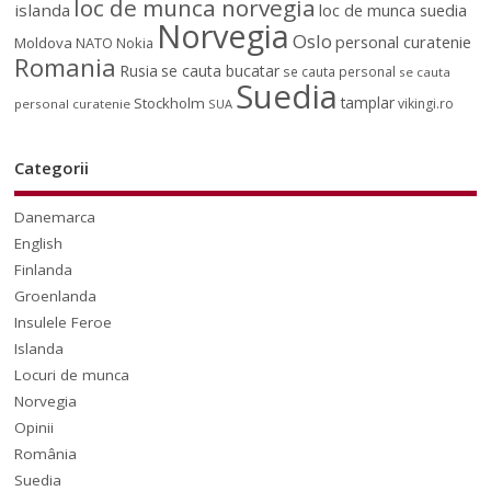
loc de munca norvegia
islanda
loc de munca suedia
Norvegia
Oslo
personal curatenie
Moldova
NATO
Nokia
Romania
Rusia
se cauta bucatar
se cauta personal
se cauta
Suedia
tamplar
Stockholm
vikingi.ro
personal curatenie
SUA
Categorii
Danemarca
English
Finlanda
Groenlanda
Insulele Feroe
Islanda
Locuri de munca
Norvegia
Opinii
România
Suedia