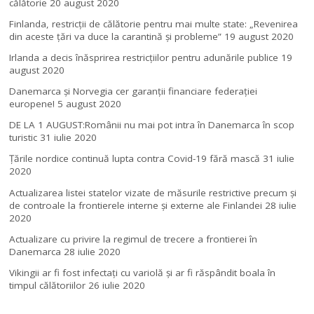
călătorie
20 august 2020
Finlanda, restricţii de călătorie pentru mai multe state: „Revenirea
din aceste ţări va duce la carantină şi probleme”
19 august 2020
Irlanda a decis înăsprirea restricțiilor pentru adunările publice
19
august 2020
Danemarca și Norvegia cer garanții financiare federației
europene!
5 august 2020
DE LA 1 AUGUST:Românii nu mai pot intra în Danemarca în scop
turistic
31 iulie 2020
Țările nordice continuă lupta contra Covid-19 fără mască
31 iulie
2020
Actualizarea listei statelor vizate de măsurile restrictive precum și
de controale la frontierele interne și externe ale Finlandei
28 iulie
2020
Actualizare cu privire la regimul de trecere a frontierei în
Danemarca
28 iulie 2020
Vikingii ar fi fost infectaţi cu variolă şi ar fi răspândit boala în
timpul călătoriilor
26 iulie 2020