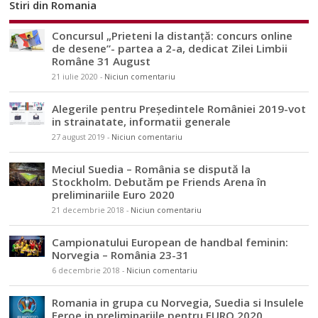
Stiri din Romania
Concursul „Prieteni la distanță: concurs online
de desene”- partea a 2-a, dedicat Zilei Limbii
Române 31 August
21 iulie 2020
-
Niciun comentariu
Alegerile pentru Președintele României 2019-vot
in strainatate, informatii generale
27 august 2019
-
Niciun comentariu
Meciul Suedia – România se dispută la
Stockholm. Debutăm pe Friends Arena în
preliminariile Euro 2020
21 decembrie 2018
-
Niciun comentariu
Campionatului European de handbal feminin:
Norvegia – România 23-31
6 decembrie 2018
-
Niciun comentariu
Romania in grupa cu Norvegia, Suedia si Insulele
Feroe in preliminariile pentru EURO 2020