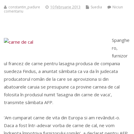
constantin_padure
10 februarie 2013
Suedia
Niciun
comentariu
Spanghe
ro,
furnizor
ul francez de carne pentru lasagna produsa de compania
suedeza Findus, a anuntat sâmbata ca va da în judecata
producatorul român de la care se aproviziona si din
abatoarele caruia se presupune ca provine carnea de cal
folosita în produsul numit ‘lasagna din carne de vaca’,
transmite sâmbata AFP.
‘Am cumparat carne de vita din Europa si am revândut-o.
Daca a fost într-adevar vorba de carne de cal, ne vom
îndrepta împotriva furnizorului român’, a declarat pentru AFP,