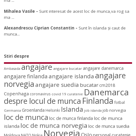
ma ...
Mihalea Vasile
-
Sunt interesat de acest loc de munca,va rog sa
ma ...
Alexandrescu Ciprian Constantin
-
Sunt în islanda și caut de
munca...
Stiri despre
angajare
angajare danemarca
angajare bucatar
Ambasada
angajare
angajare islanda
angajare finlanda
norvegia
angajare suedia
bucatar
cm2018
Danemarca
Copenhaga
coronavirus
covid 19
curatenie
Finlanda
despre locul de munca
fotbal
Islanda
Groenlanda
job norvegia
Helsinki
Germania
job islanda
loc de munca
loc de munca
loc de munca finlanda
loc de munca norvegia
islanda
loc de munca suedia
Norvegia
Oslo
personal curatenie
Moldova
NATO
Nokia