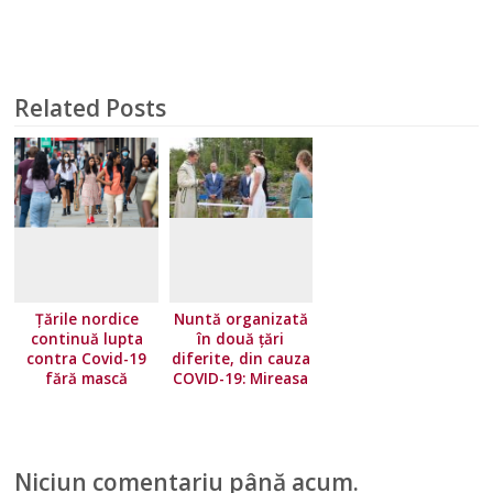
Related Posts
Țările nordice
Nuntă organizată
continuă lupta
în două țări
contra Covid-19
diferite, din cauza
fără mască
COVID-19: Mireasa
a stat în Norvegia,
iar mirele în
Suedia
Niciun comentariu până acum.