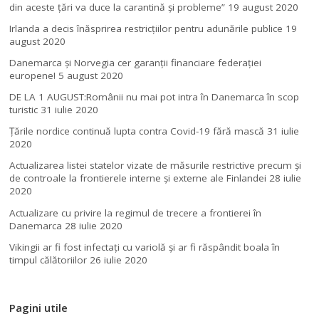
din aceste ţări va duce la carantină şi probleme”
19 august 2020
Irlanda a decis înăsprirea restricțiilor pentru adunările publice
19
august 2020
Danemarca și Norvegia cer garanții financiare federației
europene!
5 august 2020
DE LA 1 AUGUST:Românii nu mai pot intra în Danemarca în scop
turistic
31 iulie 2020
Țările nordice continuă lupta contra Covid-19 fără mască
31 iulie
2020
Actualizarea listei statelor vizate de măsurile restrictive precum și
de controale la frontierele interne și externe ale Finlandei
28 iulie
2020
Actualizare cu privire la regimul de trecere a frontierei în
Danemarca
28 iulie 2020
Vikingii ar fi fost infectaţi cu variolă şi ar fi răspândit boala în
timpul călătoriilor
26 iulie 2020
Pagini utile