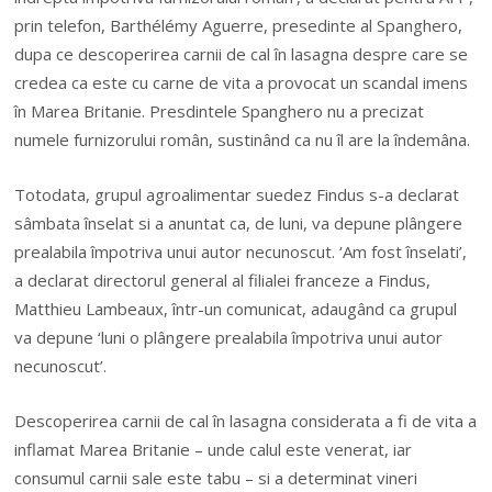
prin telefon, Barthélémy Aguerre, presedinte al Spanghero,
dupa ce descoperirea carnii de cal în lasagna despre care se
credea ca este cu carne de vita a provocat un scandal imens
în Marea Britanie. Presdintele Spanghero nu a precizat
numele furnizorului român, sustinând ca nu îl are la îndemâna.
Totodata, grupul agroalimentar suedez Findus s-a declarat
sâmbata înselat si a anuntat ca, de luni, va depune plângere
prealabila împotriva unui autor necunoscut. ‘Am fost înselati’,
a declarat directorul general al filialei franceze a Findus,
Matthieu Lambeaux, într-un comunicat, adaugând ca grupul
va depune ‘luni o plângere prealabila împotriva unui autor
necunoscut’.
Descoperirea carnii de cal în lasagna considerata a fi de vita a
inflamat Marea Britanie – unde calul este venerat, iar
consumul carnii sale este tabu – si a determinat vineri