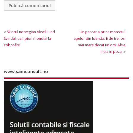
«
Skiorul norvegian Aksel Lund
Un pescar a prins monstrul
Svindal, campion mondial la
apelor din Islanda: E de trei ori
coborâre
mai mare decat un om! Abia
intra in poza:
»
www.samconsult.no