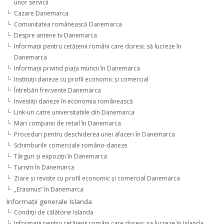
unor servicii
Cazare Danemarca
Comunitatea românească Danemarca
Despre antene tv Danemarca
Informaţii pentru cetăţenii români care doresc să lucreze în
Danemarca
Informaţii privind piaţa muncii în Danemarca
Instituţii daneze cu profil economic şi comercial
Întrebări frecvente Danemarca
Investiţii daneze în economia românească
Link-uri catre universitatiile din Danemarca
Mari companii de retail în Danemarca
Proceduri pentru deschiderea unei afaceri în Danemarca
Schimburile comerciale româno-daneze
Târguri şi expoziţii în Danemarca
Turism în Danemarca
Ziare şi reviste cu profil economic şi comercial Danemarca
„Erasmus” în Danemarca
Informaţii generale Islanda
Condiţii de călătorie Islanda
Informaţii pentru cetăţenii români care doresc sa lucreze în Islanda