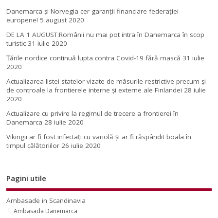
Danemarca și Norvegia cer garanții financiare federației
europene!
5 august 2020
DE LA 1 AUGUST:Românii nu mai pot intra în Danemarca în scop
turistic
31 iulie 2020
Țările nordice continuă lupta contra Covid-19 fără mască
31 iulie
2020
Actualizarea listei statelor vizate de măsurile restrictive precum și
de controale la frontierele interne și externe ale Finlandei
28 iulie
2020
Actualizare cu privire la regimul de trecere a frontierei în
Danemarca
28 iulie 2020
Vikingii ar fi fost infectaţi cu variolă şi ar fi răspândit boala în
timpul călătoriilor
26 iulie 2020
Pagini utile
Ambasade in Scandinavia
Ambasada Danemarca