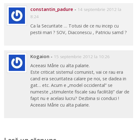
constantin_padure
-
14 septembrie 2012 la
8:24
Ca la Securitate … Totusi de ce nu incep cu
pestii mari ? SOV, Diaconescu , Patriciu samd ?
Kogaion
-
15 septembrie 2012 la 10:26
Aceeasi Mårie cu alta palarie.
Este criticat sistemul comunist, vai ce rau era
cand era securitatea calare pe noi, se dadea in
gat… etc. Acum e „model occidental” se
numeste „stimulente fiscale sau facilităţi” dar de
fapt nu e acelasi lucru? Dezbina si conduci !
Aceeasi Mårie cu alta palarie.