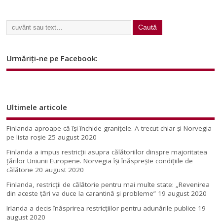
Urmăriți-ne pe Facebook:
Ultimele articole
Finlanda aproape că își închide granițele. A trecut chiar și Norvegia
pe lista roșie
25 august 2020
Finlanda a impus restricţii asupra călătoriilor dinspre majoritatea
ţărilor Uniunii Europene. Norvegia își înăsprește condițiile de
călătorie
20 august 2020
Finlanda, restricţii de călătorie pentru mai multe state: „Revenirea
din aceste ţări va duce la carantină şi probleme”
19 august 2020
Irlanda a decis înăsprirea restricțiilor pentru adunările publice
19
august 2020