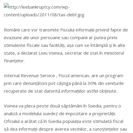
Românii care vor transmite Fiscului informaţii privind fapte de
evaziune ale unor persoane sau companii ar putea primi
stimulente fiscale sau facilităţi, aşa cum se întâmplă şi în alte
state, a declarat Liviu Voinea, secretar de stat în ministerul
Finanţelor.
Internal Revenue Service , Fiscul american, are un program
prin care denunţătorii pot câştiga până la 30% din veniturile
recuperate de stat datorită informaţiilor astfel obţinute.
Voinea va pleca peste două săptămâni în Suedia, pentru o
analiză a modelului suedez de impozitare a proprietăţii.
Oficialul a arătat că în Suedia populaţia este stimulată fiscal
să dea informaţii despre averea vecinilor, a cunoştinţelor sau