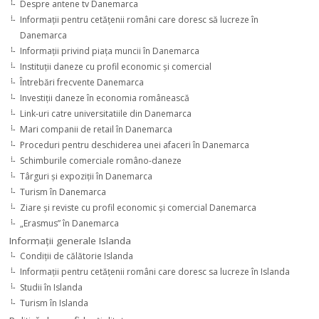
Despre antene tv Danemarca
Informaţii pentru cetăţenii români care doresc să lucreze în
Danemarca
Informaţii privind piaţa muncii în Danemarca
Instituţii daneze cu profil economic şi comercial
Întrebări frecvente Danemarca
Investiţii daneze în economia românească
Link-uri catre universitatiile din Danemarca
Mari companii de retail în Danemarca
Proceduri pentru deschiderea unei afaceri în Danemarca
Schimburile comerciale româno-daneze
Târguri şi expoziţii în Danemarca
Turism în Danemarca
Ziare şi reviste cu profil economic şi comercial Danemarca
„Erasmus” în Danemarca
Informaţii generale Islanda
Condiţii de călătorie Islanda
Informaţii pentru cetăţenii români care doresc sa lucreze în Islanda
Studii în Islanda
Turism în Islanda