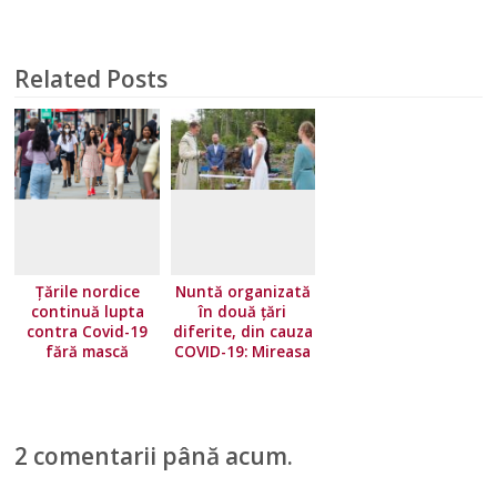
Related Posts
Țările nordice
Nuntă organizată
continuă lupta
în două țări
contra Covid-19
diferite, din cauza
fără mască
COVID-19: Mireasa
a stat în Norvegia,
iar mirele în
Suedia
2 comentarii până acum.