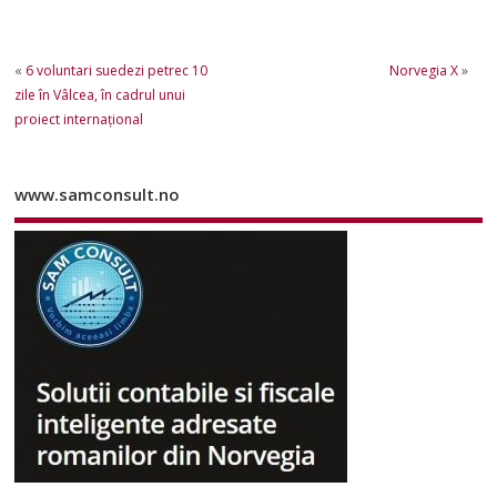
«
6 voluntari suedezi petrec 10
Norvegia X
»
zile în Vâlcea, în cadrul unui
proiect internaţional
www.samconsult.no