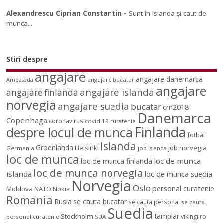
Alexandrescu Ciprian Constantin
-
Sunt în islanda și caut de
munca...
Stiri despre
angajare
angajare danemarca
angajare bucatar
Ambasada
angajare
angajare islanda
angajare finlanda
norvegia
angajare suedia
bucatar
cm2018
Danemarca
Copenhaga
coronavirus
covid 19
curatenie
Finlanda
despre locul de munca
fotbal
Islanda
Groenlanda
job norvegia
Helsinki
Germania
job islanda
loc de munca
loc de munca
loc de munca finlanda
loc de munca norvegia
islanda
loc de munca suedia
Norvegia
Oslo
personal curatenie
Moldova
NATO
Nokia
Romania
Rusia
se cauta bucatar
se cauta personal
se cauta
Suedia
tamplar
Stockholm
vikingi.ro
personal curatenie
SUA