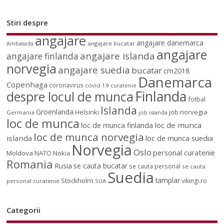
Stiri despre
angajare
angajare danemarca
angajare bucatar
Ambasada
angajare
angajare islanda
angajare finlanda
norvegia
angajare suedia
bucatar
cm2018
Danemarca
Copenhaga
coronavirus
covid 19
curatenie
Finlanda
despre locul de munca
fotbal
Islanda
Groenlanda
job norvegia
Helsinki
Germania
job islanda
loc de munca
loc de munca
loc de munca finlanda
loc de munca norvegia
islanda
loc de munca suedia
Norvegia
Oslo
personal curatenie
Moldova
NATO
Nokia
Romania
Rusia
se cauta bucatar
se cauta personal
se cauta
Suedia
tamplar
Stockholm
vikingi.ro
personal curatenie
SUA
Categorii