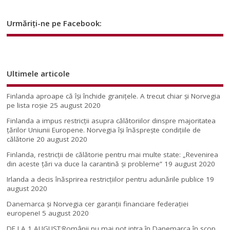
Urmăriți-ne pe Facebook:
Ultimele articole
Finlanda aproape că își închide granițele. A trecut chiar și Norvegia
pe lista roșie
25 august 2020
Finlanda a impus restricţii asupra călătoriilor dinspre majoritatea
ţărilor Uniunii Europene. Norvegia își înăsprește condițiile de
călătorie
20 august 2020
Finlanda, restricţii de călătorie pentru mai multe state: „Revenirea
din aceste ţări va duce la carantină şi probleme”
19 august 2020
Irlanda a decis înăsprirea restricțiilor pentru adunările publice
19
august 2020
Danemarca și Norvegia cer garanții financiare federației
europene!
5 august 2020
DE LA 1 AUGUST:Românii nu mai pot intra în Danemarca în scop