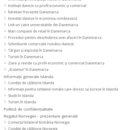
Instituţii daneze cu profil economic şi comercial
Întrebări frecvente Danemarca
Investiţii daneze în economia românească
Link-uri catre universitatiile din Danemarca
Mari companii de retail în Danemarca
Proceduri pentru deschiderea unei afaceri în Danemarca
Schimburile comerciale româno-daneze
Târguri şi expoziţii în Danemarca
Turism în Danemarca
Ziare şi reviste cu profil economic şi comercial Danemarca
„Erasmus” în Danemarca
Informaţii generale Islanda
Condiţii de călătorie Islanda
Informaţii pentru cetăţenii români care doresc sa lucreze în Islanda
Studii în Islanda
Turism în Islanda
Politică de confidențialitate
Regatul Norvegiei – prezentare generală
Comerţul bilateral România-Norvegia
Condiții de călătorie Norvegia