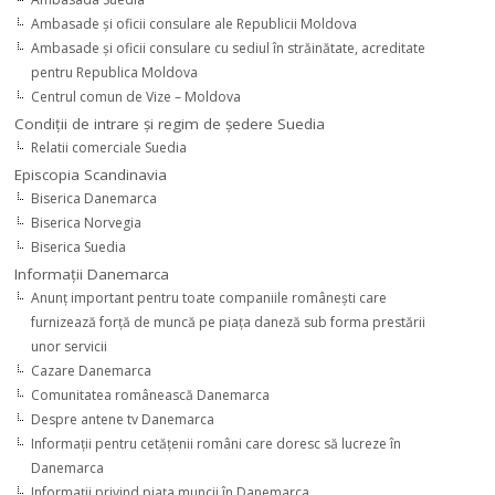
Ambasade şi oficii consulare ale Republicii Moldova
Ambasade şi oficii consulare cu sediul în străinătate, acreditate
pentru Republica Moldova
Centrul comun de Vize – Moldova
Condiţii de intrare şi regim de şedere Suedia
Relatii comerciale Suedia
Episcopia Scandinavia
Biserica Danemarca
Biserica Norvegia
Biserica Suedia
Informaţii Danemarca
Anunţ important pentru toate companiile româneşti care
furnizează forţă de muncă pe piaţa daneză sub forma prestării
unor servicii
Cazare Danemarca
Comunitatea românească Danemarca
Despre antene tv Danemarca
Informaţii pentru cetăţenii români care doresc să lucreze în
Danemarca
Informaţii privind piaţa muncii în Danemarca