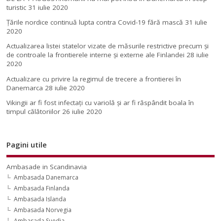
turistic
31 iulie 2020
Țările nordice continuă lupta contra Covid-19 fără mască
31 iulie
2020
Actualizarea listei statelor vizate de măsurile restrictive precum și
de controale la frontierele interne și externe ale Finlandei
28 iulie
2020
Actualizare cu privire la regimul de trecere a frontierei în
Danemarca
28 iulie 2020
Vikingii ar fi fost infectaţi cu variolă şi ar fi răspândit boala în
timpul călătoriilor
26 iulie 2020
Pagini utile
Ambasade in Scandinavia
Ambasada Danemarca
Ambasada Finlanda
Ambasada Islanda
Ambasada Norvegia
Ambasada Suedia