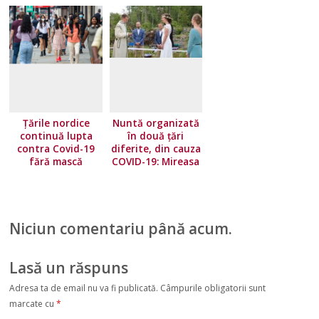
Țările nordice
Nuntă organizată
continuă lupta
în două țări
contra Covid-19
diferite, din cauza
fără mască
COVID-19: Mireasa
a stat în Norvegia,
iar mirele în
Suedia
Niciun comentariu până acum.
Lasă un răspuns
Adresa ta de email nu va fi publicată.
Câmpurile obligatorii sunt
marcate cu
*