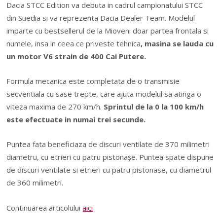
Dacia STCC Edition va debuta in cadrul campionatului STCC
din Suedia si va reprezenta Dacia Dealer Team. Modelul
imparte cu bestsellerul de la Mioveni doar partea frontala si
numele, insa in ceea ce priveste tehnica
, masina se lauda cu
un motor V6 strain de 400 Cai Putere.
Formula mecanica este completata de o transmisie
secventiala cu sase trepte, care ajuta modelul sa atinga o
viteza maxima de 270 km/h.
Sprintul de la 0 la 100 km/h
este efectuate in numai trei secunde.
Puntea fata beneficiaza de discuri ventilate de 370 milimetri
diametru, cu etrieri cu patru pistonaşe. Puntea spate dispune
de discuri ventilate si etrieri cu patru pistonase, cu diametrul
de 360 milimetri.
Continuarea articolului
aici