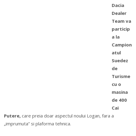
Dacia
Dealer
Team va
particip
a la
Campion
atul
Suedez
de
Turisme
cu o
masina
de 400
Cai
Putere,
care preia doar aspectul noului Logan, fara a
„imprumuta” si plaforma tehnica.