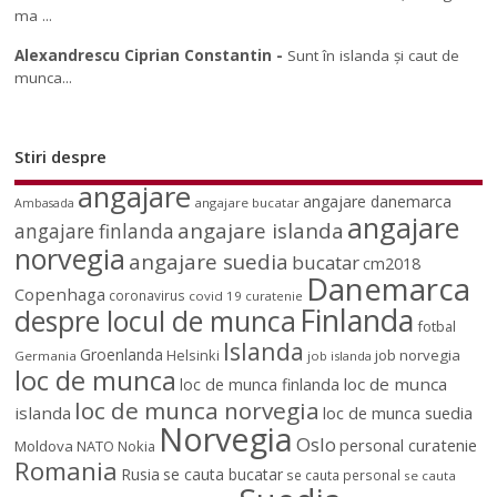
ma ...
Alexandrescu Ciprian Constantin
-
Sunt în islanda și caut de
munca...
Stiri despre
angajare
angajare danemarca
angajare bucatar
Ambasada
angajare
angajare islanda
angajare finlanda
norvegia
angajare suedia
bucatar
cm2018
Danemarca
Copenhaga
coronavirus
covid 19
curatenie
Finlanda
despre locul de munca
fotbal
Islanda
Groenlanda
job norvegia
Helsinki
Germania
job islanda
loc de munca
loc de munca
loc de munca finlanda
loc de munca norvegia
islanda
loc de munca suedia
Norvegia
Oslo
personal curatenie
Moldova
NATO
Nokia
Romania
Rusia
se cauta bucatar
se cauta personal
se cauta