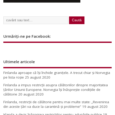
Urmăriți-ne pe Facebook:
Ultimele articole
Finlanda aproape că își închide granițele. A trecut chiar și Norvegia
pe lista roșie
25 august 2020
Finlanda a impus restricţii asupra călătoriilor dinspre majoritatea
ţărilor Uniunii Europene. Norvegia își înăsprește condițiile de
călătorie
20 august 2020
Finlanda, restricţii de călătorie pentru mai multe state: „Revenirea
din aceste ţări va duce la carantină şi probleme”
19 august 2020
Irlanda a decis înăsprirea restricțiilor pentru adunările publice
19