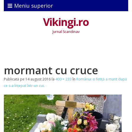
Meniu superior
Vikingi.ro
Jurnal Scandinav
mormant cu cruce
Publicată
pe
14 august 2016
la
400 × 233
în
România: o fetiță a murit după
ce s-a înțepat într-un cui
.