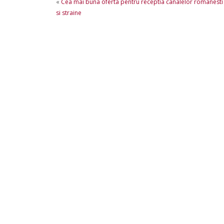
«
Cea mai buna oferta pentru receptia canalelor romanesti
si straine