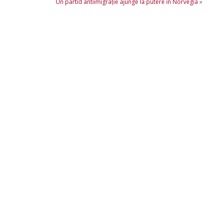
Un partid antiimigrație ajunge la putere în Norvegia
»