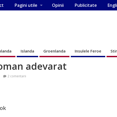
ct
Pagini utile
Opinii
Publicitate
Engl
nlanda
Islanda
Groenlanda
Insulele Feroe
Sti
roman adevarat
2 comentarii
ook