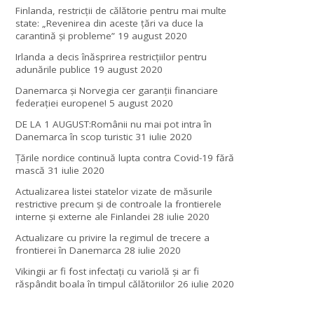
Finlanda, restricţii de călătorie pentru mai multe
state: „Revenirea din aceste ţări va duce la
carantină şi probleme”
19 august 2020
Irlanda a decis înăsprirea restricțiilor pentru
adunările publice
19 august 2020
Danemarca și Norvegia cer garanții financiare
federației europene!
5 august 2020
DE LA 1 AUGUST:Românii nu mai pot intra în
Danemarca în scop turistic
31 iulie 2020
Țările nordice continuă lupta contra Covid-19 fără
mască
31 iulie 2020
Actualizarea listei statelor vizate de măsurile
restrictive precum și de controale la frontierele
interne și externe ale Finlandei
28 iulie 2020
Actualizare cu privire la regimul de trecere a
frontierei în Danemarca
28 iulie 2020
Vikingii ar fi fost infectaţi cu variolă şi ar fi
răspândit boala în timpul călătoriilor
26 iulie 2020