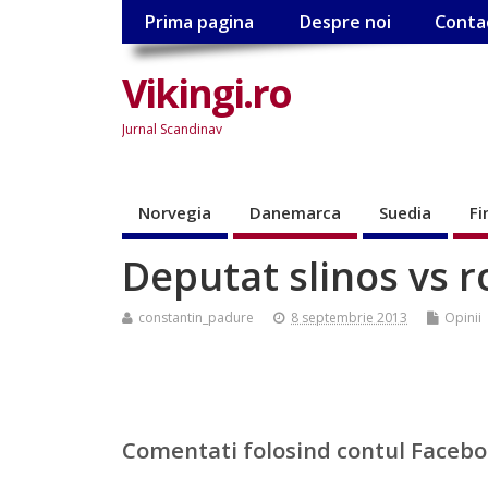
Prima pagina
Despre noi
Conta
Vikingi.ro
Jurnal Scandinav
Norvegia
Danemarca
Suedia
Fi
Deputat slinos vs 
constantin_padure
8 septembrie 2013
Opinii
Comentati folosind contul Faceb