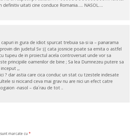
in definitiv uitati cine conduce Romania….. NASOL….
 ;; capuri in gura de idiot spurcat trebuia sa-si ia – panarama
provin din judetul Sv :(( cata josnicie poate sa emita o astfel
u tupeu de in proiectul acela controversat unde vor sa
ste principiile oamenilor de bine ; Sa lea Dumnezeu putere sa
 inceput ,,
ci ? dar astia care cica conduc un stat cu tzestele indesate
ultele si nicicand ceva mai grav nu are nici un efect catre
ogaion -nasol – da´rau de tot ..
 sunt marcate cu
*