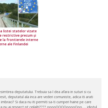
a listei statelor vizate
e restrictive precum și
e la frontierele interne
erne ale Finlandei
1
imtirea deputatului. Trebuia sa-l dea afara in suturi si cu
resit, deputatul ala inca are vederi comuniste, adica iti arati
imbraci? Si daca nu iti permiti sa-ti cumperi haine pe care
 ca nu ai respect pt ceilalti???? ooooOOOOooooOoo….. idiotul