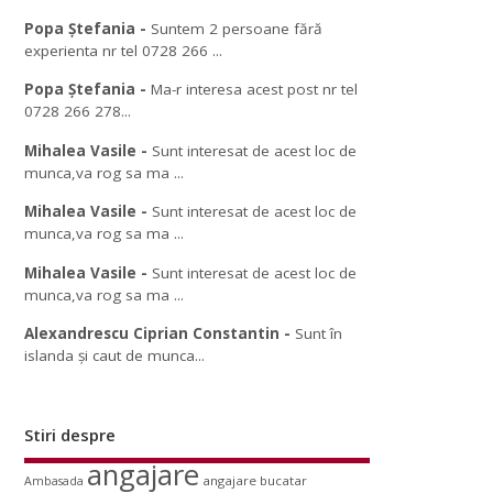
Popa Ștefania
-
Suntem 2 persoane fără
experienta nr tel 0728 266 ...
Popa Ștefania
-
Ma-r interesa acest post nr tel
0728 266 278...
Mihalea Vasile
-
Sunt interesat de acest loc de
munca,va rog sa ma ...
Mihalea Vasile
-
Sunt interesat de acest loc de
munca,va rog sa ma ...
Mihalea Vasile
-
Sunt interesat de acest loc de
munca,va rog sa ma ...
Alexandrescu Ciprian Constantin
-
Sunt în
islanda și caut de munca...
Stiri despre
angajare
angajare bucatar
Ambasada