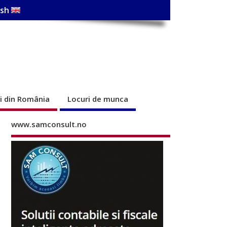
ish
ri din România
Locuri de munca
www.samconsult.no