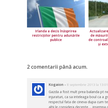
Irlanda a decis înăsprirea
Actualizare
restricțiilor pentru adunările
de măsuril
publice
de controal
și ext
2 comentarii până acum.
Kogaion
-
8 septembrie 2013 la 13:0
Gazda a fost mult prea balanda pt nes
injuraturi, ca sa inteleaga boul ca a g
respectul fata de cineva dupa cum te 
altii le considera decente…. insemna