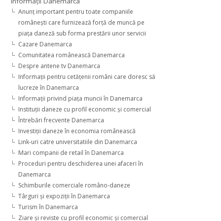
Informaţii Danemarca
Anunţ important pentru toate companiile
româneşti care furnizează forţă de muncă pe
piaţa daneză sub forma prestării unor servicii
Cazare Danemarca
Comunitatea românească Danemarca
Despre antene tv Danemarca
Informaţii pentru cetăţenii români care doresc să
lucreze în Danemarca
Informaţii privind piaţa muncii în Danemarca
Instituţii daneze cu profil economic şi comercial
Întrebări frecvente Danemarca
Investiţii daneze în economia românească
Link-uri catre universitatiile din Danemarca
Mari companii de retail în Danemarca
Proceduri pentru deschiderea unei afaceri în
Danemarca
Schimburile comerciale româno-daneze
Târguri şi expoziţii în Danemarca
Turism în Danemarca
Ziare şi reviste cu profil economic şi comercial