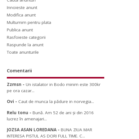
Cauta anunturi
Innoieste anunt
Modifica anunt
Multumim pentru plata
Publica anunt
Rasfoieste categorii
Raspunde la anunt
Toate anunturile
Comentarii
Zzmsn
-
Un istalator in Bodo minim este 300kr
pe ora cazar...
Ovi
-
Caut de munca la pădure in norvegia...
Relu tonu
-
Bună. Am 52 de ani și din 2016
lucrez în amenajari...
JOZSA ASAN LOREDANA
-
BUNA ZIUA MAR
INTERESA PISTUL AS DORI FULL TIME. C...