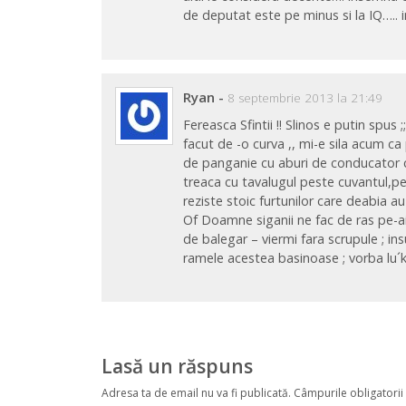
de deputat este pe minus si la IQ….. 
Ryan
-
8 septembrie 2013 la 21:49
Fereasca Sfintii !! Slinos e putin spus
facut de -o curva ,, mi-e sila acum ca 
de panganie cu aburi de conducator c
treaca cu tavalugul peste cuvantul,pe
reziste stoic furtunilor care deabia au
Of Doamne siganii ne fac de ras pe-ai
de balegar – viermi fara scrupule ; ins
ramele acestea basinoase ; vorba lu´k
Lasă un răspuns
Adresa ta de email nu va fi publicată.
Câmpurile obligatorii