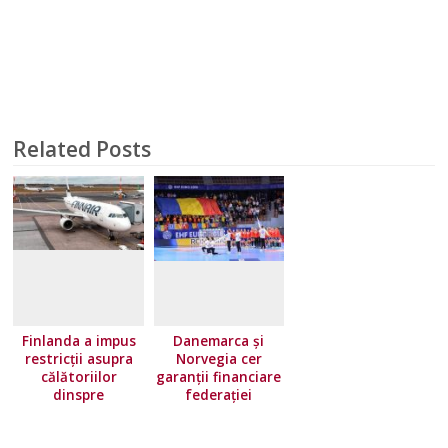
Related Posts
Finlanda a impus
Danemarca și
restricţii asupra
Norvegia cer
călătoriilor
garanții financiare
dinspre
federației
majoritatea ţărilor
europene!
Uniunii Europene.