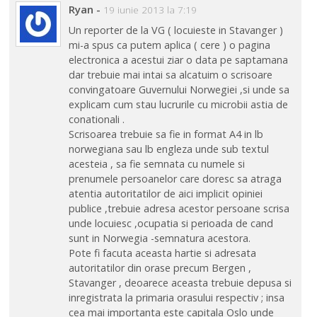
Ryan
-
19 iunie 2013 la 7:19
Un reporter de la VG ( locuieste in Stavanger )
mi-a spus ca putem aplica ( cere ) o pagina
electronica a acestui ziar o data pe saptamana
dar trebuie mai intai sa alcatuim o scrisoare
convingatoare Guvernului Norwegiei ,si unde sa
explicam cum stau lucrurile cu microbii astia de
conationali .
Scrisoarea trebuie sa fie in format A4 in lb
norwegiana sau lb engleza unde sub textul
acesteia , sa fie semnata cu numele si
prenumele persoanelor care doresc sa atraga
atentia autoritatilor de aici implicit opiniei
publice ,trebuie adresa acestor persoane scrisa
unde locuiesc ,ocupatia si perioada de cand
sunt in Norwegia -semnatura acestora.
Pote fi facuta aceasta hartie si adresata
autoritatilor din orase precum Bergen ,
Stavanger , deoarece aceasta trebuie depusa si
inregistrata la primaria orasului respectiv ; insa
cea mai importanta este capitala Oslo unde