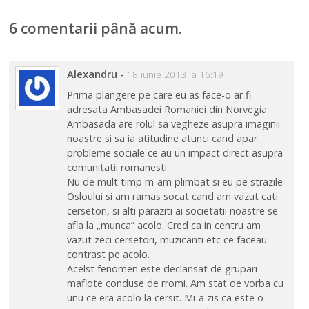
Norvegia își
înăsprește
6 comentarii până acum.
condițiile de
călătorie
Alexandru
-
18 iunie 2013 la 16:19
Prima plangere pe care eu as face-o ar fi
adresata Ambasadei Romaniei din Norvegia.
Ambasada are rolul sa vegheze asupra imaginii
noastre si sa ia atitudine atunci cand apar
probleme sociale ce au un impact direct asupra
comunitatii romanesti.
Nu de mult timp m-am plimbat si eu pe strazile
Osloului si am ramas socat cand am vazut cati
cersetori, si alti paraziti ai societatii noastre se
afla la „munca” acolo. Cred ca in centru am
vazut zeci cersetori, muzicanti etc ce faceau
contrast pe acolo.
Acelst fenomen este declansat de grupari
mafiote conduse de rromi. Am stat de vorba cu
unu ce era acolo la cersit. Mi-a zis ca este o