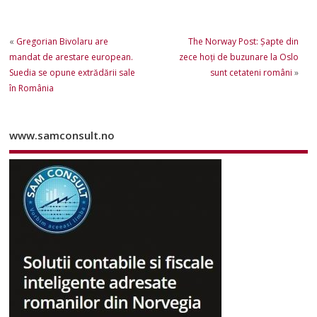
«
Gregorian Bivolaru are
The Norway Post: Şapte din
mandat de arestare european.
zece hoţi de buzunare la Oslo
Suedia se opune extrădării sale
sunt cetateni români
»
în România
www.samconsult.no