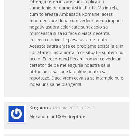
intreaga retea in care sunt implicati o
sumedenie de oameni si institutii. Ma intreb,
cum tolereaza Ambasada Romaniei acest
fenomen care dupa cum vedem are un impact
negativ asupra celor care sunt acolo sa
munceasca si sa isi faca o viata decenta.
In ceea ce priveste piesa asta de teatru…
Aceasta satira arata ce probleme exista la ei in
societate si asta arata in ce situatie suntem noi
acolo. Eu recomand fiecarui roman ce vede un
cersetor de pe meleagurile noastre sa ia
atitudine si sa sune la politie pentru sa ii
raporteze. Daca vrem ceva sa se intample nu e
indeajuns sa ne plangem!!
Kogaion
-
18 iunie 2013 la 22:13
Alexandru ai 100% dreptate.