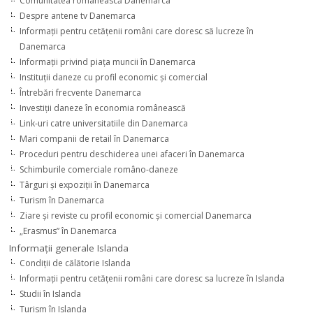
Comunitatea românească Danemarca
Despre antene tv Danemarca
Informaţii pentru cetăţenii români care doresc să lucreze în
Danemarca
Informaţii privind piaţa muncii în Danemarca
Instituţii daneze cu profil economic şi comercial
Întrebări frecvente Danemarca
Investiţii daneze în economia românească
Link-uri catre universitatiile din Danemarca
Mari companii de retail în Danemarca
Proceduri pentru deschiderea unei afaceri în Danemarca
Schimburile comerciale româno-daneze
Târguri şi expoziţii în Danemarca
Turism în Danemarca
Ziare şi reviste cu profil economic şi comercial Danemarca
„Erasmus” în Danemarca
Informaţii generale Islanda
Condiţii de călătorie Islanda
Informaţii pentru cetăţenii români care doresc sa lucreze în Islanda
Studii în Islanda
Turism în Islanda