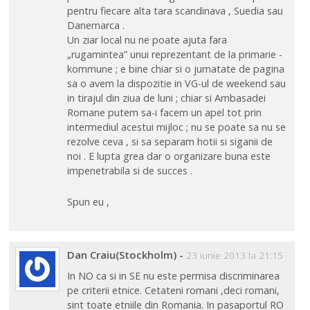
pentru fiecare alta tara scandinava , Suedia sau
Danemarca .
Un ziar local nu ne poate ajuta fara
„rugamintea” unui reprezentant de la primarie -
kommune ; e bine chiar si o jumatate de pagina
sa o avem la dispozitie in VG-ul de weekend sau
in tirajul din ziua de luni ; chiar si Ambasadei
Romane putem sa-i facem un apel tot prin
intermediul acestui mijloc ; nu se poate sa nu se
rezolve ceva , si sa separam hotii si siganii de
noi . E lupta grea dar o organizare buna este
impenetrabila si de succes .
Spun eu ,
Dan Craiu(Stockholm)
-
23 iunie 2013 la 21:15
In NO ca si in SE nu este permisa discriminarea
pe criterii etnice. Cetateni romani ,deci romani,
sint toate etniile din Romania. In pasaportul RO