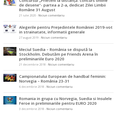
Concursul „Prieteni la distanță: concurs online
de desene”- partea a 2-a, dedicat Zilei Limbii
Române 31 August
21 iulie 2020
-
Niciun comentariu
Alegerile pentru Președintele României 2019-vot
in strainatate, informatii generale
27 august 2019
-
Niciun comentariu
Meciul Suedia – România se dispută la
Stockholm. Debutăm pe Friends Arena în
preliminariile Euro 2020
21 decembrie 2018
-
Niciun comentariu
Campionatului European de handbal feminin:
Norvegia – România 23-31
6 decembrie 2018
-
Niciun comentariu
Romania in grupa cu Norvegia, Suedia si Insulele
Feroe in preliminariile pentru EURO 2020
3 decembrie 2018
-
Niciun comentariu