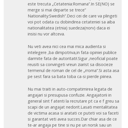
este trecuta „Cetatenia:Romana”.In SE(NO) se
merge si mai departe se trece”
Nationality:Swedish”.Deci cei de care va plingeti
voi pot odata cu dobindirea cetateniei sa aiba
nationalitatea (etnia) suedeza(norv) daca ei
insisi nu vor altceva.
Nu veti avea nici cea mai mica audienta si
intelegere ,ba dimpotriva,in fata opiniei publice
darmite fata de autoritati!.Sigur ,neoficial poate
reusiti sa convingeti vreun ziarist sa disocieze
termenul de roman de cel de „rroma”.Si asta asa
pe sest fara sa bata toba ca-si pierde piinea.
Nu mai traiti in auto-compatimirea legata de
angajari si presupusa confuzie. Angajatorii in
general sint f atenti la recrutare pt ca e f greu sa
scapi de un angajat nedorit.Lasati mentalitatea
de victima acasa si aratati ce puteti voi sa faceti
si garantat veti avea succes.Dar chiar asa de ce
te-ar angaja pe tine si nu pe un norsk sau un