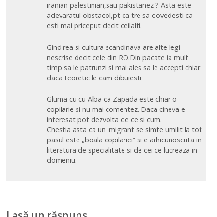
iranian palestinian,sau pakistanez ? Asta este
adevaratul obstacol,pt ca tre sa dovedesti ca
esti mai priceput decit ceilalti.
Gindirea si cultura scandinava are alte legi
nescrise decit cele din RO.Din pacate ia mult
timp sa le patrunzi si mai ales sa le accepti chiar
daca teoretic le cam dibuiesti
Gluma cu cu Alba ca Zapada este chiar o
copilarie si nu mai comentez. Daca cineva e
interesat pot dezvolta de ce si cum.
Chestia asta ca un imigrant se simte umilit la tot
pasul este „boala copilariei” si e arhicunoscuta in
literatura de specialitate si de cei ce lucreaza in
domeniu.
Lasă un răspuns