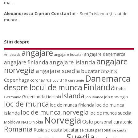
ma ...
Alexandrescu Ciprian Constantin
-
Sunt în islanda și caut de
munca...
Stiri despre
angajare
angajare danemarca
angajare bucatar
Ambasada
angajare
angajare islanda
angajare finlanda
norvegia
angajare suedia
bucatar
cm2018
Danemarca
Copenhaga
coronavirus
covid 19
curatenie
Finlanda
despre locul de munca
fotbal
Islanda
Groenlanda
job norvegia
Helsinki
Germania
job islanda
loc de munca
loc de munca
loc de munca finlanda
loc de munca norvegia
islanda
loc de munca suedia
Norvegia
Oslo
personal curatenie
Moldova
NATO
Nokia
Romania
Rusia
se cauta bucatar
se cauta personal
se cauta
Suedia