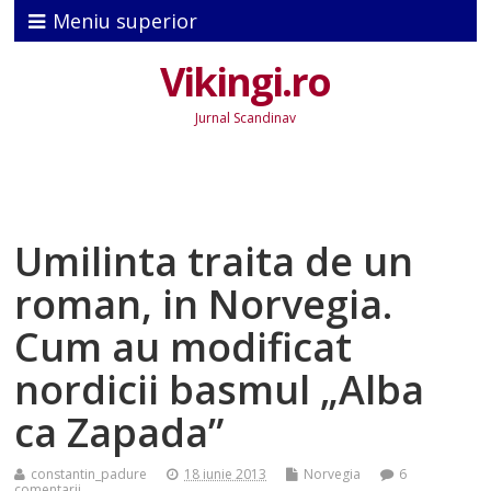
Meniu superior
Vikingi.ro
Jurnal Scandinav
Umilinta traita de un
roman, in Norvegia.
Cum au modificat
nordicii basmul „Alba
ca Zapada”
constantin_padure
18 iunie 2013
Norvegia
6
comentarii