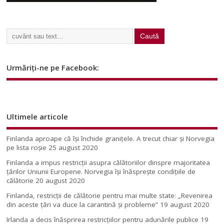
Urmăriți-ne pe Facebook:
Ultimele articole
Finlanda aproape că își închide granițele. A trecut chiar și Norvegia
pe lista roșie
25 august 2020
Finlanda a impus restricţii asupra călătoriilor dinspre majoritatea
ţărilor Uniunii Europene. Norvegia își înăsprește condițiile de
călătorie
20 august 2020
Finlanda, restricţii de călătorie pentru mai multe state: „Revenirea
din aceste ţări va duce la carantină şi probleme”
19 august 2020
Irlanda a decis înăsprirea restricțiilor pentru adunările publice
19