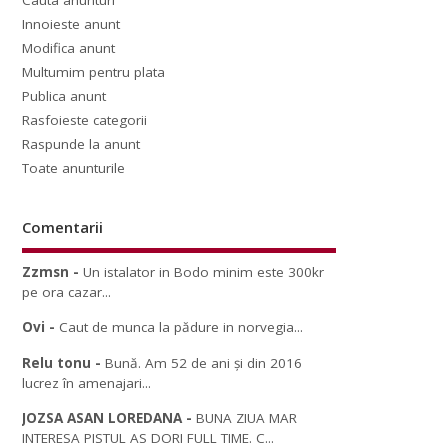
Cauta anunturi
Innoieste anunt
Modifica anunt
Multumim pentru plata
Publica anunt
Rasfoieste categorii
Raspunde la anunt
Toate anunturile
Comentarii
Zzmsn
-
Un istalator in Bodo minim este 300kr
pe ora cazar...
Ovi
-
Caut de munca la pădure in norvegia...
Relu tonu
-
Bună. Am 52 de ani și din 2016
lucrez în amenajari...
JOZSA ASAN LOREDANA
-
BUNA ZIUA MAR
INTERESA PISTUL AS DORI FULL TIME. C...