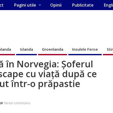
ct
Pagini utile
Opinii
Publicitate
Engl
nlanda
Islanda
Groenlanda
Insulele Feroe
Sti
 în Norvegia: Șoferul
 scape cu viață după ce
ut într-o prăpastie
Niciun comentariu