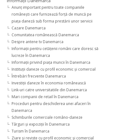
Informaţii Danemarca
Anunţ important pentru toate companiile
româneşti care furnizează forţă de muncă pe
piaţa daneză sub forma prestării unor servicii
Cazare Danemarca
Comunitatea românească Danemarca
Despre antene tv Danemarca
Informaţii pentru cetăţenii români care doresc să
lucreze în Danemarca
Informaţii privind piaţa muncii în Danemarca
Instituţii daneze cu profil economic şi comercial
Întrebări frecvente Danemarca
Investiţii daneze în economia românească
Link-uri catre universitatiile din Danemarca
Mari companii de retail în Danemarca
Proceduri pentru deschiderea unei afaceri în
Danemarca
Schimburile comerciale româno-daneze
Târguri şi expoziţii în Danemarca
Turism în Danemarca
Ziare şi reviste cu profil economic şi comercial