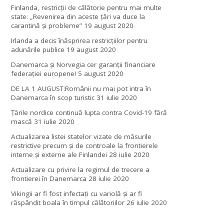
Finlanda, restricţii de călătorie pentru mai multe
state: „Revenirea din aceste ţări va duce la
carantină şi probleme”
19 august 2020
Irlanda a decis înăsprirea restricțiilor pentru
adunările publice
19 august 2020
Danemarca și Norvegia cer garanții financiare
federației europene!
5 august 2020
DE LA 1 AUGUST:Românii nu mai pot intra în
Danemarca în scop turistic
31 iulie 2020
Țările nordice continuă lupta contra Covid-19 fără
mască
31 iulie 2020
Actualizarea listei statelor vizate de măsurile
restrictive precum și de controale la frontierele
interne și externe ale Finlandei
28 iulie 2020
Actualizare cu privire la regimul de trecere a
frontierei în Danemarca
28 iulie 2020
Vikingii ar fi fost infectaţi cu variolă şi ar fi
răspândit boala în timpul călătoriilor
26 iulie 2020