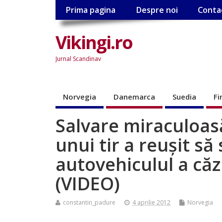
Prima pagina
Despre noi
Conta
Vikingi.ro
Jurnal Scandinav
Norvegia
Danemarca
Suedia
Fi
Salvare miraculoasă
unui tir a reușit să
autovehiculul a căz
(VIDEO)
constantin_padure
4 aprilie 2012
Norvegia