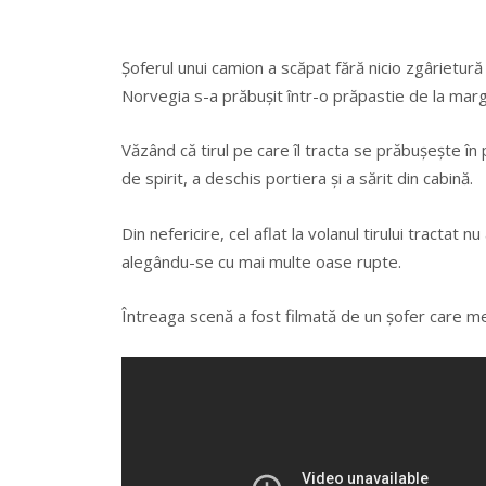
Şoferul unui camion a scăpat fără nicio zgârietură
Norvegia s-a prăbuşit într-o prăpastie de la marg
Văzând că tirul pe care îl tracta se prăbuşeşte î
de spirit, a deschis portiera şi a sărit din cabină.
Din nefericire, cel aflat la volanul tirului tractat n
alegându-se cu mai multe oase rupte.
Întreaga scenă a fost filmată de un şofer care me