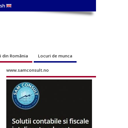
ish
ri din România
Locuri de munca
www.samconsult.no