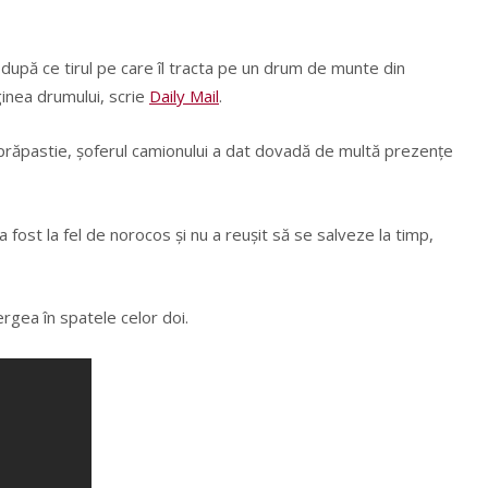
 după ce tirul pe care îl tracta pe un drum de munte din
inea drumului, scrie
Daily Mail
.
n prăpastie, şoferul camionului a dat dovadă de multă prezenţe
u a fost la fel de norocos şi nu a reuşit să se salveze la timp,
rgea în spatele celor doi.