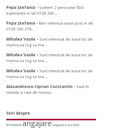
Popa Ștefania
-
Suntem 2 persoane fără
experienta nr tel 0728 266 ...
Popa Ștefania
-
Ma-r interesa acest post nr tel
0728 266 278...
Mihalea Vasile
-
Sunt interesat de acest loc de
munca,va rog sa ma ...
Mihalea Vasile
-
Sunt interesat de acest loc de
munca,va rog sa ma ...
Mihalea Vasile
-
Sunt interesat de acest loc de
munca,va rog sa ma ...
Alexandrescu Ciprian Constantin
-
Sunt în
islanda și caut de munca...
Stiri despre
angajare
angajare bucatar
Ambasada