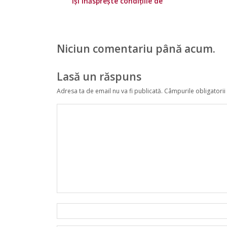
își înăsprește condițiile de
călătorie
Niciun comentariu până acum.
Lasă un răspuns
Adresa ta de email nu va fi publicată.
Câmpurile obligatorii