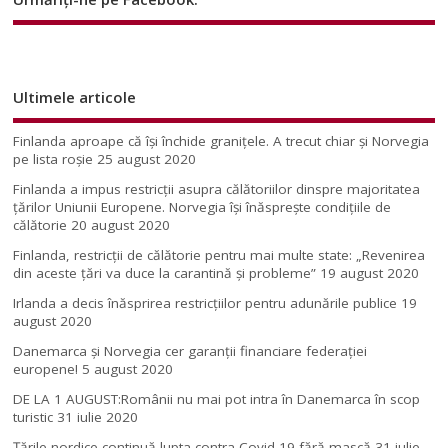
Ultimele articole
Finlanda aproape că își închide granițele. A trecut chiar și Norvegia
pe lista roșie
25 august 2020
Finlanda a impus restricţii asupra călătoriilor dinspre majoritatea
ţărilor Uniunii Europene. Norvegia își înăsprește condițiile de
călătorie
20 august 2020
Finlanda, restricţii de călătorie pentru mai multe state: „Revenirea
din aceste ţări va duce la carantină şi probleme”
19 august 2020
Irlanda a decis înăsprirea restricțiilor pentru adunările publice
19
august 2020
Danemarca și Norvegia cer garanții financiare federației
europene!
5 august 2020
DE LA 1 AUGUST:Românii nu mai pot intra în Danemarca în scop
turistic
31 iulie 2020
Țările nordice continuă lupta contra Covid-19 fără mască
31 iulie