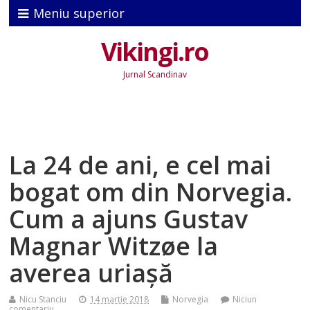
Meniu superior
Vikingi.ro
Jurnal Scandinav
La 24 de ani, e cel mai
bogat om din Norvegia.
Cum a ajuns Gustav
Magnar Witzøe la
averea uriașă
Nicu Stanciu
14 martie 2018
Norvegia
Niciun
comentariu