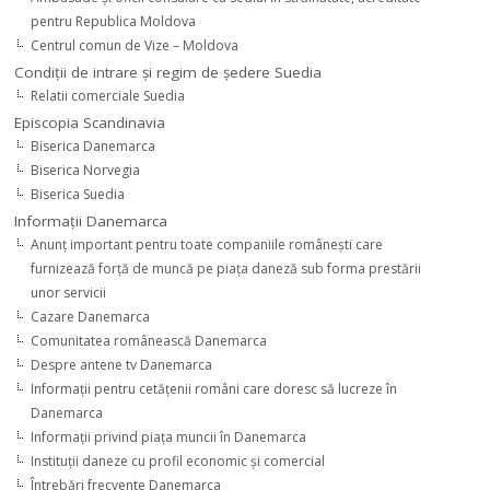
pentru Republica Moldova
Centrul comun de Vize – Moldova
Condiţii de intrare şi regim de şedere Suedia
Relatii comerciale Suedia
Episcopia Scandinavia
Biserica Danemarca
Biserica Norvegia
Biserica Suedia
Informaţii Danemarca
Anunţ important pentru toate companiile româneşti care
furnizează forţă de muncă pe piaţa daneză sub forma prestării
unor servicii
Cazare Danemarca
Comunitatea românească Danemarca
Despre antene tv Danemarca
Informaţii pentru cetăţenii români care doresc să lucreze în
Danemarca
Informaţii privind piaţa muncii în Danemarca
Instituţii daneze cu profil economic şi comercial
Întrebări frecvente Danemarca