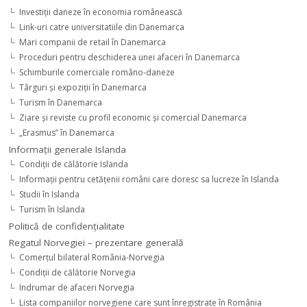
Investiţii daneze în economia românească
Link-uri catre universitatiile din Danemarca
Mari companii de retail în Danemarca
Proceduri pentru deschiderea unei afaceri în Danemarca
Schimburile comerciale româno-daneze
Târguri şi expoziţii în Danemarca
Turism în Danemarca
Ziare şi reviste cu profil economic şi comercial Danemarca
„Erasmus” în Danemarca
Informaţii generale Islanda
Condiţii de călătorie Islanda
Informaţii pentru cetăţenii români care doresc sa lucreze în Islanda
Studii în Islanda
Turism în Islanda
Politică de confidențialitate
Regatul Norvegiei – prezentare generală
Comerţul bilateral România-Norvegia
Condiții de călătorie Norvegia
Indrumar de afaceri Norvegia
Lista companiilor norvegiene care sunt înregistrate în România