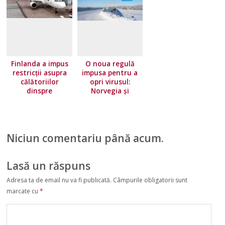
Finlanda a impus
O noua regulă
restricţii asupra
impusa pentru a
călătoriilor
opri virusul:
dinspre
Norvegia și
majoritatea ţărilor
Finlanda închid
Uniunii Europene.
granițele cu
Norvegia își
Suedia
înăsprește
Niciun comentariu până acum.
condițiile de
călătorie
Lasă un răspuns
Adresa ta de email nu va fi publicată.
Câmpurile obligatorii sunt
marcate cu
*