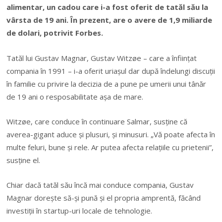
alimentar, un cadou care i-a fost oferit de tatăl său la
vârsta de 19 ani. În prezent, are o avere de 1,9 miliarde
de dolari, potrivit Forbes.
Tatăl lui Gustav Magnar, Gustav Witzøe – care a înființat
compania în 1991 – i-a oferit uriașul dar după îndelungi discuții
în familie cu privire la decizia de a pune pe umerii unui tânăr
de 19 ani o resposabilitate așa de mare.
Witzøe, care conduce în continuare Salmar, susține că
averea-gigant aduce și plusuri, și minusuri. „Vă poate afecta în
multe feluri, bune și rele. Ar putea afecta relațiile cu prietenii”,
susține el.
Chiar dacă tatăl său încă mai conduce compania, Gustav
Magnar dorește să-și pună și el propria amprentă, făcând
investiții în startup-uri locale de tehnologie.