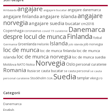
angajare
angajare danemarca
angajare bucatar
Ambasada
angajare
angajare islanda
angajare finlanda
norvegia
angajare suedia
bucatar
cm2018
Danemarca
Copenhaga
coronavirus
covid 19
curatenie
Finlanda
despre locul de munca
fotbal
Islanda
Groenlanda
job norvegia
Helsinki
Germania
job islanda
loc de munca
loc de munca
loc de munca finlanda
loc de munca norvegia
islanda
loc de munca suedia
Norvegia
Oslo
personal curatenie
Moldova
NATO
Nokia
Romania
Rusia
se cauta bucatar
se cauta personal
se cauta
Suedia
tamplar
Stockholm
vikingi.ro
personal curatenie
SUA
Categorii
Danemarca
English