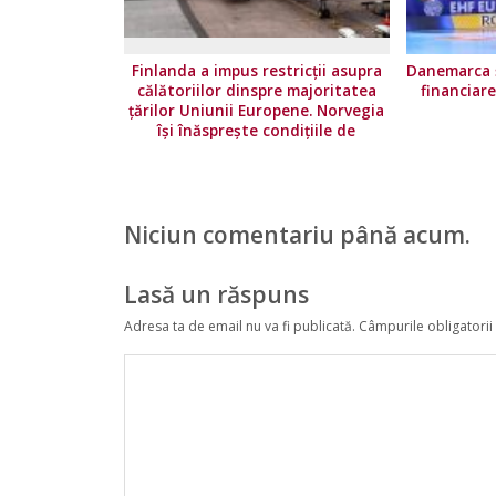
Finlanda a impus restricţii asupra
Danemarca ș
călătoriilor dinspre majoritatea
financiar
ţărilor Uniunii Europene. Norvegia
își înăsprește condițiile de
călătorie
Niciun comentariu până acum.
Lasă un răspuns
Adresa ta de email nu va fi publicată.
Câmpurile obligatorii