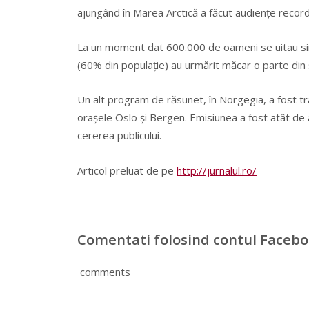
ajungând în Marea Arctică a făcut audienţe record
La un moment dat 600.000 de oameni se uitau simu
(60% din populaţie) au urmărit măcar o parte din
Un alt program de răsunet, în Norgegia, a fost tra
oraşele Oslo şi Bergen. Emisiunea a fost atât de a
cererea publicului.
Articol preluat de pe
http://jurnalul.ro/
Comentati folosind contul Faceb
comments