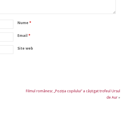
Nume
*
Email
*
Site web
Filmul românesc „Poziția copilului” a câștigat trofeul Ursul
de Aur
»