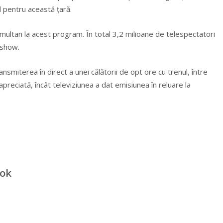
 pentru această ţară.
ltan la acest program. În total 3,2 milioane de telespectatori
 show.
nsmiterea în direct a unei călătorii de opt ore cu trenul, între
preciată, încât televiziunea a dat emisiunea în reluare la
ook