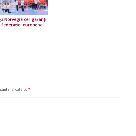
i Norvegia cer garanții
e federației europene!
 sunt marcate cu
*