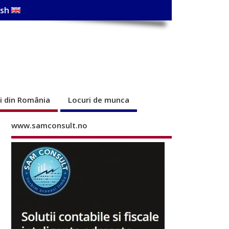
ish
ri din România
Locuri de munca
www.samconsult.no