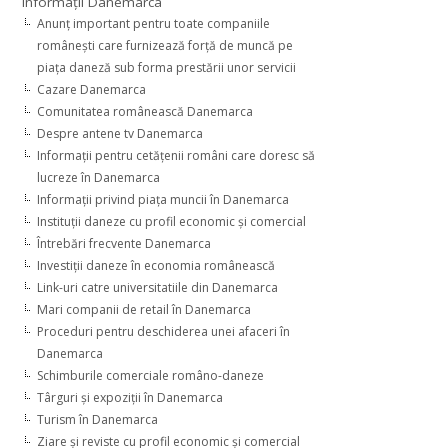
Informaţii Danemarca
Anunţ important pentru toate companiile
româneşti care furnizează forţă de muncă pe
piaţa daneză sub forma prestării unor servicii
Cazare Danemarca
Comunitatea românească Danemarca
Despre antene tv Danemarca
Informaţii pentru cetăţenii români care doresc să
lucreze în Danemarca
Informaţii privind piaţa muncii în Danemarca
Instituţii daneze cu profil economic şi comercial
Întrebări frecvente Danemarca
Investiţii daneze în economia românească
Link-uri catre universitatiile din Danemarca
Mari companii de retail în Danemarca
Proceduri pentru deschiderea unei afaceri în
Danemarca
Schimburile comerciale româno-daneze
Târguri şi expoziţii în Danemarca
Turism în Danemarca
Ziare şi reviste cu profil economic şi comercial