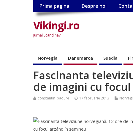
Prima pagina
Despre noi
Conta
Vikingi.ro
Jurnal Scandinav
Norvegia
Danemarca
Suedia
Fi
Fascinanta televizi
de imagini cu focu
constantin_padure
17 februarie 2013
Norvegi