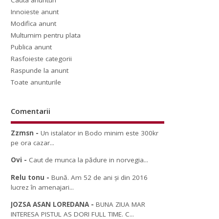
Cauta anunturi
Innoieste anunt
Modifica anunt
Multumim pentru plata
Publica anunt
Rasfoieste categorii
Raspunde la anunt
Toate anunturile
Comentarii
Zzmsn
-
Un istalator in Bodo minim este 300kr
pe ora cazar...
Ovi
-
Caut de munca la pădure in norvegia...
Relu tonu
-
Bună. Am 52 de ani și din 2016
lucrez în amenajari...
JOZSA ASAN LOREDANA
-
BUNA ZIUA MAR
INTERESA PISTUL AS DORI FULL TIME. C...