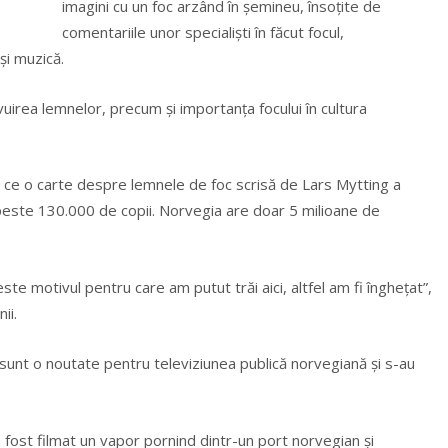
imagini cu un foc arzând în şemineu, însoţite de
comentariile unor specialişti în făcut focul,
i muzică.
tivuirea lemnelor, precum şi importanţa focului în cultura
ă ce o carte despre lemnele de foc scrisă de Lars Mytting a
peste 130.000 de copii. Norvegia are doar 5 milioane de
 este motivul pentru care am putut trăi aici, altfel am fi îngheţat”,
ii.
sunt o noutate pentru televiziunea publică norvegiană şi s-au
 fost filmat un vapor pornind dintr-un port norvegian şi