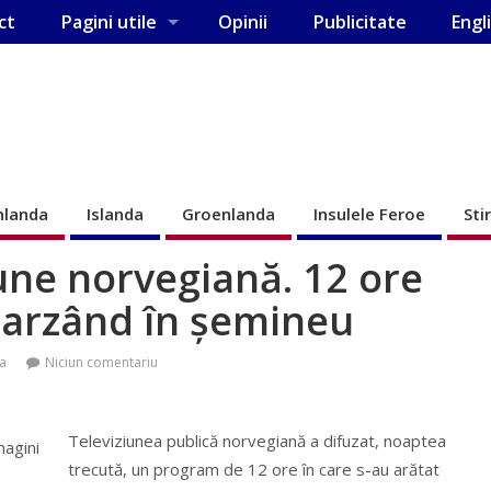
ct
Pagini utile
Opinii
Publicitate
Engl
nlanda
Islanda
Groenlanda
Insulele Feroe
Sti
une norvegiană. 12 ore
l arzând în şemineu
a
Niciun comentariu
Televiziunea publică norvegiană a difuzat, noaptea
trecută, un program de 12 ore în care s-au arătat