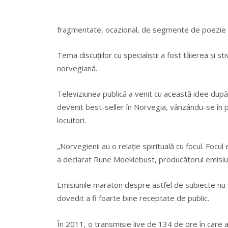
fragmentate, ocazional, de segmente de poezie ş
Tema discuţiilor cu specialiştii a fost tăierea şi s
norvegiană.
Televiziunea publică a venit cu această idee dup
devenit best-seller în Norvegia, vânzându-se în 
locuitori.
„Norvegienii au o relaţie spirituală cu focul. Focul
a declarat Rune Moeklebust, producătorul emisiun
Emisiunile maraton despre astfel de subiecte nu 
dovedit a fi foarte bine receptate de public.
În 2011, o transmisie live de 134 de ore în care a