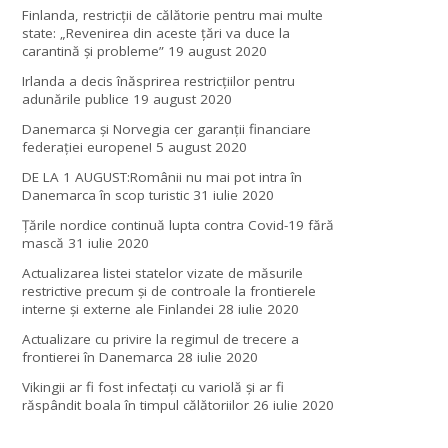
Finlanda, restricţii de călătorie pentru mai multe
state: „Revenirea din aceste ţări va duce la
carantină şi probleme”
19 august 2020
Irlanda a decis înăsprirea restricțiilor pentru
adunările publice
19 august 2020
Danemarca și Norvegia cer garanții financiare
federației europene!
5 august 2020
DE LA 1 AUGUST:Românii nu mai pot intra în
Danemarca în scop turistic
31 iulie 2020
Țările nordice continuă lupta contra Covid-19 fără
mască
31 iulie 2020
Actualizarea listei statelor vizate de măsurile
restrictive precum și de controale la frontierele
interne și externe ale Finlandei
28 iulie 2020
Actualizare cu privire la regimul de trecere a
frontierei în Danemarca
28 iulie 2020
Vikingii ar fi fost infectaţi cu variolă şi ar fi
răspândit boala în timpul călătoriilor
26 iulie 2020