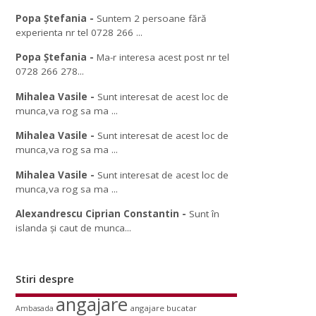
Popa Ștefania
-
Suntem 2 persoane fără
experienta nr tel 0728 266 ...
Popa Ștefania
-
Ma-r interesa acest post nr tel
0728 266 278...
Mihalea Vasile
-
Sunt interesat de acest loc de
munca,va rog sa ma ...
Mihalea Vasile
-
Sunt interesat de acest loc de
munca,va rog sa ma ...
Mihalea Vasile
-
Sunt interesat de acest loc de
munca,va rog sa ma ...
Alexandrescu Ciprian Constantin
-
Sunt în
islanda și caut de munca...
Stiri despre
angajare
angajare bucatar
Ambasada