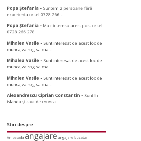
Popa Ștefania
-
Suntem 2 persoane fără
experienta nr tel 0728 266 ...
Popa Ștefania
-
Ma-r interesa acest post nr tel
0728 266 278...
Mihalea Vasile
-
Sunt interesat de acest loc de
munca,va rog sa ma ...
Mihalea Vasile
-
Sunt interesat de acest loc de
munca,va rog sa ma ...
Mihalea Vasile
-
Sunt interesat de acest loc de
munca,va rog sa ma ...
Alexandrescu Ciprian Constantin
-
Sunt în
islanda și caut de munca...
Stiri despre
angajare
angajare bucatar
Ambasada