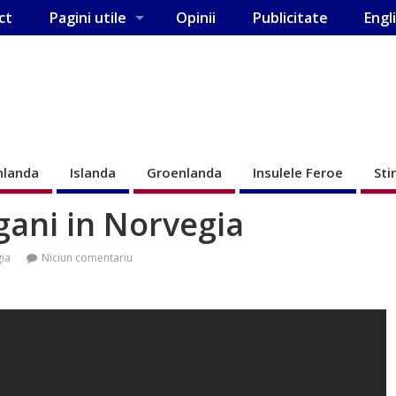
ct
Pagini utile
Opinii
Publicitate
Engl
nlanda
Islanda
Groenlanda
Insulele Feroe
Sti
igani in Norvegia
ia
Niciun comentariu