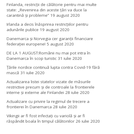
Finlanda, restricţii de călătorie pentru mai multe
state: „Revenirea din aceste ţări va duce la
carantină şi probleme”
19 august 2020
Irlanda a decis înăsprirea restricțiilor pentru
adunările publice
19 august 2020
Danemarca și Norvegia cer garanții financiare
federației europene!
5 august 2020
DE LA 1 AUGUST:Românii nu mai pot intra în
Danemarca în scop turistic
31 iulie 2020
Țările nordice continuă lupta contra Covid-19 fără
mască
31 iulie 2020
Actualizarea listei statelor vizate de măsurile
restrictive precum și de controale la frontierele
interne și externe ale Finlandei
28 iulie 2020
Actualizare cu privire la regimul de trecere a
frontierei în Danemarca
28 iulie 2020
Vikingii ar fi fost infectaţi cu variolă şi ar fi
răspândit boala în timpul călătoriilor
26 iulie 2020