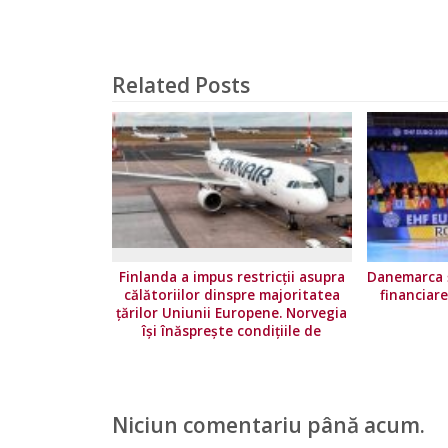
Related Posts
Finlanda a impus restricţii asupra
Danemarca ș
călătoriilor dinspre majoritatea
financiar
ţărilor Uniunii Europene. Norvegia
își înăsprește condițiile de
călătorie
Niciun comentariu până acum.