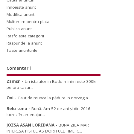
Cauta anunturi
Innoieste anunt
Modifica anunt
Multumim pentru plata
Publica anunt
Rasfoieste categorii
Raspunde la anunt
Toate anunturile
Comentarii
Zzmsn
-
Un istalator in Bodo minim este 300kr
pe ora cazar...
Ovi
-
Caut de munca la pădure in norvegia...
Relu tonu
-
Bună. Am 52 de ani și din 2016
lucrez în amenajari...
JOZSA ASAN LOREDANA
-
BUNA ZIUA MAR
INTERESA PISTUL AS DORI FULL TIME. C...