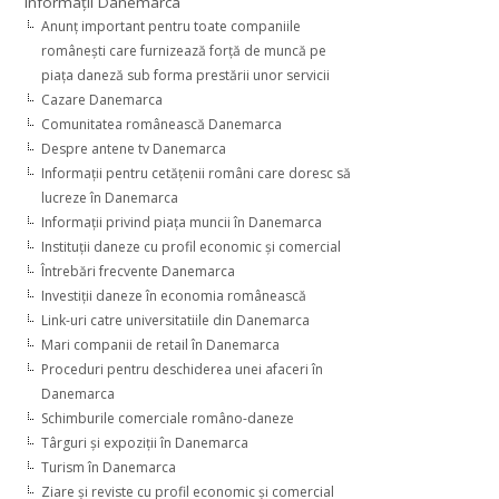
Informaţii Danemarca
Anunţ important pentru toate companiile
româneşti care furnizează forţă de muncă pe
piaţa daneză sub forma prestării unor servicii
Cazare Danemarca
Comunitatea românească Danemarca
Despre antene tv Danemarca
Informaţii pentru cetăţenii români care doresc să
lucreze în Danemarca
Informaţii privind piaţa muncii în Danemarca
Instituţii daneze cu profil economic şi comercial
Întrebări frecvente Danemarca
Investiţii daneze în economia românească
Link-uri catre universitatiile din Danemarca
Mari companii de retail în Danemarca
Proceduri pentru deschiderea unei afaceri în
Danemarca
Schimburile comerciale româno-daneze
Târguri şi expoziţii în Danemarca
Turism în Danemarca
Ziare şi reviste cu profil economic şi comercial