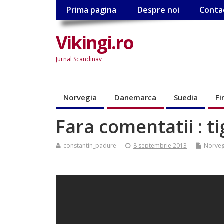
Prima pagina
Despre noi
Conta
Vikingi.ro
Jurnal Scandinav
Norvegia
Danemarca
Suedia
Fi
Fara comentatii : t
constantin_padure
8 septembrie 2013
Norveg