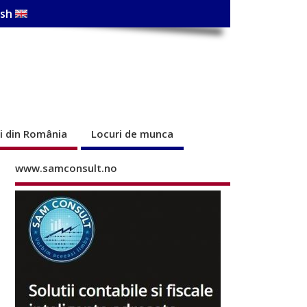
ish
ri din România
Locuri de munca
www.samconsult.no