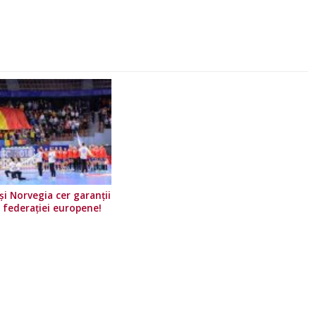
i Norvegia cer garanții
e federației europene!