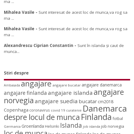
ma ...
Mihalea Vasile
-
Sunt interesat de acest loc de munca,va rog sa
ma ...
Mihalea Vasile
-
Sunt interesat de acest loc de munca,va rog sa
ma ...
Alexandrescu Ciprian Constantin
-
Sunt în islanda și caut de
munca...
Stiri despre
angajare
angajare danemarca
angajare bucatar
Ambasada
angajare
angajare islanda
angajare finlanda
norvegia
angajare suedia
bucatar
cm2018
Danemarca
Copenhaga
coronavirus
covid 19
curatenie
Finlanda
despre locul de munca
fotbal
Islanda
Groenlanda
job norvegia
Helsinki
Germania
job islanda
loc de munca