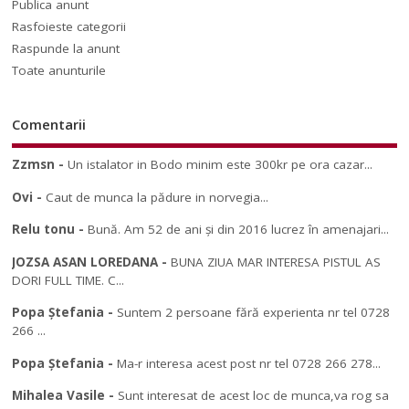
Publica anunt
Rasfoieste categorii
Raspunde la anunt
Toate anunturile
Comentarii
Zzmsn
-
Un istalator in Bodo minim este 300kr pe ora cazar...
Ovi
-
Caut de munca la pădure in norvegia...
Relu tonu
-
Bună. Am 52 de ani și din 2016 lucrez în amenajari...
JOZSA ASAN LOREDANA
-
BUNA ZIUA MAR INTERESA PISTUL AS
DORI FULL TIME. C...
Popa Ștefania
-
Suntem 2 persoane fără experienta nr tel 0728
266 ...
Popa Ștefania
-
Ma-r interesa acest post nr tel 0728 266 278...
Mihalea Vasile
-
Sunt interesat de acest loc de munca,va rog sa