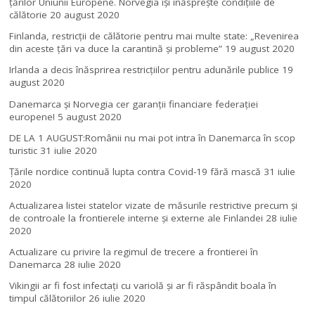
ţărilor Uniunii Europene. Norvegia își înăsprește condițiile de
călătorie
20 august 2020
Finlanda, restricţii de călătorie pentru mai multe state: „Revenirea
din aceste ţări va duce la carantină şi probleme”
19 august 2020
Irlanda a decis înăsprirea restricțiilor pentru adunările publice
19
august 2020
Danemarca și Norvegia cer garanții financiare federației
europene!
5 august 2020
DE LA 1 AUGUST:Românii nu mai pot intra în Danemarca în scop
turistic
31 iulie 2020
Țările nordice continuă lupta contra Covid-19 fără mască
31 iulie
2020
Actualizarea listei statelor vizate de măsurile restrictive precum și
de controale la frontierele interne și externe ale Finlandei
28 iulie
2020
Actualizare cu privire la regimul de trecere a frontierei în
Danemarca
28 iulie 2020
Vikingii ar fi fost infectaţi cu variolă şi ar fi răspândit boala în
timpul călătoriilor
26 iulie 2020