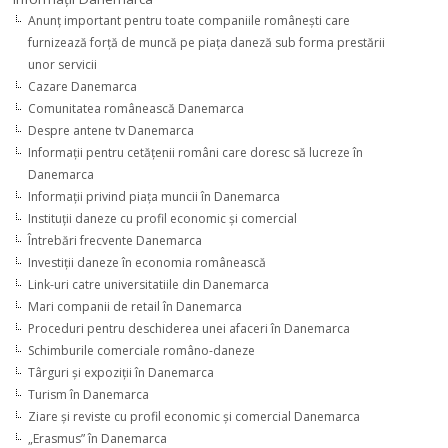
Anunţ important pentru toate companiile româneşti care
furnizează forţă de muncă pe piaţa daneză sub forma prestării
unor servicii
Cazare Danemarca
Comunitatea românească Danemarca
Despre antene tv Danemarca
Informaţii pentru cetăţenii români care doresc să lucreze în
Danemarca
Informaţii privind piaţa muncii în Danemarca
Instituţii daneze cu profil economic şi comercial
Întrebări frecvente Danemarca
Investiţii daneze în economia românească
Link-uri catre universitatiile din Danemarca
Mari companii de retail în Danemarca
Proceduri pentru deschiderea unei afaceri în Danemarca
Schimburile comerciale româno-daneze
Târguri şi expoziţii în Danemarca
Turism în Danemarca
Ziare şi reviste cu profil economic şi comercial Danemarca
„Erasmus” în Danemarca