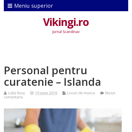
Meniu superior
Vikingi.ro
Jurnal Scandinav
Personal pentru
curatenie – Islanda
Lidia Rusu
10 iunie 2016
Locuri de munca
Niciun
comentariu