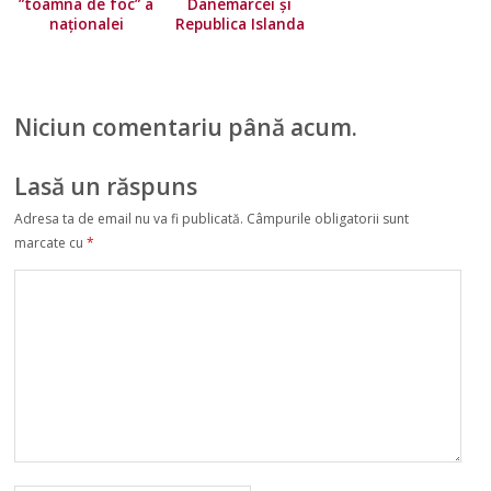
”toamna de foc” a
Danemarcei și
naționalei
Republica Islanda
României!
pentru alegerea
Avantajul
membrilor din
”tricolorilor” în
România în
decisivul cu
Parlamentul
Niciun comentariu până acum.
Islanda
European (26 mai
2019)
Lasă un răspuns
Adresa ta de email nu va fi publicată.
Câmpurile obligatorii sunt
marcate cu
*