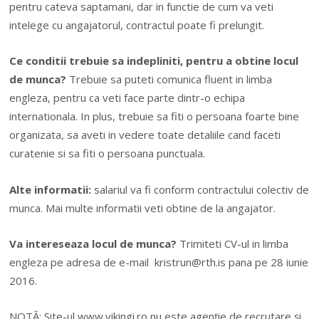
pentru cateva saptamani, dar in functie de cum va veti
intelege cu angajatorul, contractul poate fi prelungit.
Ce conditii trebuie sa indepliniti, pentru a obtine locul
de munca?
Trebuie sa puteti comunica fluent in limba
engleza, pentru ca veti face parte dintr-o echipa
internationala. In plus, trebuie sa fiti o persoana foarte bine
organizata, sa aveti in vedere toate detaliile cand faceti
curatenie si sa fiti o persoana punctuala.
Alte informatii:
salariul va fi conform contractului colectiv de
munca. Mai multe informatii veti obtine de la angajator.
Va intereseaza locul de munca?
Trimiteti CV-ul in limba
engleza pe adresa de e-mail
kristrun@rth.is
pana pe 28 iunie
2016.
NOTĂ: Site-ul www.vikingi.ro nu este agenție de recrutare și