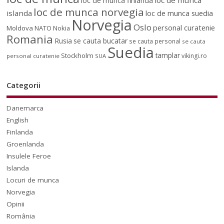
loc de munca
loc de munca finlanda
loc de munca norvegia
islanda
loc de munca suedia
Norvegia
Oslo
personal curatenie
Moldova
NATO
Nokia
Romania
Rusia
se cauta bucatar
se cauta personal
se cauta
Suedia
tamplar
Stockholm
vikingi.ro
personal curatenie
SUA
Categorii
Danemarca
English
Finlanda
Groenlanda
Insulele Feroe
Islanda
Locuri de munca
Norvegia
Opinii
România