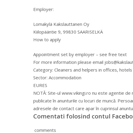
Employer:
Lomakylä Kakslauttanen Oy
Kiilopääntie 9, 99830 SAARISELKÄ
How to apply
Appointment set by employer – see free text
For more information please email
jobs@kakslaut
Category:
Cleaners and helpers in offices, hotel
Sector:
Accommodation
EURES
NOTĂ: Site-ul www.vikingi.ro nu este agentie de 
publicate în anunturile cu locuri de muncă. Persoa
adresele de contact care apar în cuprinsul anuntul
Comentati folosind contul Faceb
comments