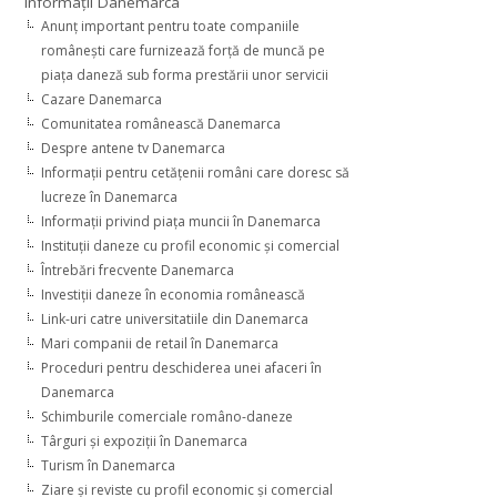
Informaţii Danemarca
Anunţ important pentru toate companiile
româneşti care furnizează forţă de muncă pe
piaţa daneză sub forma prestării unor servicii
Cazare Danemarca
Comunitatea românească Danemarca
Despre antene tv Danemarca
Informaţii pentru cetăţenii români care doresc să
lucreze în Danemarca
Informaţii privind piaţa muncii în Danemarca
Instituţii daneze cu profil economic şi comercial
Întrebări frecvente Danemarca
Investiţii daneze în economia românească
Link-uri catre universitatiile din Danemarca
Mari companii de retail în Danemarca
Proceduri pentru deschiderea unei afaceri în
Danemarca
Schimburile comerciale româno-daneze
Târguri şi expoziţii în Danemarca
Turism în Danemarca
Ziare şi reviste cu profil economic şi comercial