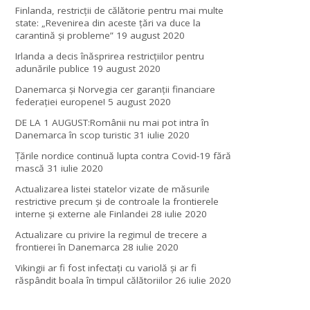
Finlanda, restricţii de călătorie pentru mai multe
state: „Revenirea din aceste ţări va duce la
carantină şi probleme”
19 august 2020
Irlanda a decis înăsprirea restricțiilor pentru
adunările publice
19 august 2020
Danemarca și Norvegia cer garanții financiare
federației europene!
5 august 2020
DE LA 1 AUGUST:Românii nu mai pot intra în
Danemarca în scop turistic
31 iulie 2020
Țările nordice continuă lupta contra Covid-19 fără
mască
31 iulie 2020
Actualizarea listei statelor vizate de măsurile
restrictive precum și de controale la frontierele
interne și externe ale Finlandei
28 iulie 2020
Actualizare cu privire la regimul de trecere a
frontierei în Danemarca
28 iulie 2020
Vikingii ar fi fost infectaţi cu variolă şi ar fi
răspândit boala în timpul călătoriilor
26 iulie 2020