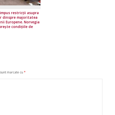
impus restricţii asupra
or dinspre majoritatea
unii Europene. Norvegia
prește condițiile de
călătorie
 sunt marcate cu
*