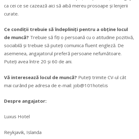
ca cei ce se cazează aici să aibă mereu prosoape și lenjerii
curate.
Ce condiții trebuie să îndepliniți pentru a obține locul
de muncă?
Trebuie să fiți o persoană cu o atitudine pozitivă,
sociabilă și trebuie să puteți comunica fluent engleză. De
asemenea, angajatorul preferă persoane nefumătoare.
Puteți avea între 20 și 60 de ani.
Vă interesează locul de muncă?
Puteți trimite CV-ul cât
mai curând pe adresa de e-mail:
job@101hotel.is
Despre angajator:
Luxus Hotel
Reykjavik, Islanda