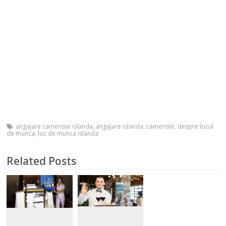
angajare cameriste islanda
,
angajare islanda
,
cameriste
,
despre locul
de munca
,
loc de munca islanda
Related Posts