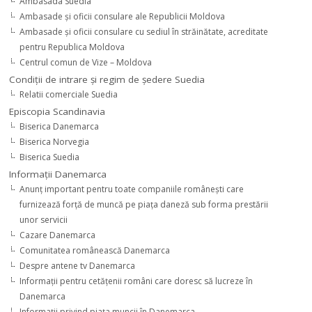
Ambasada Suedia
Ambasade şi oficii consulare ale Republicii Moldova
Ambasade şi oficii consulare cu sediul în străinătate, acreditate
pentru Republica Moldova
Centrul comun de Vize – Moldova
Condiţii de intrare şi regim de şedere Suedia
Relatii comerciale Suedia
Episcopia Scandinavia
Biserica Danemarca
Biserica Norvegia
Biserica Suedia
Informaţii Danemarca
Anunţ important pentru toate companiile româneşti care
furnizează forţă de muncă pe piaţa daneză sub forma prestării
unor servicii
Cazare Danemarca
Comunitatea românească Danemarca
Despre antene tv Danemarca
Informaţii pentru cetăţenii români care doresc să lucreze în
Danemarca
Informaţii privind piaţa muncii în Danemarca