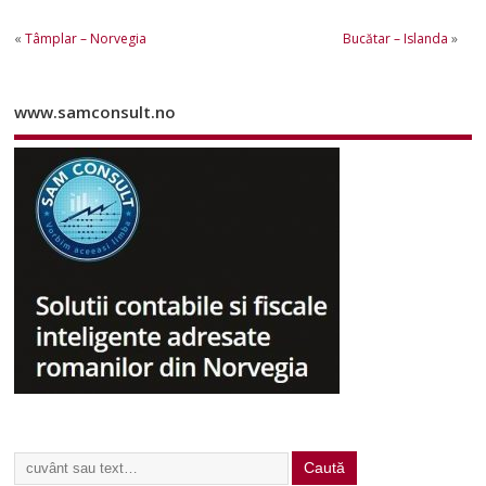
«
Tâmplar – Norvegia
Bucătar – Islanda
»
www.samconsult.no