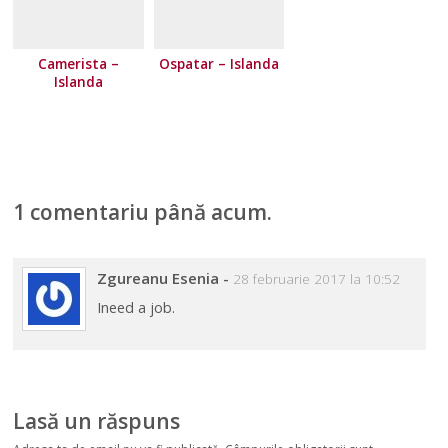
Camerista –
Ospatar – Islanda
Islanda
1 comentariu până acum.
Zgureanu Esenia
-
28 februarie 2017 la 10:52
Ineed a job.
Lasă un răspuns