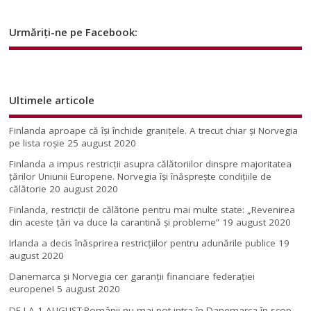
Urmăriți-ne pe Facebook:
Ultimele articole
Finlanda aproape că își închide granițele. A trecut chiar și Norvegia
pe lista roșie
25 august 2020
Finlanda a impus restricţii asupra călătoriilor dinspre majoritatea
ţărilor Uniunii Europene. Norvegia își înăsprește condițiile de
călătorie
20 august 2020
Finlanda, restricţii de călătorie pentru mai multe state: „Revenirea
din aceste ţări va duce la carantină şi probleme”
19 august 2020
Irlanda a decis înăsprirea restricțiilor pentru adunările publice
19
august 2020
Danemarca și Norvegia cer garanții financiare federației
europene!
5 august 2020
DE LA 1 AUGUST:Românii nu mai pot intra în Danemarca în scop