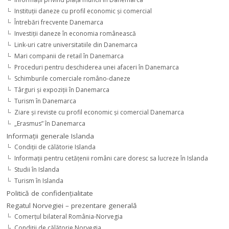
Instituţii daneze cu profil economic şi comercial
Întrebări frecvente Danemarca
Investiţii daneze în economia românească
Link-uri catre universitatiile din Danemarca
Mari companii de retail în Danemarca
Proceduri pentru deschiderea unei afaceri în Danemarca
Schimburile comerciale româno-daneze
Târguri şi expoziţii în Danemarca
Turism în Danemarca
Ziare şi reviste cu profil economic şi comercial Danemarca
„Erasmus” în Danemarca
Informaţii generale Islanda
Condiţii de călătorie Islanda
Informaţii pentru cetăţenii români care doresc sa lucreze în Islanda
Studii în Islanda
Turism în Islanda
Politică de confidențialitate
Regatul Norvegiei – prezentare generală
Comerţul bilateral România-Norvegia
Condiții de călătorie Norvegia