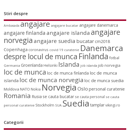
Stiri despre
angajare
angajare danemarca
angajare bucatar
Ambasada
angajare
angajare islanda
angajare finlanda
norvegia
angajare suedia
bucatar
cm2018
Danemarca
Copenhaga
coronavirus
covid 19
curatenie
Finlanda
despre locul de munca
fotbal
Islanda
Groenlanda
job norvegia
Helsinki
Germania
job islanda
loc de munca
loc de munca
loc de munca finlanda
loc de munca norvegia
islanda
loc de munca suedia
Norvegia
Oslo
personal curatenie
Moldova
NATO
Nokia
Romania
Rusia
se cauta bucatar
se cauta personal
se cauta
Suedia
tamplar
Stockholm
vikingi.ro
personal curatenie
SUA
Categorii