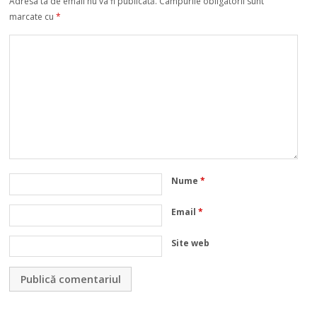
Adresa ta de email nu va fi publicată.
Câmpurile obligatorii sunt
marcate cu
*
Nume
*
Email
*
Site web