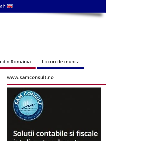
ish
ri din România
Locuri de munca
www.samconsult.no