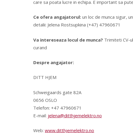
care sa poata lucre in echipa. E important sa pute
Ce ofera angajatorul:
un loc de munca sigur, un 
detalii: Jelena Rostsupkina (+47) 47960671
Va intereseaza locul de munca?
Trimiteti CV-u
curand
Despre angajator:
DITT HJEM
Schweigaards gate 82A
0656 OSLO
Telefon: +47 47960671
E-mail:
jelena@ditthjemelektro.no
Web:
www.ditthjemelektro.no