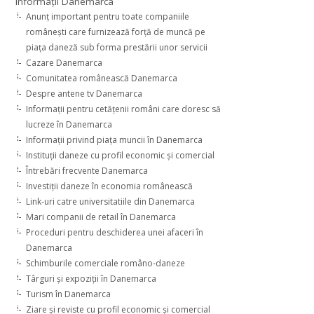
Informaţii Danemarca
Anunţ important pentru toate companiile
româneşti care furnizează forţă de muncă pe
piaţa daneză sub forma prestării unor servicii
Cazare Danemarca
Comunitatea românească Danemarca
Despre antene tv Danemarca
Informaţii pentru cetăţenii români care doresc să
lucreze în Danemarca
Informaţii privind piaţa muncii în Danemarca
Instituţii daneze cu profil economic şi comercial
Întrebări frecvente Danemarca
Investiţii daneze în economia românească
Link-uri catre universitatiile din Danemarca
Mari companii de retail în Danemarca
Proceduri pentru deschiderea unei afaceri în
Danemarca
Schimburile comerciale româno-daneze
Târguri şi expoziţii în Danemarca
Turism în Danemarca
Ziare şi reviste cu profil economic şi comercial