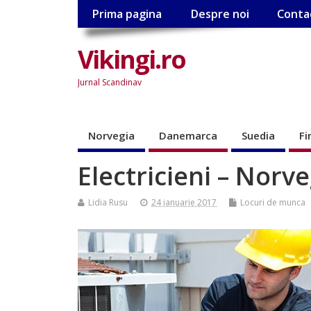
Prima pagina
Despre noi
Conta
Vikingi.ro
Jurnal Scandinav
Norvegia
Danemarca
Suedia
Fi
Electricieni – Norve
Lidia Rusu
24 ianuarie 2017
Locuri de munca