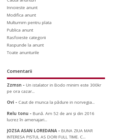
Cauta anunturi
Innoieste anunt
Modifica anunt
Multumim pentru plata
Publica anunt
Rasfoieste categorii
Raspunde la anunt
Toate anunturile
Comentarii
Zzmsn
-
Un istalator in Bodo minim este 300kr
pe ora cazar...
Ovi
-
Caut de munca la pădure in norvegia...
Relu tonu
-
Bună. Am 52 de ani și din 2016
lucrez în amenajari...
JOZSA ASAN LOREDANA
-
BUNA ZIUA MAR
INTERESA PISTUL AS DORI FULL TIME. C...