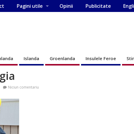
ct
Pagini utile
Opinii
Publicitate
Engl
nlanda
Islanda
Groenlanda
Insulele Feroe
Sti
gia
Niciun comentariu