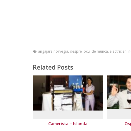
angajare norvegia
,
despre locul de munca
,
electricieni 
Related Posts
Camerista – Islanda
Osp