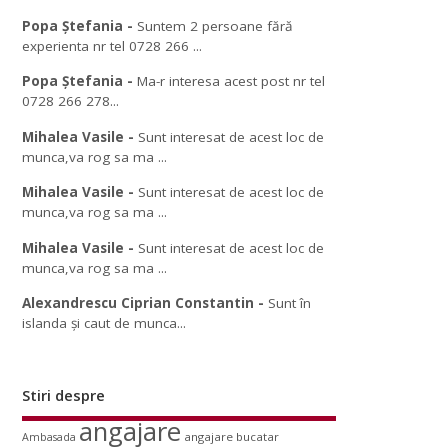
Popa Ștefania
-
Suntem 2 persoane fără
experienta nr tel 0728 266 ...
Popa Ștefania
-
Ma-r interesa acest post nr tel
0728 266 278...
Mihalea Vasile
-
Sunt interesat de acest loc de
munca,va rog sa ma ...
Mihalea Vasile
-
Sunt interesat de acest loc de
munca,va rog sa ma ...
Mihalea Vasile
-
Sunt interesat de acest loc de
munca,va rog sa ma ...
Alexandrescu Ciprian Constantin
-
Sunt în
islanda și caut de munca...
Stiri despre
angajare
angajare bucatar
Ambasada