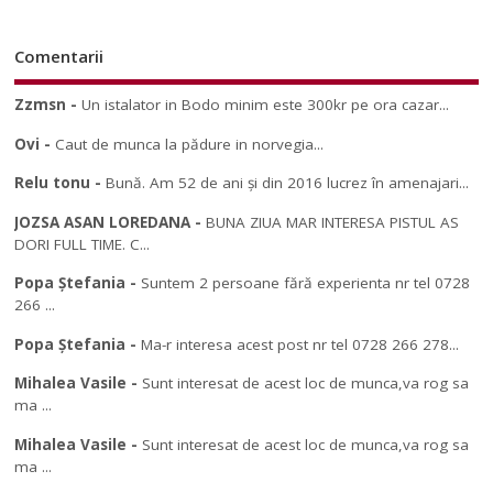
Comentarii
Zzmsn
-
Un istalator in Bodo minim este 300kr pe ora cazar...
Ovi
-
Caut de munca la pădure in norvegia...
Relu tonu
-
Bună. Am 52 de ani și din 2016 lucrez în amenajari...
JOZSA ASAN LOREDANA
-
BUNA ZIUA MAR INTERESA PISTUL AS
DORI FULL TIME. C...
Popa Ștefania
-
Suntem 2 persoane fără experienta nr tel 0728
266 ...
Popa Ștefania
-
Ma-r interesa acest post nr tel 0728 266 278...
Mihalea Vasile
-
Sunt interesat de acest loc de munca,va rog sa
ma ...
Mihalea Vasile
-
Sunt interesat de acest loc de munca,va rog sa
ma ...