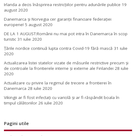
Irlanda a decis înăsprirea restricțiilor pentru adunările publice
19
august 2020
Danemarca și Norvegia cer garanții financiare federației
europene!
5 august 2020
DE LA 1 AUGUST:Românii nu mai pot intra în Danemarca în scop
turistic
31 iulie 2020
Țările nordice continuă lupta contra Covid-19 fără mască
31 iulie
2020
Actualizarea listei statelor vizate de măsurile restrictive precum și
de controale la frontierele interne și externe ale Finlandei
28 iulie
2020
Actualizare cu privire la regimul de trecere a frontierei în
Danemarca
28 iulie 2020
Vikingii ar fi fost infectaţi cu variolă şi ar fi răspândit boala în
timpul călătoriilor
26 iulie 2020
Pagini utile