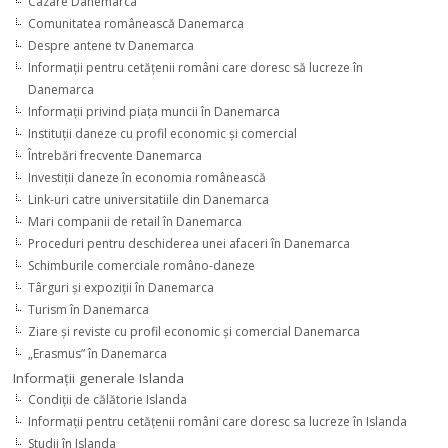
Cazare Danemarca
Comunitatea românească Danemarca
Despre antene tv Danemarca
Informaţii pentru cetăţenii români care doresc să lucreze în
Danemarca
Informaţii privind piaţa muncii în Danemarca
Instituţii daneze cu profil economic şi comercial
Întrebări frecvente Danemarca
Investiţii daneze în economia românească
Link-uri catre universitatiile din Danemarca
Mari companii de retail în Danemarca
Proceduri pentru deschiderea unei afaceri în Danemarca
Schimburile comerciale româno-daneze
Târguri şi expoziţii în Danemarca
Turism în Danemarca
Ziare şi reviste cu profil economic şi comercial Danemarca
„Erasmus” în Danemarca
Informaţii generale Islanda
Condiţii de călătorie Islanda
Informaţii pentru cetăţenii români care doresc sa lucreze în Islanda
Studii în Islanda