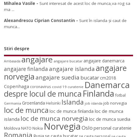
Mihalea Vasile
-
Sunt interesat de acest loc de munca,va rog sa
ma ...
Alexandrescu Ciprian Constantin
-
Sunt în islanda și caut de
munca...
Stiri despre
angajare
angajare danemarca
angajare bucatar
Ambasada
angajare
angajare islanda
angajare finlanda
norvegia
angajare suedia
bucatar
cm2018
Danemarca
Copenhaga
coronavirus
covid 19
curatenie
Finlanda
despre locul de munca
fotbal
Islanda
Groenlanda
job norvegia
Helsinki
Germania
job islanda
loc de munca
loc de munca
loc de munca finlanda
loc de munca norvegia
islanda
loc de munca suedia
Norvegia
Oslo
personal curatenie
Moldova
NATO
Nokia
Romania
Rusia
se cauta bucatar
se cauta personal
se cauta