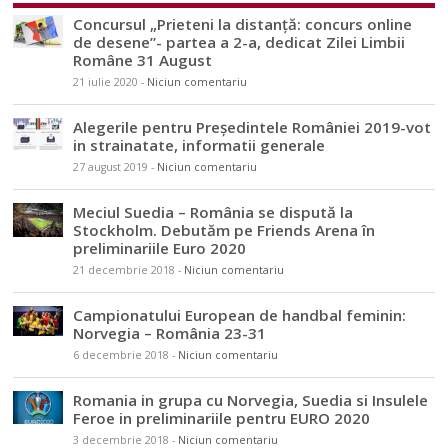
Concursul „Prieteni la distanță: concurs online
de desene”- partea a 2-a, dedicat Zilei Limbii
Române 31 August
21 iulie 2020
-
Niciun comentariu
Alegerile pentru Președintele României 2019-vot
in strainatate, informatii generale
27 august 2019
-
Niciun comentariu
Meciul Suedia – România se dispută la
Stockholm. Debutăm pe Friends Arena în
preliminariile Euro 2020
21 decembrie 2018
-
Niciun comentariu
Campionatului European de handbal feminin:
Norvegia – România 23-31
6 decembrie 2018
-
Niciun comentariu
Romania in grupa cu Norvegia, Suedia si Insulele
Feroe in preliminariile pentru EURO 2020
3 decembrie 2018
-
Niciun comentariu