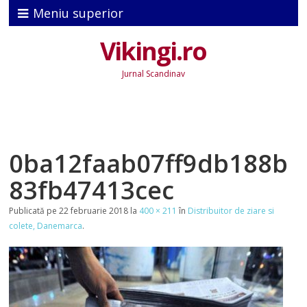
Meniu superior
Vikingi.ro
Jurnal Scandinav
0ba12faab07ff9db188b
83fb47413cec
Publicată
pe
22 februarie 2018
la
400 × 211
în
Distribuitor de ziare si
colete, Danemarca
.