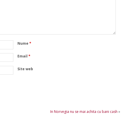
Nume
*
Email
*
Site web
In Norvegia nu se mai achita cu bani cash
»