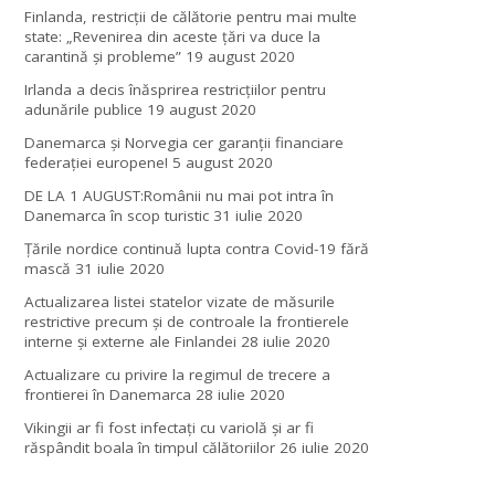
Finlanda, restricţii de călătorie pentru mai multe
state: „Revenirea din aceste ţări va duce la
carantină şi probleme”
19 august 2020
Irlanda a decis înăsprirea restricțiilor pentru
adunările publice
19 august 2020
Danemarca și Norvegia cer garanții financiare
federației europene!
5 august 2020
DE LA 1 AUGUST:Românii nu mai pot intra în
Danemarca în scop turistic
31 iulie 2020
Țările nordice continuă lupta contra Covid-19 fără
mască
31 iulie 2020
Actualizarea listei statelor vizate de măsurile
restrictive precum și de controale la frontierele
interne și externe ale Finlandei
28 iulie 2020
Actualizare cu privire la regimul de trecere a
frontierei în Danemarca
28 iulie 2020
Vikingii ar fi fost infectaţi cu variolă şi ar fi
răspândit boala în timpul călătoriilor
26 iulie 2020