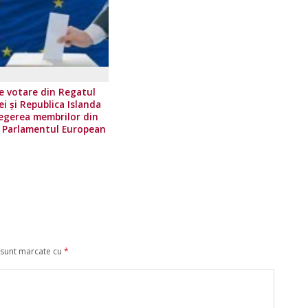
de votare din Regatul
 și Republica Islanda
egerea membrilor din
 Parlamentul European
(26 mai 2019)
 sunt marcate cu
*