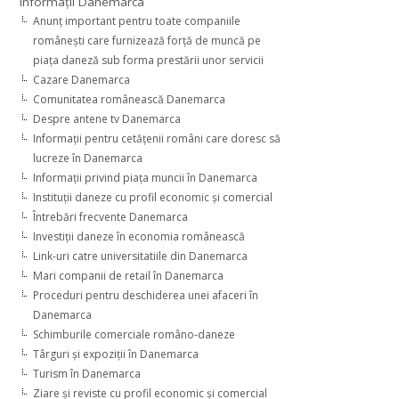
Informaţii Danemarca
Anunţ important pentru toate companiile
româneşti care furnizează forţă de muncă pe
piaţa daneză sub forma prestării unor servicii
Cazare Danemarca
Comunitatea românească Danemarca
Despre antene tv Danemarca
Informaţii pentru cetăţenii români care doresc să
lucreze în Danemarca
Informaţii privind piaţa muncii în Danemarca
Instituţii daneze cu profil economic şi comercial
Întrebări frecvente Danemarca
Investiţii daneze în economia românească
Link-uri catre universitatiile din Danemarca
Mari companii de retail în Danemarca
Proceduri pentru deschiderea unei afaceri în
Danemarca
Schimburile comerciale româno-daneze
Târguri şi expoziţii în Danemarca
Turism în Danemarca
Ziare şi reviste cu profil economic şi comercial