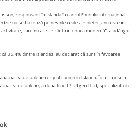
sson, responsabil în Islanda în cadrul Fondului internaţional
izie nu se bazează pe nevoile reale ale pieţei şi nu este în
ă activitate, care nu are ce căuta în epoca modernă”, a adăugat
 că 35,4% dintre islandezi au declarat că sunt în favoarea
vânătoarea de balene rorqual comun în Islanda. În mica insulă
nătoarea de balene, a doua fiind IP-Utgerd Ltd, specializată în
ook