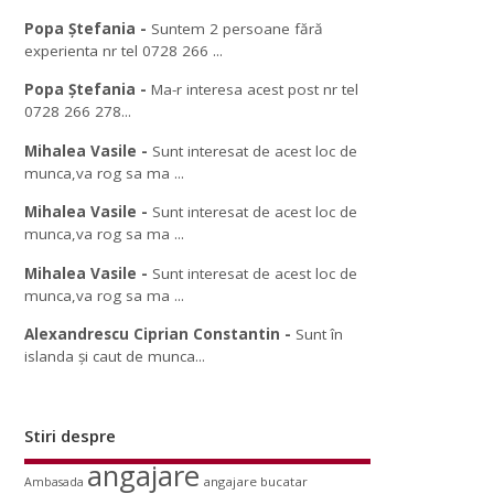
Popa Ștefania
-
Suntem 2 persoane fără
experienta nr tel 0728 266 ...
Popa Ștefania
-
Ma-r interesa acest post nr tel
0728 266 278...
Mihalea Vasile
-
Sunt interesat de acest loc de
munca,va rog sa ma ...
Mihalea Vasile
-
Sunt interesat de acest loc de
munca,va rog sa ma ...
Mihalea Vasile
-
Sunt interesat de acest loc de
munca,va rog sa ma ...
Alexandrescu Ciprian Constantin
-
Sunt în
islanda și caut de munca...
Stiri despre
angajare
angajare bucatar
Ambasada