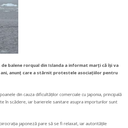
de balene rorqual din Islanda a informat marţi că îşi va
 ani, anunţ care a stârnit protestele asociaţiilor pentru
oanele din cauza dificultăţilor comerciale cu Japonia, principală
 în scădere, iar barierele sanitare asupra importurilor sunt
ocraţia japoneză pare să se fi relaxat, iar autorităţile