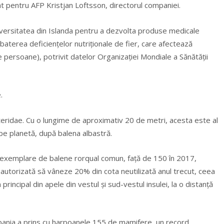
t pentru AFP Kristjan Loftsson, directorul companiei.
niversitatea din Islanda pentru a dezvolta produse medicale
aterea deficienţelor nutriţionale de fier, care afectează
 persoane), potrivit datelor Organizaţiei Mondiale a Sănătăţii
.
teridae. Cu o lungime de aproximativ 20 de metri, acesta este al
pe planetă, după balena albastră.
 exemplare de balene rorqual comun, faţă de 150 în 2017,
 autorizată să vâneze 20% din cota neutilizată anul trecut, ceea
rincipal din apele din vestul şi sud-vestul insulei, la o distanţă
compania a prins cu harpoanele 155 de mamifere, un record.