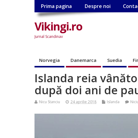
Prima pagina
Despre noi
Conta
Vikingi.ro
Jurnal Scandinav
Norvegia
Danemarca
Suedia
Fi
Islanda reia vânăt
după doi ani de pa
Nicu Stanciu
24 aprilie 2018
Islanda
Nici