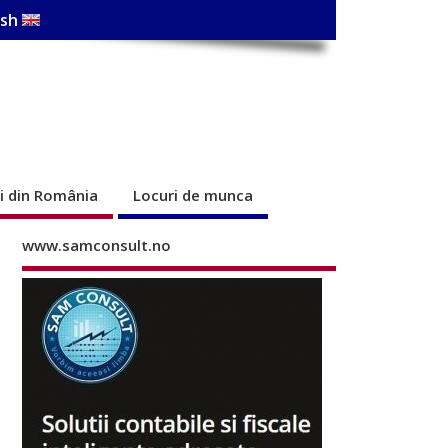
ish
ri din România
Locuri de munca
www.samconsult.no