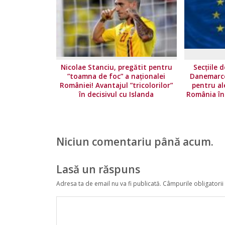
Nicolae Stanciu, pregătit pentru
Secțiile 
”toamna de foc” a naționalei
Danemarcei
României! Avantajul ”tricolorilor”
pentru al
în decisivul cu Islanda
România în
Niciun comentariu până acum.
Lasă un răspuns
Adresa ta de email nu va fi publicată.
Câmpurile obligatorii