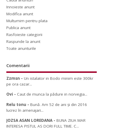
Cauta anunturi
Innoieste anunt
Modifica anunt
Multumim pentru plata
Publica anunt
Rasfoieste categorii
Raspunde la anunt
Toate anunturile
Comentarii
Zzmsn
-
Un istalator in Bodo minim este 300kr
pe ora cazar...
Ovi
-
Caut de munca la pădure in norvegia...
Relu tonu
-
Bună. Am 52 de ani și din 2016
lucrez în amenajari...
JOZSA ASAN LOREDANA
-
BUNA ZIUA MAR
INTERESA PISTUL AS DORI FULL TIME. C...