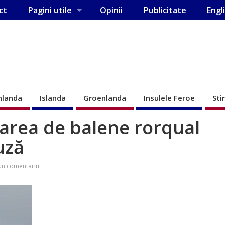
ct
Pagini utile
Opinii
Publicitate
Engl
nlanda
Islanda
Groenlanda
Insulele Feroe
Sti
oarea de balene rorqual
uză
un comentariu