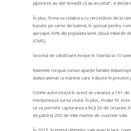
japoneze au dat dovadă că au ascultat”, a declara
În plus, firma va colabora cu cercetători de la U
bazate pe carne de balenă, în special pentru comb
aproape 30% din populaţia lumii (două miliarde de
(OMS).
Sezonul de vânătoare începe în Islanda la 10 iunie
Balenele rorqual comun aparţin familiei Balaenop
doilea animal ca mărime care trăieşte în prezent 
Cotele autorizează în acest an vânarea a 161 de
menţionează sursa citată. În plus, Hvalur hf. este
ce va permite capturarea a încă 30 de cetacee, în p
de până la 200 de mile marine de coastele sale.
În 2015, în timpul ultimelor sale ieşiri în larg, 