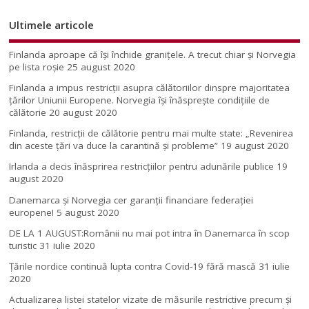
Ultimele articole
Finlanda aproape că își închide granițele. A trecut chiar și Norvegia
pe lista roșie
25 august 2020
Finlanda a impus restricţii asupra călătoriilor dinspre majoritatea
ţărilor Uniunii Europene. Norvegia își înăsprește condițiile de
călătorie
20 august 2020
Finlanda, restricţii de călătorie pentru mai multe state: „Revenirea
din aceste ţări va duce la carantină şi probleme”
19 august 2020
Irlanda a decis înăsprirea restricțiilor pentru adunările publice
19
august 2020
Danemarca și Norvegia cer garanții financiare federației
europene!
5 august 2020
DE LA 1 AUGUST:Românii nu mai pot intra în Danemarca în scop
turistic
31 iulie 2020
Țările nordice continuă lupta contra Covid-19 fără mască
31 iulie
2020
Actualizarea listei statelor vizate de măsurile restrictive precum și