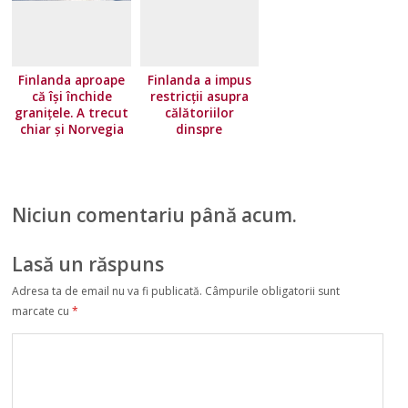
Finlanda aproape
Finlanda a impus
că își închide
restricţii asupra
granițele. A trecut
călătoriilor
chiar și Norvegia
dinspre
pe lista roșie
majoritatea ţărilor
Uniunii Europene.
Norvegia își
înăsprește
Niciun comentariu până acum.
condițiile de
călătorie
Lasă un răspuns
Adresa ta de email nu va fi publicată.
Câmpurile obligatorii sunt
marcate cu
*