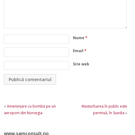
Nume
*
Email
*
Site web
«
Ameninţare cu bombă pe un
Masturbarea în public este
aeroport din Norvegia
permisă, în Suedia
»
www.samconsult.no