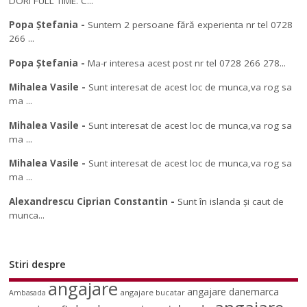
DORI FULL TIME. C...
Popa Ștefania
-
Suntem 2 persoane fără experienta nr tel 0728
266 ...
Popa Ștefania
-
Ma-r interesa acest post nr tel 0728 266 278...
Mihalea Vasile
-
Sunt interesat de acest loc de munca,va rog sa
ma ...
Mihalea Vasile
-
Sunt interesat de acest loc de munca,va rog sa
ma ...
Mihalea Vasile
-
Sunt interesat de acest loc de munca,va rog sa
ma ...
Alexandrescu Ciprian Constantin
-
Sunt în islanda și caut de
munca...
Stiri despre
angajare
angajare danemarca
angajare bucatar
Ambasada