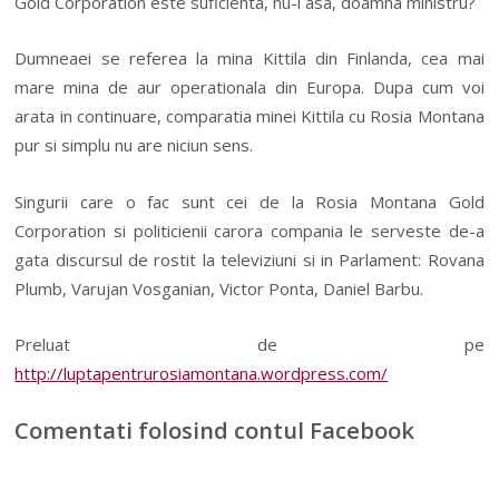
Gold Corporation este suficienta, nu-i asa, doamna ministru?
Dumneaei se re
ferea la
mina Kittila din Finlanda, cea mai
mare mina de aur operationala din Europa
. Dupa cum voi
arata in continuare, comparatia minei Kittila cu Rosia Montana
pur si simplu nu are niciun sens.
Singurii care o fac sunt cei de la Rosia Montana Gold
Corporation si politicienii carora compania le serveste de-a
gata discursul de rostit la televiziu
ni si in Parlament: Rovana
Plumb, Varujan Vosganian, Victor Ponta, Daniel Barbu.
Preluat de pe
http://luptapentrurosiamontana.wordpress.com/
Comentati folosind contul Facebook