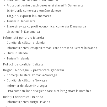
Mari companii de retail în Danemarca
Proceduri pentru deschiderea unei afaceri în Danemarca
Schimburile comerciale româno-daneze
Târguri şi expoziţii în Danemarca
Turism în Danemarca
Ziare şi reviste cu profil economic şi comercial Danemarca
„Erasmus” în Danemarca
Informaţii generale Islanda
Condiţii de călătorie Islanda
Informaţii pentru cetăţenii români care doresc sa lucreze în Islanda
Studii în Islanda
Turism în Islanda
Politică de confidențialitate
Regatul Norvegiei – prezentare generală
Comerţul bilateral România-Norvegia
Condiții de călătorie Norvegia
Indrumar de afaceri Norvegia
Lista companiilor norvegiene care sunt înregistrate în România
Relaţii Economice Finlanda
Informaţii pentru turişti Finlanda