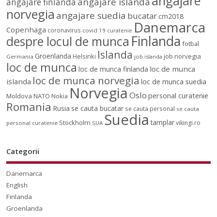
angajare
angajare islanda
angajare finlanda
norvegia
angajare suedia
bucatar
cm2018
Danemarca
Copenhaga
coronavirus
covid 19
curatenie
Finlanda
despre locul de munca
fotbal
Islanda
Groenlanda
job norvegia
Helsinki
Germania
job islanda
loc de munca
loc de munca
loc de munca finlanda
loc de munca norvegia
islanda
loc de munca suedia
Norvegia
Oslo
personal curatenie
Moldova
NATO
Nokia
Romania
Rusia
se cauta bucatar
se cauta personal
se cauta
Suedia
tamplar
Stockholm
vikingi.ro
personal curatenie
SUA
Categorii
Danemarca
English
Finlanda
Groenlanda