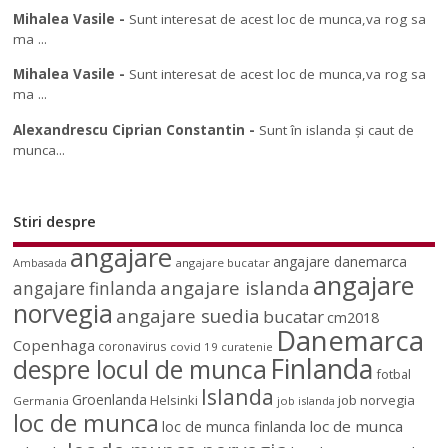
Mihalea Vasile
-
Sunt interesat de acest loc de munca,va rog sa
ma ...
Mihalea Vasile
-
Sunt interesat de acest loc de munca,va rog sa
ma ...
Alexandrescu Ciprian Constantin
-
Sunt în islanda și caut de
munca...
Stiri despre
angajare
angajare danemarca
angajare bucatar
Ambasada
angajare
angajare islanda
angajare finlanda
norvegia
angajare suedia
bucatar
cm2018
Danemarca
Copenhaga
coronavirus
covid 19
curatenie
Finlanda
despre locul de munca
fotbal
Islanda
Groenlanda
job norvegia
Helsinki
Germania
job islanda
loc de munca
loc de munca
loc de munca finlanda