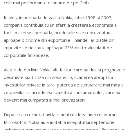
cele mai performante economii de pe Glob.
In plus, in perioada de varf a Nokia, intre 1998 si 2007,
compania contribuia cu un sfert la cresterea economica a
tarii. In aceeasi perioada, produsele sale reprezentau
aproape o cincime din exporturile Finlandei iar platile din
impozite se ridicau la aproape 23% din totalul platit de
corporatiile finlandeze.
Alaturi de declinul Nokia, alti factori care au dus la prognozele
pesimiste sunt criza din zona euro, scaderea abrupta a
investitiilor private in tara, puterea de cumparare mai mica a
cetatenilor si increderea scazuta a consumatorilor, care au
devenit mai cumpatati si mai prevazatori.
Dupa ce au cochetat ani la randul cu ideea unei colaborari,
Microsoft si Nokia au anuntat la inceputul lui septembrie
incheierea tranzactiei care va trece producatorul finlandez in