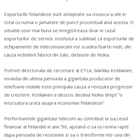
Exporturile finlandeze sunt asteptate sa creasca si ele in
total cu numai o jumatate de punct procentual anul acesta. O
situatie usor mai buna se inregistreaza doar in cazul
exporturilor de servicii. Institutul a subliniat ca exporturile de
echipamente de telecomunicatii vor scadea foarte mult, din
cauza inchiderii fabricii din Salo, detinute de Nokia.
Potrivit directorului de cercetare al ETLA, Markku Kotilainen,
evolutia din ultima perioada a gigantului producator de
telefoane mobile este principala cauza a revizuirii prognozei
de crestere. Kotilainen a descris declinul Nokia drept “o
intorsatura urata asupra economiei finlandeze”.
Performantele gigantului telecom au contribuit la succesul
financiar al Finlandei in anii ’90, ajutand-o sa isi revina rapid
dupa perioada de recesiune si sa o transforme intr-una din