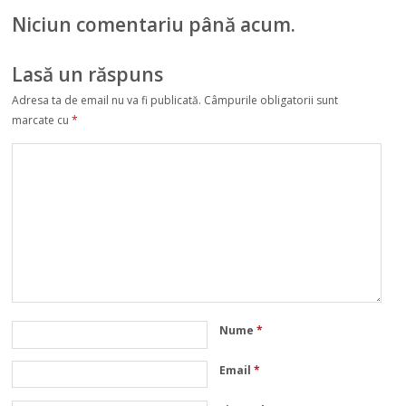
înăsprește
Niciun comentariu până acum.
condițiile de
călătorie
Lasă un răspuns
Adresa ta de email nu va fi publicată.
Câmpurile obligatorii sunt
marcate cu
*
Nume
*
Email
*