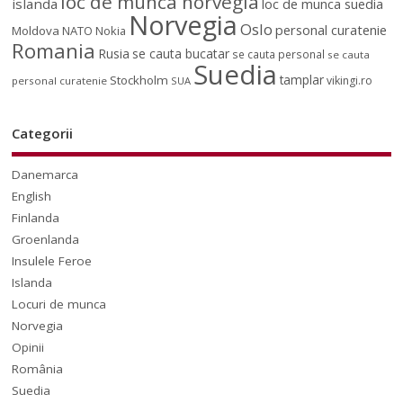
loc de munca norvegia
islanda
loc de munca suedia
Norvegia
Oslo
personal curatenie
Moldova
NATO
Nokia
Romania
Rusia
se cauta bucatar
se cauta personal
se cauta
Suedia
tamplar
Stockholm
vikingi.ro
personal curatenie
SUA
Categorii
Danemarca
English
Finlanda
Groenlanda
Insulele Feroe
Islanda
Locuri de munca
Norvegia
Opinii
România
Suedia