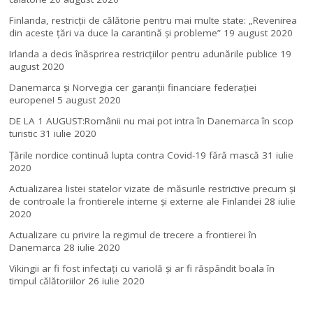
Finlanda, restricţii de călătorie pentru mai multe state: „Revenirea
din aceste ţări va duce la carantină şi probleme”
19 august 2020
Irlanda a decis înăsprirea restricțiilor pentru adunările publice
19
august 2020
Danemarca și Norvegia cer garanții financiare federației
europene!
5 august 2020
DE LA 1 AUGUST:Românii nu mai pot intra în Danemarca în scop
turistic
31 iulie 2020
Țările nordice continuă lupta contra Covid-19 fără mască
31 iulie
2020
Actualizarea listei statelor vizate de măsurile restrictive precum și
de controale la frontierele interne și externe ale Finlandei
28 iulie
2020
Actualizare cu privire la regimul de trecere a frontierei în
Danemarca
28 iulie 2020
Vikingii ar fi fost infectaţi cu variolă şi ar fi răspândit boala în
timpul călătoriilor
26 iulie 2020