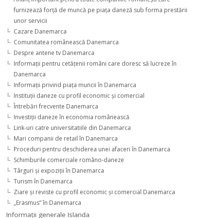
furnizează forţă de muncă pe piaţa daneză sub forma prestării
unor servicii
Cazare Danemarca
Comunitatea românească Danemarca
Despre antene tv Danemarca
Informaţii pentru cetăţenii români care doresc să lucreze în
Danemarca
Informaţii privind piaţa muncii în Danemarca
Instituţii daneze cu profil economic şi comercial
Întrebări frecvente Danemarca
Investiţii daneze în economia românească
Link-uri catre universitatiile din Danemarca
Mari companii de retail în Danemarca
Proceduri pentru deschiderea unei afaceri în Danemarca
Schimburile comerciale româno-daneze
Târguri şi expoziţii în Danemarca
Turism în Danemarca
Ziare şi reviste cu profil economic şi comercial Danemarca
„Erasmus” în Danemarca
Informaţii generale Islanda