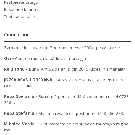
Rasfoieste categorii
Raspunde la anunt
Toate anunturile
Comentarii
Zzmsn
-
Un istalator in Bodo minim este 300kr pe ora cazar...
Ovi
-
Caut de munca la pădure in norvegia...
Relu tonu
-
Bună. Am 52 de ani și din 2016 lucrez în amenajari...
JOZSA ASAN LOREDANA
-
BUNA ZIUA MAR INTERESA PISTUL AS
DORI FULL TIME. C...
Popa Ștefania
-
Suntem 2 persoane fără experienta nr tel 0728
266 ...
Popa Ștefania
-
Ma-r interesa acest post nr tel 0728 266 278...
Mihalea Vasile
-
Sunt interesat de acest loc de munca,va rog sa
ma ...