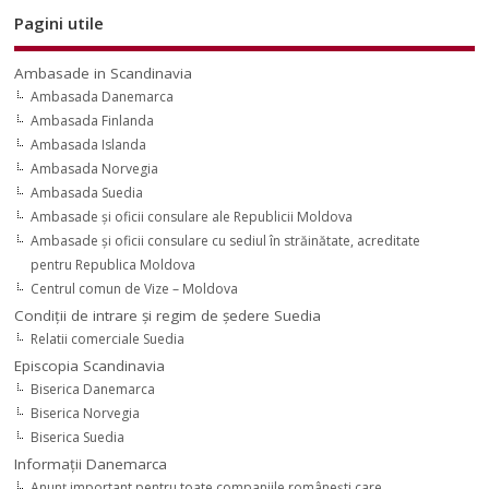
Pagini utile
Ambasade in Scandinavia
Ambasada Danemarca
Ambasada Finlanda
Ambasada Islanda
Ambasada Norvegia
Ambasada Suedia
Ambasade şi oficii consulare ale Republicii Moldova
Ambasade şi oficii consulare cu sediul în străinătate, acreditate
pentru Republica Moldova
Centrul comun de Vize – Moldova
Condiţii de intrare şi regim de şedere Suedia
Relatii comerciale Suedia
Episcopia Scandinavia
Biserica Danemarca
Biserica Norvegia
Biserica Suedia
Informaţii Danemarca
Anunţ important pentru toate companiile româneşti care