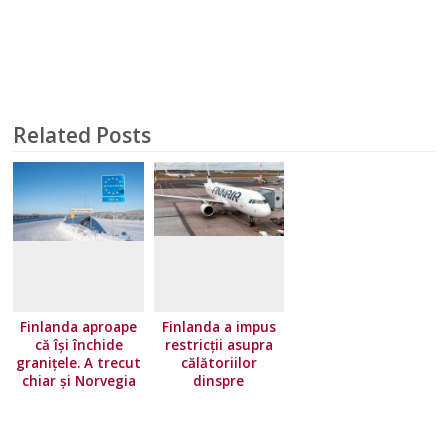
Related Posts
Finlanda aproape
Finlanda a impus
că își închide
restricţii asupra
granițele. A trecut
călătoriilor
chiar și Norvegia
dinspre
pe lista roșie
majoritatea ţărilor
Uniunii Europene.
Norvegia își