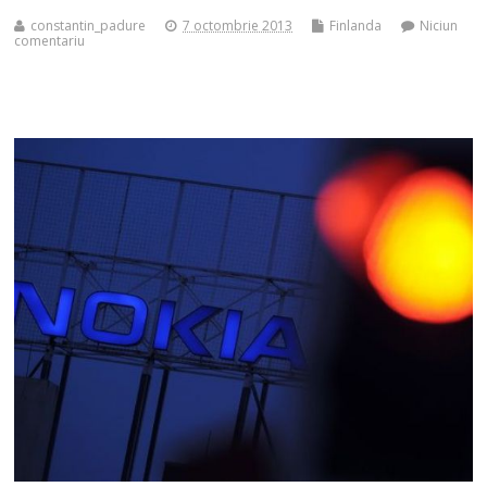
constantin_padure
7 octombrie 2013
Finlanda
Niciun
comentariu