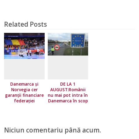
Related Posts
Danemarca și
DE LA 1
Norvegia cer
AUGUST:Românii
garanții financiare
nu mai pot intra în
federației
Danemarca în scop
europene!
turistic
Niciun comentariu până acum.