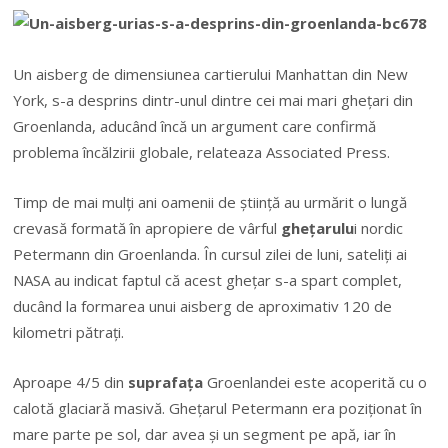
Un aisberg de dimensiunea cartierului Manhattan din New
York, s-a desprins dintr-unul dintre cei mai mari gheţari din
Groenlanda, aducând încă un argument care confirmă
problema încălzirii globale, relateaza Associated Press.
Timp de mai mulţi ani oamenii de ştiinţă au urmărit o lungă
crevasă formată în
apropiere de vârful
gheţarulu
i nordic
Petermann din Groenlanda. În cursul zilei de luni, sateliţi ai
NASA au indicat faptul că acest gheţar s-a spart complet,
ducând la formarea unui aisberg de aproximativ 120 de
kilometri pătraţi.
Aproape 4/5 din
suprafaţa
Groenlandei este acoperită cu o
calotă glaciară masivă. Gheţarul Petermann era poziţionat în
mare parte pe sol, dar avea şi un segment pe apă, iar în