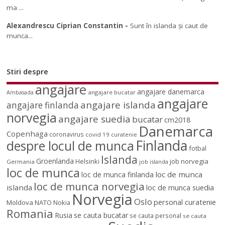
ma ...
Alexandrescu Ciprian Constantin
-
Sunt în islanda și caut de
munca...
Stiri despre
angajare
angajare danemarca
angajare bucatar
Ambasada
angajare
angajare islanda
angajare finlanda
norvegia
angajare suedia
bucatar
cm2018
Danemarca
Copenhaga
coronavirus
covid 19
curatenie
Finlanda
despre locul de munca
fotbal
Islanda
Groenlanda
job norvegia
Helsinki
Germania
job islanda
loc de munca
loc de munca
loc de munca finlanda
loc de munca norvegia
islanda
loc de munca suedia
Norvegia
Oslo
personal curatenie
Moldova
NATO
Nokia
Romania
Rusia
se cauta bucatar
se cauta personal
se cauta