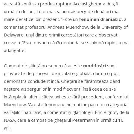
această zonă s-a produs ruptura. Acelaşi gheţar a dus, în
urmă cu doi ani, la formarea unui aisberg de două ori mai
mare decât cel din prezent. ‘Este un
fenomen dramatic
‘, a
comentat profesorul Andreas Muenchow, de la University of
Delaware, unul dintre primii cercetători care a observat
crevasa. ‘Este dovada că Groenlanda se schimbă rapid’, a mai
adăugat el.
Oamenii de ştiinţă presupun că aceste
modificări
sunt
provocate de procesul de încălzire globală, dar nu o pot
demonstra concludent încă. Gheţarii se fărâmiţează dând
naştere aisbergurilor în mod frecvent, însă ceea ce s-a
întâmplat în ultimii câţiva ani este fără precedent, conform lui
Muenchow. ‘Aceste fenomene nu mai fac parte din categoria
variaţiilor naturale’, a comentat şi glaciologul Eric Rignot, de la
NASA, care a campat pe gheţarul Petermann în urmă cu 10
ani.