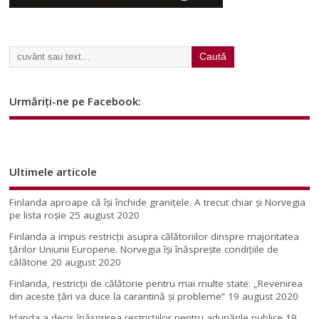
Urmăriți-ne pe Facebook:
Ultimele articole
Finlanda aproape că își închide granițele. A trecut chiar și Norvegia
pe lista roșie
25 august 2020
Finlanda a impus restricţii asupra călătoriilor dinspre majoritatea
ţărilor Uniunii Europene. Norvegia își înăsprește condițiile de
călătorie
20 august 2020
Finlanda, restricţii de călătorie pentru mai multe state: „Revenirea
din aceste ţări va duce la carantină şi probleme”
19 august 2020
Irlanda a decis înăsprirea restricțiilor pentru adunările publice
19