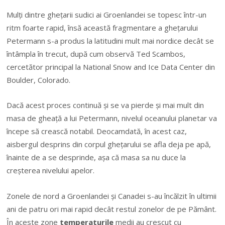
Mulţi dintre gheţarii sudici ai Groenlandei se topesc într-un
ritm foarte rapid, însă această fragmentare a gheţarului
Petermann s-a produs la latitudini mult mai nordice decât se
întâmpla în trecut, după cum observă Ted Scambos,
cercetător principal la National Snow and Ice Data Center din
Boulder, Colorado.
Dacă acest proces continuă şi se va pierde şi mai mult din
masa de gheaţă a lui Petermann, nivelul oceanului planetar va
începe să crească notabil. Deocamdată, în acest caz,
aisbergul desprins din corpul gheţarului se afla deja pe apă,
înainte de a se desprinde, aşa că masa sa nu duce la
creşterea nivelului apelor.
Zonele de nord a Groenlandei şi Canadei s-au încălzit în ultimii
ani de patru ori mai rapid decât restul zonelor de pe Pământ.
În aceste zone
temperaturile
medii au crescut cu