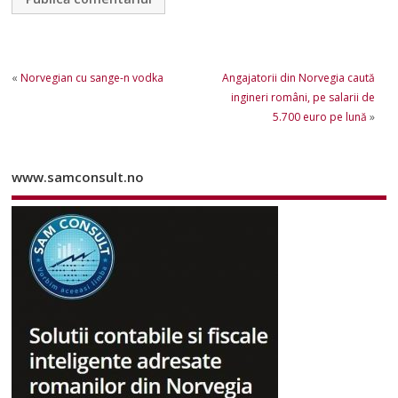
«
Norvegian cu sange-n vodka
Angajatorii din Norvegia caută
ingineri români, pe salarii de
5.700 euro pe lună
»
www.samconsult.no