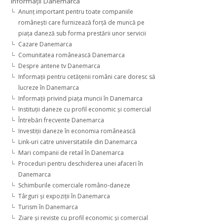
Informaţii Danemarca
Anunţ important pentru toate companiile
româneşti care furnizează forţă de muncă pe
piaţa daneză sub forma prestării unor servicii
Cazare Danemarca
Comunitatea românească Danemarca
Despre antene tv Danemarca
Informaţii pentru cetăţenii români care doresc să
lucreze în Danemarca
Informaţii privind piaţa muncii în Danemarca
Instituţii daneze cu profil economic şi comercial
Întrebări frecvente Danemarca
Investiţii daneze în economia românească
Link-uri catre universitatiile din Danemarca
Mari companii de retail în Danemarca
Proceduri pentru deschiderea unei afaceri în
Danemarca
Schimburile comerciale româno-daneze
Târguri şi expoziţii în Danemarca
Turism în Danemarca
Ziare şi reviste cu profil economic şi comercial