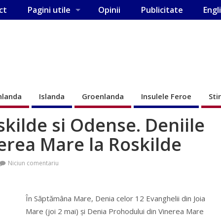
ct
Pagini utile
Opinii
Publicitate
Engl
nlanda
Islanda
Groenlanda
Insulele Feroe
Sti
oskilde si Odense. Deniile
nerea Mare la Roskilde
Niciun comentariu
În Săptămâna Mare, Denia celor 12 Evanghelii din Joia
Mare (joi 2 mai) şi Denia Prohodului din Vinerea Mare