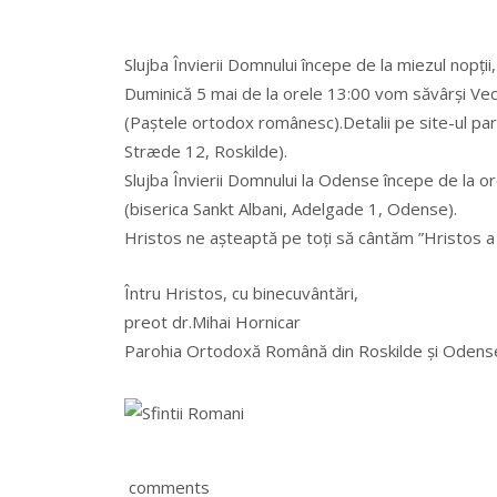
Slujba Învierii Domnului începe de la miezul nopţi
Duminică 5 mai de la orele 13:00 vom săvârşi Vec
(Paştele ortodox românesc).Detalii pe site-ul par
Stræde 12, Roskilde).
Slujba Învierii Domnului la Odense începe de la ore
(biserica Sankt Albani, Adelgade 1, Odense).
Hristos ne aşteaptă pe toţi să cântăm ”Hristos a î
Întru Hristos, cu binecuvântări,
preot dr.Mihai Hornicar
Parohia Ortodoxă Română din Roskilde şi Odens
comments