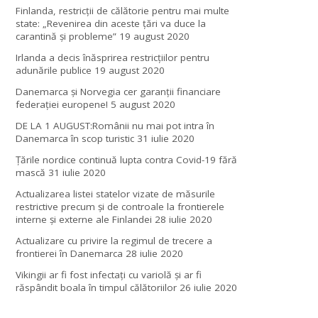
Finlanda, restricţii de călătorie pentru mai multe
state: „Revenirea din aceste ţări va duce la
carantină şi probleme”
19 august 2020
Irlanda a decis înăsprirea restricțiilor pentru
adunările publice
19 august 2020
Danemarca și Norvegia cer garanții financiare
federației europene!
5 august 2020
DE LA 1 AUGUST:Românii nu mai pot intra în
Danemarca în scop turistic
31 iulie 2020
Țările nordice continuă lupta contra Covid-19 fără
mască
31 iulie 2020
Actualizarea listei statelor vizate de măsurile
restrictive precum și de controale la frontierele
interne și externe ale Finlandei
28 iulie 2020
Actualizare cu privire la regimul de trecere a
frontierei în Danemarca
28 iulie 2020
Vikingii ar fi fost infectaţi cu variolă şi ar fi
răspândit boala în timpul călătoriilor
26 iulie 2020