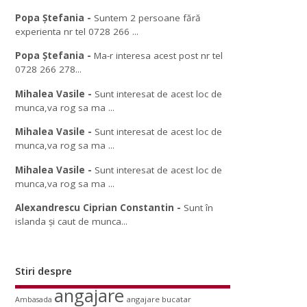
Popa Ștefania
-
Suntem 2 persoane fără
experienta nr tel 0728 266 ...
Popa Ștefania
-
Ma-r interesa acest post nr tel
0728 266 278...
Mihalea Vasile
-
Sunt interesat de acest loc de
munca,va rog sa ma ...
Mihalea Vasile
-
Sunt interesat de acest loc de
munca,va rog sa ma ...
Mihalea Vasile
-
Sunt interesat de acest loc de
munca,va rog sa ma ...
Alexandrescu Ciprian Constantin
-
Sunt în
islanda și caut de munca...
Stiri despre
angajare
angajare bucatar
Ambasada