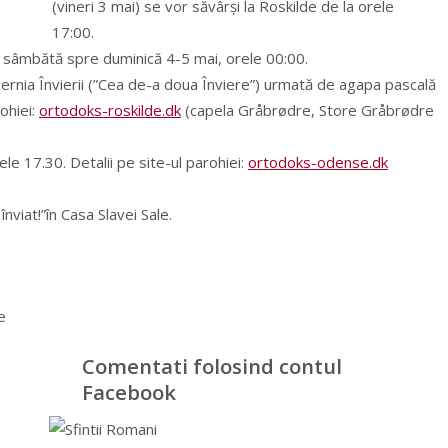
(vineri 3 mai) se vor săvârşi la Roskilde de la orele
17:00.
i, sâmbătă spre duminică 4-5 mai, orele 00:00.
ernia Învierii (”Cea de-a doua Înviere”) urmată de agapa pascală
ohiei:
ortodoks-roskilde.dk
(capela Gråbrødre, Store Gråbrødre
le 17.30. Detalii pe site-ul parohiei:
ortodoks-odense.dk
nviat!”în Casa Slavei Sale.
e
Comentati folosind contul
Facebook