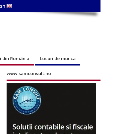
ish
ri din România
Locuri de munca
www.samconsult.no