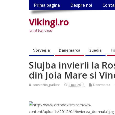
Prima pagina
Despre noi
Conta
Vikingi.ro
Jurnal Scandinav
Norvegia
Danemarca
Suedia
Fi
Slujba invierii la R
din Joia Mare si Vi
constantin_padure
2 mai 2013
Danemarca