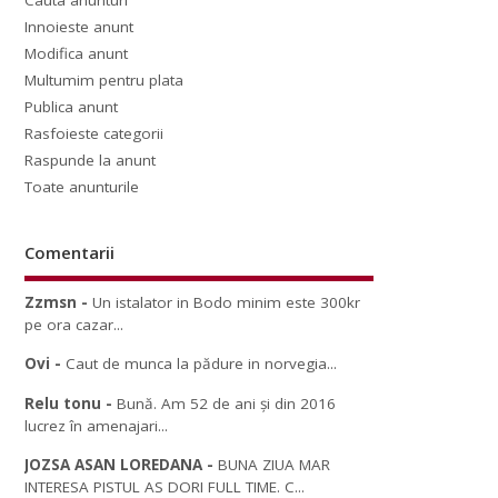
Cauta anunturi
Innoieste anunt
Modifica anunt
Multumim pentru plata
Publica anunt
Rasfoieste categorii
Raspunde la anunt
Toate anunturile
Comentarii
Zzmsn
-
Un istalator in Bodo minim este 300kr
pe ora cazar...
Ovi
-
Caut de munca la pădure in norvegia...
Relu tonu
-
Bună. Am 52 de ani și din 2016
lucrez în amenajari...
JOZSA ASAN LOREDANA
-
BUNA ZIUA MAR
INTERESA PISTUL AS DORI FULL TIME. C...