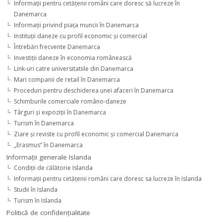
Informaţii pentru cetăţenii români care doresc să lucreze în
Danemarca
Informaţii privind piaţa muncii în Danemarca
Instituţii daneze cu profil economic şi comercial
Întrebări frecvente Danemarca
Investiţii daneze în economia românească
Link-uri catre universitatiile din Danemarca
Mari companii de retail în Danemarca
Proceduri pentru deschiderea unei afaceri în Danemarca
Schimburile comerciale româno-daneze
Târguri şi expoziţii în Danemarca
Turism în Danemarca
Ziare şi reviste cu profil economic şi comercial Danemarca
„Erasmus” în Danemarca
Informaţii generale Islanda
Condiţii de călătorie Islanda
Informaţii pentru cetăţenii români care doresc sa lucreze în Islanda
Studii în Islanda
Turism în Islanda
Politică de confidențialitate