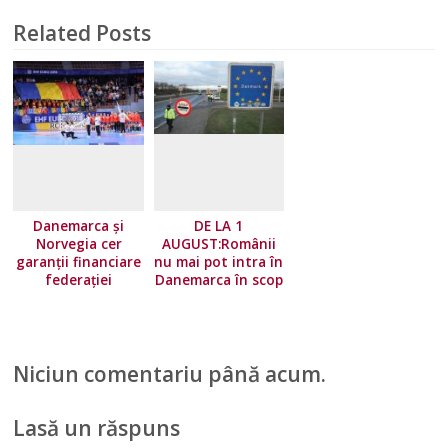
Related Posts
Danemarca și
DE LA 1
Norvegia cer
AUGUST:Românii
garanții financiare
nu mai pot intra în
federației
Danemarca în scop
europene!
turistic
Niciun comentariu până acum.
Lasă un răspuns