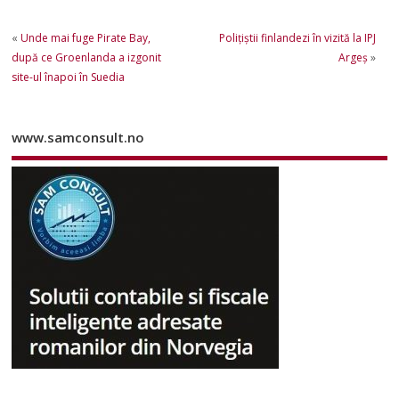
«
Unde mai fuge Pirate Bay,
Polițiștii finlandezi în vizită la IPJ
după ce Groenlanda a izgonit
Argeș
»
site-ul înapoi în Suedia
www.samconsult.no