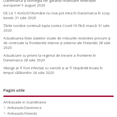
Danemarca și Norvegia cer garanții financiare federației
europene!
5 august 2020
DE LA 1 AUGUST:Românii nu mai pot intra în Danemarca în scop
turistic
31 iulie 2020
Țările nordice continuă lupta contra Covid-19 fără mască
31 iulie
2020
Actualizarea listei statelor vizate de măsurile restrictive precum și
de controale la frontierele interne și externe ale Finlandei
28 iulie
2020
Actualizare cu privire la regimul de trecere a frontierei în
Danemarca
28 iulie 2020
Vikingii ar fi fost infectaţi cu variolă şi ar fi răspândit boala în
timpul călătoriilor
26 iulie 2020
Pagini utile
Ambasade in Scandinavia
Ambasada Danemarca
Ambasada Finlanda