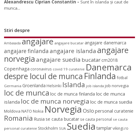
Alexandrescu Ciprian Constantin
-
Sunt în islanda și caut de
munca...
Stiri despre
angajare
angajare danemarca
angajare bucatar
Ambasada
angajare
angajare islanda
angajare finlanda
norvegia
angajare suedia
bucatar
cm2018
Danemarca
Copenhaga
coronavirus
covid 19
curatenie
Finlanda
despre locul de munca
fotbal
Islanda
Groenlanda
job norvegia
Helsinki
Germania
job islanda
loc de munca
loc de munca
loc de munca finlanda
loc de munca norvegia
islanda
loc de munca suedia
Norvegia
Oslo
personal curatenie
Moldova
NATO
Nokia
Romania
Rusia
se cauta bucatar
se cauta personal
se cauta
Suedia
tamplar
Stockholm
vikingi.ro
personal curatenie
SUA