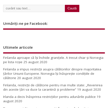
Urmăriți-ne pe Facebook:
Ultimele articole
Finlanda aproape că își închide granițele. A trecut chiar și Norvegia
pe lista roșie
25 august 2020
Finlanda a impus restricţii asupra călătoriilor dinspre majoritatea
ţărilor Uniunii Europene. Norvegia își înăsprește condițiile de
călătorie
20 august 2020
Finlanda, restricţii de călătorie pentru mai multe state: „Revenirea
din aceste ţări va duce la carantină şi probleme”
19 august 2020
Irlanda a decis înăsprirea restricțiilor pentru adunările publice
19
august 2020