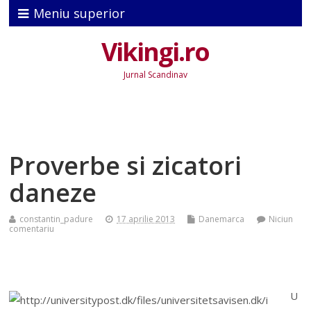
Meniu superior
Vikingi.ro
Jurnal Scandinav
Proverbe si zicatori
daneze
constantin_padure
17 aprilie 2013
Danemarca
Niciun
comentariu
U