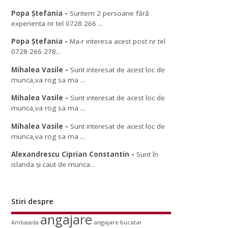
Popa Ștefania
-
Suntem 2 persoane fără
experienta nr tel 0728 266 ...
Popa Ștefania
-
Ma-r interesa acest post nr tel
0728 266 278...
Mihalea Vasile
-
Sunt interesat de acest loc de
munca,va rog sa ma ...
Mihalea Vasile
-
Sunt interesat de acest loc de
munca,va rog sa ma ...
Mihalea Vasile
-
Sunt interesat de acest loc de
munca,va rog sa ma ...
Alexandrescu Ciprian Constantin
-
Sunt în
islanda și caut de munca...
Stiri despre
angajare
angajare bucatar
Ambasada