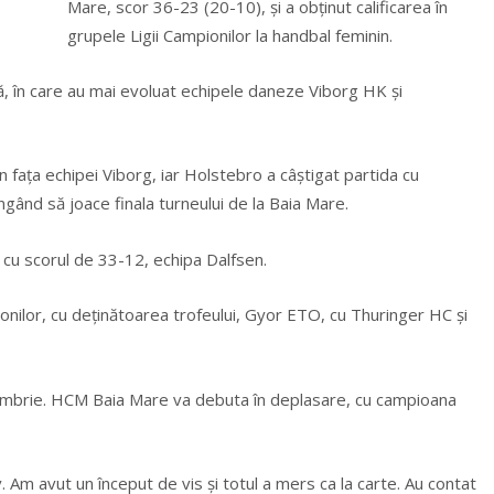
Mare, scor 36-23 (20-10), şi a obţinut calificarea în
grupele Ligii Campionilor la handbal feminin.
, în care au mai evoluat echipele daneze Viborg HK şi
faţa echipei Viborg, iar Holstebro a câştigat partida cu
ngând să joace finala turneului de la Baia Mare.
, cu scorul de 33-12, echipa Dalfsen.
nilor, cu deţinătoarea trofeului, Gyor ETO, cu Thuringer HC şi
ctombrie. HCM Baia Mare va debuta în deplasare, cu campioana
. Am avut un început de vis şi totul a mers ca la carte. Au contat