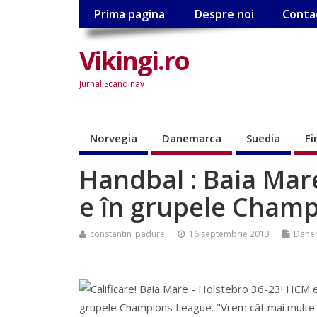
Prima pagina
Despre noi
Conta
Vikingi.ro
Jurnal Scandinav
Norvegia
Danemarca
Suedia
Fi
Handbal : Baia Mar
e în grupele Champ
constantin_padure
16 septembrie 2013
Dane