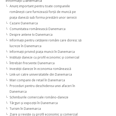
Informaţii Danemarca
Anunţ important pentru toate companiile
româneşti care furnizează forţă de muncă pe
piaţa daneză sub forma prestării unor servicii
Cazare Danemarca
Comunitatea românească Danemarca
Despre antene tv Danemarca
Informaţii pentru cetăţenii români care doresc să
lucreze în Danemarca
Informaţii privind piaţa muncii în Danemarca
Instituţii daneze cu profil economic şi comercial
Întrebări frecvente Danemarca
Investiţii daneze în economia românească
Link-uri catre universitatiile din Danemarca
Mari companii de retail în Danemarca
Proceduri pentru deschiderea unei afaceri în
Danemarca
Schimburile comerciale româno-daneze
Târguri şi expoziţii în Danemarca
Turism în Danemarca
Ziare şi reviste cu profil economic şi comercial