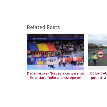
Related Posts
Danemarca și Norvegia cer garanții
DE LA 1 A
financiare federației europene!
pot intra