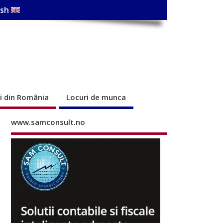
ish
ri din România
Locuri de munca
www.samconsult.no