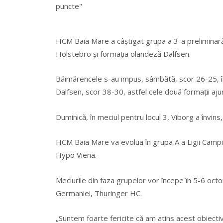
HCM Baia Mare a câştigat grupa a 3-a preliminară
Holstebro şi formaţia olandeză Dalfsen.
Băimărencele s-au impus, sâmbătă, scor 26-25, în 
Dalfsen, scor 38-30, astfel cele două formaţii aju
Duminică, în meciul pentru locul 3, Viborg a învins
HCM Baia Mare va evolua în grupa A a Ligii Campio
Hypo Viena.
Meciurile din faza grupelor vor începe în 5-6 o
Germaniei, Thuringer HC.
„Suntem foarte fericite că am atins acest obiectiv