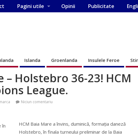
ct
Pagini utile
Opinii
Publicitate
Engl
nlanda
Islanda
Groenlanda
Insulele Feroe
Sti
e – Holstebro 36-23! HCM
ions League.
marca
Niciun comentariu
HCM Baia Mare a învins, duminică, formaţia daneză
Holstebro, în finala turneului preliminar de la Baia