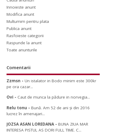
Cauta anunturi
Innoieste anunt
Modifica anunt
Multumim pentru plata
Publica anunt
Rasfoieste categorii
Raspunde la anunt
Toate anunturile
Comentarii
Zzmsn
-
Un istalator in Bodo minim este 300kr
pe ora cazar...
Ovi
-
Caut de munca la pădure in norvegia...
Relu tonu
-
Bună. Am 52 de ani și din 2016
lucrez în amenajari...
JOZSA ASAN LOREDANA
-
BUNA ZIUA MAR
INTERESA PISTUL AS DORI FULL TIME. C...