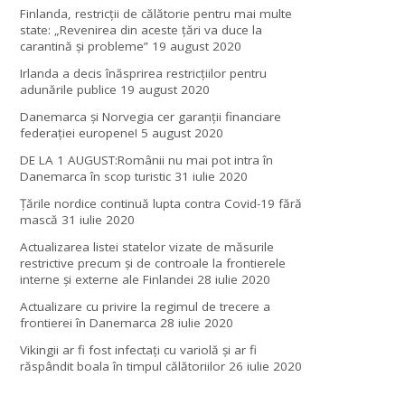
Finlanda, restricţii de călătorie pentru mai multe
state: „Revenirea din aceste ţări va duce la
carantină şi probleme”
19 august 2020
Irlanda a decis înăsprirea restricțiilor pentru
adunările publice
19 august 2020
Danemarca și Norvegia cer garanții financiare
federației europene!
5 august 2020
DE LA 1 AUGUST:Românii nu mai pot intra în
Danemarca în scop turistic
31 iulie 2020
Țările nordice continuă lupta contra Covid-19 fără
mască
31 iulie 2020
Actualizarea listei statelor vizate de măsurile
restrictive precum și de controale la frontierele
interne și externe ale Finlandei
28 iulie 2020
Actualizare cu privire la regimul de trecere a
frontierei în Danemarca
28 iulie 2020
Vikingii ar fi fost infectaţi cu variolă şi ar fi
răspândit boala în timpul călătoriilor
26 iulie 2020