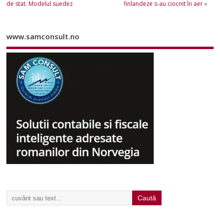
de stat. Modelul suedez
finlandeze s-au ciocnit în aer
»
www.samconsult.no