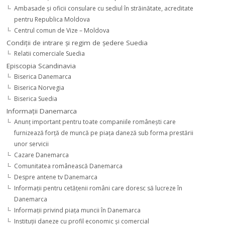
Ambasade şi oficii consulare cu sediul în străinătate, acreditate
pentru Republica Moldova
Centrul comun de Vize – Moldova
Condiţii de intrare şi regim de şedere Suedia
Relatii comerciale Suedia
Episcopia Scandinavia
Biserica Danemarca
Biserica Norvegia
Biserica Suedia
Informaţii Danemarca
Anunţ important pentru toate companiile româneşti care
furnizează forţă de muncă pe piaţa daneză sub forma prestării
unor servicii
Cazare Danemarca
Comunitatea românească Danemarca
Despre antene tv Danemarca
Informaţii pentru cetăţenii români care doresc să lucreze în
Danemarca
Informaţii privind piaţa muncii în Danemarca
Instituţii daneze cu profil economic şi comercial