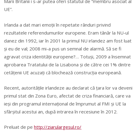
Marii Britanii i s-ar putea oferi statutul de “membru asociat al
UE”.
Irlanda a dat mari emoţii în repetate rânduri privind
rezultatele referendumurilor europene. Eram tânăr la NU-ul
danez din 1992, iar în 2001 la primul NU irlandez am fost luat
şi eu de val; 2008 mi-a pus un semnal de alarmă. Să se fi
agravat criza identităţii europene?… Totuşi, 2009 a însemnat
aprobarea Tratatului de la Lisabona şi de către cei 1% dintre
cetăţenii UE acuzaţi că blochează construcţia europeană.
Recent, autorităţile irlandeze au declarat că ţara lor va deveni
primul stat din Zona Euro, afectat de criza financiară, care va
ieşi din programul internaţional de împrumut al FMI şi UE la
sfârşitul acestui an, după intrarea în recesiune în 2012.
Preluat de pe
http://ziarulargesul.ro/