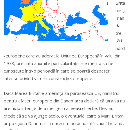
Brita
nie şi
Irlan
da,
trei
ţări
nord
-europene care au aderat la Uniunea Europeană în valul din
1973, prezintă anumite particularităţi care merită să fie
cunoscute într-o perioadă în care se poartă dezbateri
intense privind viitorul construcţiei europene.
Dacă Marea Britanie ameninţă să părăsească UE, ministrul
pentru afaceri europene din Danemarca declară că ţara sa nu
are nicio intenţie de a merge în aceeaşi direcţie. Deşi nu
crede că se va ajunge acolo, o eventuală ieşire a Marii Britanii
ar poziţiona Danemarca oarecum pe actualul “scaun” britanic,