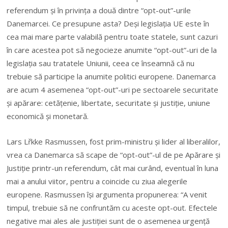
referendum şi în privinţa a două dintre “opt-out”-urile
Danemarcei. Ce presupune asta? Deşi legislaţia UE este în
cea mai mare parte valabilă pentru toate statele, sunt cazuri
în care acestea pot să negocieze anumite “opt-out”-uri de la
legislaţia sau tratatele Uniunii, ceea ce înseamnă că nu
trebuie să participe la anumite politici europene. Danemarca
are acum 4 asemenea “opt-out”-uri pe sectoarele securitate
şi apărare: cetăţenie, libertate, securitate şi justiţie, uniune
economică şi monetară.
Lars Lřkke Rasmussen, fost prim-ministru şi lider al liberalilor,
vrea ca Danemarca să scape de “opt-out”-ul de pe Apărare şi
Justiţie printr-un referendum, cât mai curând, eventual în luna
mai a anului viitor, pentru a coincide cu ziua alegerile
europene. Rasmussen îşi argumenta propunerea: “A venit
timpul, trebuie să ne confruntăm cu aceste opt-out. Efectele
negative mai ales ale justiţiei sunt de o asemenea urgenţă