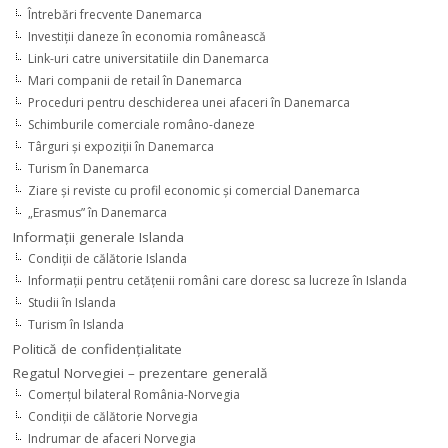
Întrebări frecvente Danemarca
Investiţii daneze în economia românească
Link-uri catre universitatiile din Danemarca
Mari companii de retail în Danemarca
Proceduri pentru deschiderea unei afaceri în Danemarca
Schimburile comerciale româno-daneze
Târguri şi expoziţii în Danemarca
Turism în Danemarca
Ziare şi reviste cu profil economic şi comercial Danemarca
„Erasmus” în Danemarca
Informaţii generale Islanda
Condiţii de călătorie Islanda
Informaţii pentru cetăţenii români care doresc sa lucreze în Islanda
Studii în Islanda
Turism în Islanda
Politică de confidențialitate
Regatul Norvegiei – prezentare generală
Comerţul bilateral România-Norvegia
Condiții de călătorie Norvegia
Indrumar de afaceri Norvegia