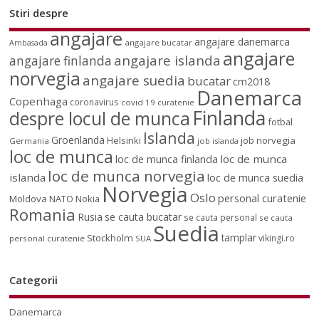
Stiri despre
angajare
angajare danemarca
angajare bucatar
Ambasada
angajare
angajare islanda
angajare finlanda
norvegia
angajare suedia
bucatar
cm2018
Danemarca
Copenhaga
coronavirus
covid 19
curatenie
Finlanda
despre locul de munca
fotbal
Islanda
Groenlanda
job norvegia
Helsinki
Germania
job islanda
loc de munca
loc de munca
loc de munca finlanda
loc de munca norvegia
islanda
loc de munca suedia
Norvegia
Oslo
personal curatenie
Moldova
NATO
Nokia
Romania
Rusia
se cauta bucatar
se cauta personal
se cauta
Suedia
tamplar
Stockholm
vikingi.ro
personal curatenie
SUA
Categorii
Danemarca