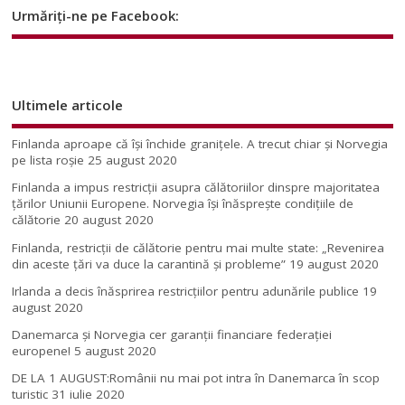
Urmăriți-ne pe Facebook:
Ultimele articole
Finlanda aproape că își închide granițele. A trecut chiar și Norvegia
pe lista roșie
25 august 2020
Finlanda a impus restricţii asupra călătoriilor dinspre majoritatea
ţărilor Uniunii Europene. Norvegia își înăsprește condițiile de
călătorie
20 august 2020
Finlanda, restricţii de călătorie pentru mai multe state: „Revenirea
din aceste ţări va duce la carantină şi probleme”
19 august 2020
Irlanda a decis înăsprirea restricțiilor pentru adunările publice
19
august 2020
Danemarca și Norvegia cer garanții financiare federației
europene!
5 august 2020
DE LA 1 AUGUST:Românii nu mai pot intra în Danemarca în scop
turistic
31 iulie 2020