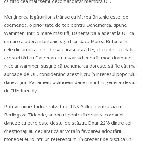
ca fiind cea mai “semi-decomandată” membră UE.
Menţinerea legăturilor strânse cu Marea Britanie este, de
asemenea, o prioritate de top pentru Danemarca, spune
Wammen. Într-o mare măsură, Danemarca a
aderat la UE ca
urmare a aderării britanice. Şi chiar dacă Marea Britanie în
cele din urmă ar decide să părăsească UE, el crede că relaţia
acestei ţări cu Danemarca nu s-ar schimba în mod dramatic.
Nicolai Wammen susţine că Danemarca doreşte să fie cât mai
aproape de UE, considerând acest lucru în interesul poporului
danez. Şi în Parlament politicienii danezi sunt în general destul
de “UE-friendly”.
Potrivit unui studiu realizat de TNS Gallup pentru ziarul
Berlingske Tidende, suportul pentru înlocuirea coroanei
daneze cu euro este destul de scăzut. Doar 22% dintre cei
chestionaţi au declarat că ar vota în favoarea adoptării
monedei euro într-un referendum. În prezent se discută un