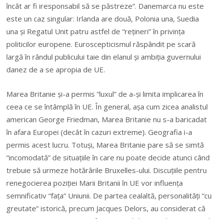
încât ar fi iresponsabil să se păstreze”. Danemarca nu este
este un caz singular: Irlanda are două, Polonia una, Suedia
una şi Regatul Unit patru astfel de “reţineri” în privinţa
politicilor europene. Euroscepticismul răspândit pe scară
largă în rândul publicului taie din elanul şi ambiţia guvernului
danez de a se apropia de UE.
Marea Britanie şi-a permis “luxul” de a-şi limita implicarea în
ceea ce se întâmplă în UE. În general, aşa cum zicea analistul
american George Friedman, Marea Britanie nu s-a baricadat
în afara Europei (decât în cazuri extreme). Geografia i-a
permis acest lucru. Totuşi, Marea Britanie pare să se simtă
“incomodată” de situaţiile în care nu poate decide atunci când
trebuie să urmeze hotărârile Bruxelles-ului. Discuţiile pentru
renegocierea poziţiei Marii Britanii în UE vor influenţa
semnificativ “faţa” Uniunii. De partea cealaltă, personalităţi “cu
greutate” istorică, precum Jacques Delors, au considerat că