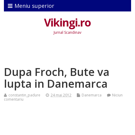
Meniu superior
Vikingi.ro
Jurnal Scandinav
Dupa Froch, Bute va
lupta in Danemarca
constantin_padure
24 mai 2012
Danemarca
Niciun
comentariu