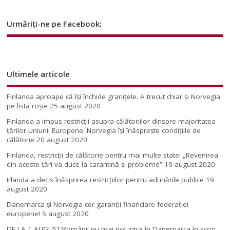
Urmăriți-ne pe Facebook:
Ultimele articole
Finlanda aproape că își închide granițele. A trecut chiar și Norvegia
pe lista roșie
25 august 2020
Finlanda a impus restricţii asupra călătoriilor dinspre majoritatea
ţărilor Uniunii Europene. Norvegia își înăsprește condițiile de
călătorie
20 august 2020
Finlanda, restricţii de călătorie pentru mai multe state: „Revenirea
din aceste ţări va duce la carantină şi probleme”
19 august 2020
Irlanda a decis înăsprirea restricțiilor pentru adunările publice
19
august 2020
Danemarca și Norvegia cer garanții financiare federației
europene!
5 august 2020
DE LA 1 AUGUST:Românii nu mai pot intra în Danemarca în scop