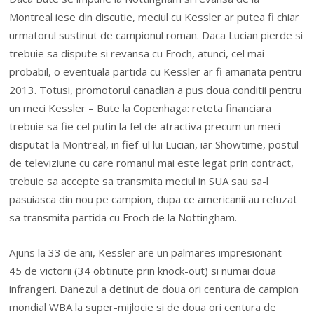
Montreal iese din discutie, meciul cu Kessler ar putea fi chiar
urmatorul sustinut de campionul roman. Daca Lucian pierde si
trebuie sa dispute si revansa cu Froch, atunci, cel mai
probabil, o eventuala partida cu Kessler ar fi amanata pentru
2013. Totusi, promotorul canadian a pus doua conditii pentru
un meci Kessler – Bute la Copenhaga: reteta financiara
trebuie sa fie cel putin la fel de atractiva precum un meci
disputat la Montreal, in fief-ul lui Lucian, iar Showtime, postul
de televiziune cu care romanul mai este legat prin contract,
trebuie sa accepte sa transmita meciul in SUA sau sa-l
pasuiasca din nou pe campion, dupa ce americanii au refuzat
sa transmita partida cu Froch de la Nottingham.
Ajuns la 33 de ani, Kessler are un palmares impresionant –
45 de victorii (34 obtinute prin knock-out) si numai doua
infrangeri. Danezul a detinut de doua ori centura de campion
mondial WBA la super-mijlocie si de doua ori centura de