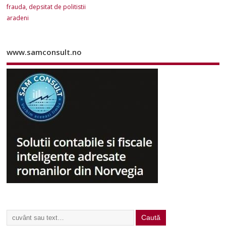
frauda, depsitat de politistii
aradeni
www.samconsult.no