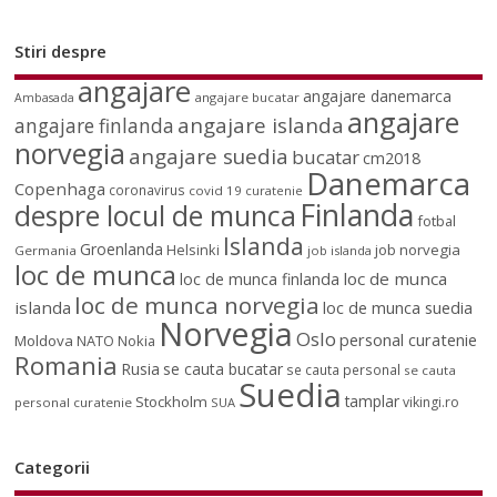
Stiri despre
angajare
angajare danemarca
angajare bucatar
Ambasada
angajare
angajare islanda
angajare finlanda
norvegia
angajare suedia
bucatar
cm2018
Danemarca
Copenhaga
coronavirus
covid 19
curatenie
Finlanda
despre locul de munca
fotbal
Islanda
Groenlanda
job norvegia
Helsinki
Germania
job islanda
loc de munca
loc de munca
loc de munca finlanda
loc de munca norvegia
islanda
loc de munca suedia
Norvegia
Oslo
personal curatenie
Moldova
NATO
Nokia
Romania
Rusia
se cauta bucatar
se cauta personal
se cauta
Suedia
tamplar
Stockholm
vikingi.ro
personal curatenie
SUA
Categorii