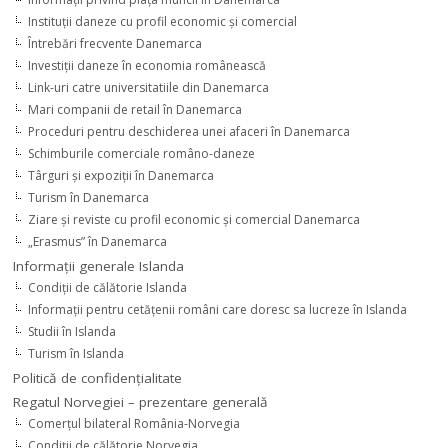
Instituţii daneze cu profil economic şi comercial
Întrebări frecvente Danemarca
Investiţii daneze în economia românească
Link-uri catre universitatiile din Danemarca
Mari companii de retail în Danemarca
Proceduri pentru deschiderea unei afaceri în Danemarca
Schimburile comerciale româno-daneze
Târguri şi expoziţii în Danemarca
Turism în Danemarca
Ziare şi reviste cu profil economic şi comercial Danemarca
„Erasmus” în Danemarca
Informaţii generale Islanda
Condiţii de călătorie Islanda
Informaţii pentru cetăţenii români care doresc sa lucreze în Islanda
Studii în Islanda
Turism în Islanda
Politică de confidențialitate
Regatul Norvegiei – prezentare generală
Comerţul bilateral România-Norvegia
Condiții de călătorie Norvegia