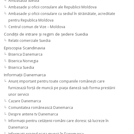
Ambasada Suedia
Ambasade şi oficii consulare ale Republicii Moldova
Ambasade şi oficii consulare cu sediul în străinătate, acreditate
pentru Republica Moldova
Centrul comun de Vize – Moldova
Condiţii de intrare şi regim de şedere Suedia
Relatii comerciale Suedia
Episcopia Scandinavia
Biserica Danemarca
Biserica Norvegia
Biserica Suedia
Informaţii Danemarca
Anunţ important pentru toate companiile româneşti care
furnizează forţă de muncă pe piaţa daneză sub forma prestării
unor servicii
Cazare Danemarca
Comunitatea românească Danemarca
Despre antene tv Danemarca
Informaţii pentru cetăţenii români care doresc să lucreze în
Danemarca
Informaţii privind piaţa muncii în Danemarca