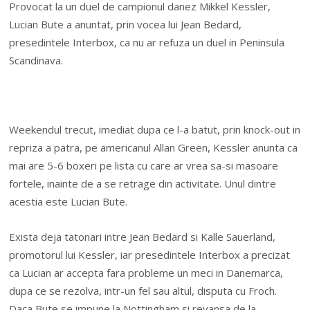
Provocat la un duel de campionul danez Mikkel Kessler,
Lucian Bute a anuntat, prin vocea lui Jean Bedard,
presedintele Interbox, ca nu ar refuza un duel in Peninsula
Scandinava.
Weekendul trecut, imediat dupa ce l-a batut, prin knock-out in
repriza a patra, pe americanul Allan Green, Kessler anunta ca
mai are 5-6 boxeri pe lista cu care ar vrea sa-si masoare
fortele, inainte de a se retrage din activitate. Unul dintre
acestia este Lucian Bute.
Exista deja tatonari intre Jean Bedard si Kalle Sauerland,
promotorul lui Kessler, iar presedintele Interbox a precizat
ca Lucian ar accepta fara probleme un meci in Danemarca,
dupa ce se rezolva, intr-un fel sau altul, disputa cu Froch.
Daca Bute se impune la Nottingham si revansa de la