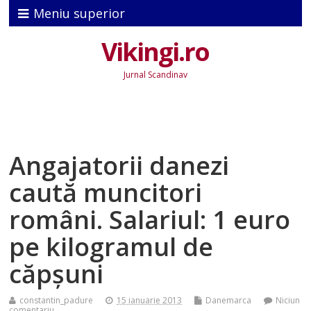
Meniu superior
Vikingi.ro
Jurnal Scandinav
Angajatorii danezi
caută muncitori
români. Salariul: 1 euro
pe kilogramul de
căpşuni
constantin_padure
15 ianuarie 2013
Danemarca
Niciun
comentariu