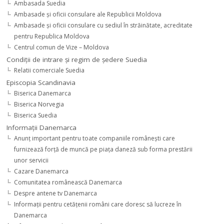
Ambasada Suedia
Ambasade şi oficii consulare ale Republicii Moldova
Ambasade şi oficii consulare cu sediul în străinătate, acreditate
pentru Republica Moldova
Centrul comun de Vize – Moldova
Condiţii de intrare şi regim de şedere Suedia
Relatii comerciale Suedia
Episcopia Scandinavia
Biserica Danemarca
Biserica Norvegia
Biserica Suedia
Informaţii Danemarca
Anunţ important pentru toate companiile româneşti care
furnizează forţă de muncă pe piaţa daneză sub forma prestării
unor servicii
Cazare Danemarca
Comunitatea românească Danemarca
Despre antene tv Danemarca
Informaţii pentru cetăţenii români care doresc să lucreze în
Danemarca