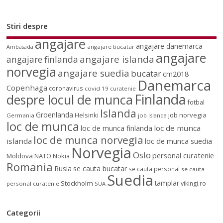
Stiri despre
angajare
angajare danemarca
angajare bucatar
Ambasada
angajare
angajare islanda
angajare finlanda
norvegia
angajare suedia
bucatar
cm2018
Danemarca
Copenhaga
coronavirus
covid 19
curatenie
Finlanda
despre locul de munca
fotbal
Islanda
Groenlanda
job norvegia
Helsinki
Germania
job islanda
loc de munca
loc de munca
loc de munca finlanda
loc de munca norvegia
islanda
loc de munca suedia
Norvegia
Oslo
personal curatenie
Moldova
NATO
Nokia
Romania
Rusia
se cauta bucatar
se cauta personal
se cauta
Suedia
tamplar
Stockholm
vikingi.ro
personal curatenie
SUA
Categorii