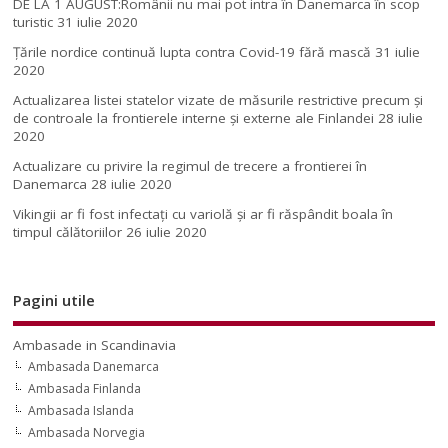
DE LA 1 AUGUST:Românii nu mai pot intra în Danemarca în scop
turistic
31 iulie 2020
Țările nordice continuă lupta contra Covid-19 fără mască
31 iulie
2020
Actualizarea listei statelor vizate de măsurile restrictive precum și
de controale la frontierele interne și externe ale Finlandei
28 iulie
2020
Actualizare cu privire la regimul de trecere a frontierei în
Danemarca
28 iulie 2020
Vikingii ar fi fost infectaţi cu variolă şi ar fi răspândit boala în
timpul călătoriilor
26 iulie 2020
Pagini utile
Ambasade in Scandinavia
Ambasada Danemarca
Ambasada Finlanda
Ambasada Islanda
Ambasada Norvegia