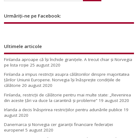
Urmăriți-ne pe Facebook:
Ultimele articole
Finlanda aproape că își închide granițele. A trecut chiar și Norvegia
pe lista roșie
25 august 2020
Finlanda a impus restricţii asupra călătoriilor dinspre majoritatea
ţărilor Uniunii Europene. Norvegia își înăsprește condițiile de
călătorie
20 august 2020
Finlanda, restricţii de călătorie pentru mai multe state: „Revenirea
din aceste ţări va duce la carantină şi probleme”
19 august 2020
Irlanda a decis înăsprirea restricțiilor pentru adunările publice
19
august 2020
Danemarca și Norvegia cer garanții financiare federației
europene!
5 august 2020