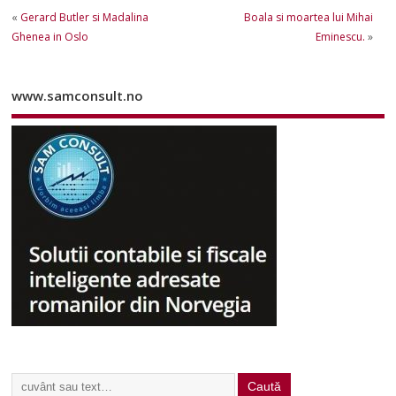
«
Gerard Butler si Madalina
Boala si moartea lui Mihai
Ghenea in Oslo
Eminescu.
»
www.samconsult.no