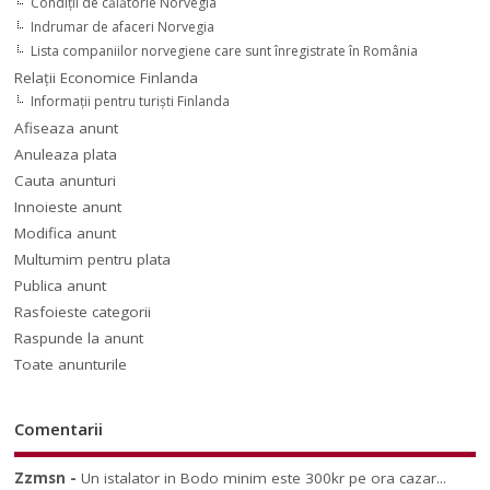
Condiții de călătorie Norvegia
Indrumar de afaceri Norvegia
Lista companiilor norvegiene care sunt înregistrate în România
Relaţii Economice Finlanda
Informaţii pentru turişti Finlanda
Afiseaza anunt
Anuleaza plata
Cauta anunturi
Innoieste anunt
Modifica anunt
Multumim pentru plata
Publica anunt
Rasfoieste categorii
Raspunde la anunt
Toate anunturile
Comentarii
Zzmsn
-
Un istalator in Bodo minim este 300kr pe ora cazar...