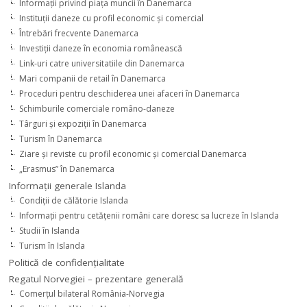
Informaţii privind piaţa muncii în Danemarca
Instituţii daneze cu profil economic şi comercial
Întrebări frecvente Danemarca
Investiţii daneze în economia românească
Link-uri catre universitatiile din Danemarca
Mari companii de retail în Danemarca
Proceduri pentru deschiderea unei afaceri în Danemarca
Schimburile comerciale româno-daneze
Târguri şi expoziţii în Danemarca
Turism în Danemarca
Ziare şi reviste cu profil economic şi comercial Danemarca
„Erasmus” în Danemarca
Informaţii generale Islanda
Condiţii de călătorie Islanda
Informaţii pentru cetăţenii români care doresc sa lucreze în Islanda
Studii în Islanda
Turism în Islanda
Politică de confidențialitate
Regatul Norvegiei – prezentare generală
Comerţul bilateral România-Norvegia