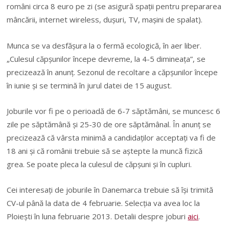
români circa 8 euro pe zi (se asigură spaţii pentru prepararea
mâncării, internet wireless, duşuri, TV, maşini de spalat).
Munca se va desfăşura la o fermă ecologică, în aer liber.
„Culesul căpşunilor începe devreme, la 4-5 dimineaţa”, se
precizează în anunţ. Sezonul de recoltare a căpşunilor începe
în iunie şi se termină în jurul datei de 15 august.
Joburile vor fi pe o perioadă de 6-7 săptămâni, se muncesc 6
zile pe săptămână şi 25-30 de ore săptămânal. În anunţ se
precizează că vârsta minimă a candidaţilor acceptaţi va fi de
18 ani şi că românii trebuie să se aştepte la muncă fizică
grea. Se poate pleca la culesul de căpşuni şi în cupluri.
Cei interesaţi de joburile în Danemarca trebuie să îşi trimită
CV-ul până la data de 4 februarie. Selecţia va avea loc la
Ploieşti în luna februarie 2013. Detalii despre joburi
aici
.