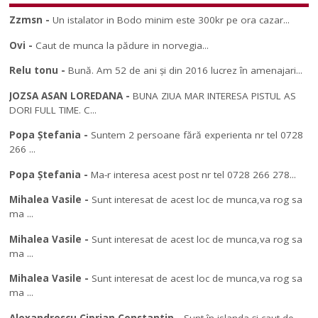
Zzmsn
-
Un istalator in Bodo minim este 300kr pe ora cazar...
Ovi
-
Caut de munca la pădure in norvegia...
Relu tonu
-
Bună. Am 52 de ani și din 2016 lucrez în amenajari...
JOZSA ASAN LOREDANA
-
BUNA ZIUA MAR INTERESA PISTUL AS
DORI FULL TIME. C...
Popa Ștefania
-
Suntem 2 persoane fără experienta nr tel 0728
266 ...
Popa Ștefania
-
Ma-r interesa acest post nr tel 0728 266 278...
Mihalea Vasile
-
Sunt interesat de acest loc de munca,va rog sa
ma ...
Mihalea Vasile
-
Sunt interesat de acest loc de munca,va rog sa
ma ...
Mihalea Vasile
-
Sunt interesat de acest loc de munca,va rog sa
ma ...
Alexandrescu Ciprian Constantin
-
Sunt în islanda și caut de