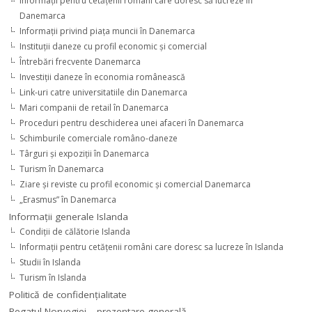
Informaţii pentru cetăţenii români care doresc să lucreze în
Danemarca
Informaţii privind piaţa muncii în Danemarca
Instituţii daneze cu profil economic şi comercial
Întrebări frecvente Danemarca
Investiţii daneze în economia românească
Link-uri catre universitatiile din Danemarca
Mari companii de retail în Danemarca
Proceduri pentru deschiderea unei afaceri în Danemarca
Schimburile comerciale româno-daneze
Târguri şi expoziţii în Danemarca
Turism în Danemarca
Ziare şi reviste cu profil economic şi comercial Danemarca
„Erasmus” în Danemarca
Informaţii generale Islanda
Condiţii de călătorie Islanda
Informaţii pentru cetăţenii români care doresc sa lucreze în Islanda
Studii în Islanda
Turism în Islanda
Politică de confidențialitate
Regatul Norvegiei – prezentare generală