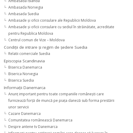
Ambasada Islanda
Ambasada Norvegia
Ambasada Suedia
Ambasade şi oficii consulare ale Republicii Moldova
Ambasade şi oficii consulare cu sediul în străinătate, acreditate
pentru Republica Moldova
Centrul comun de Vize – Moldova
Condiţii de intrare şi regim de şedere Suedia
Relatii comerciale Suedia
Episcopia Scandinavia
Biserica Danemarca
Biserica Norvegia
Biserica Suedia
Informaţii Danemarca
Anunţ important pentru toate companiile româneşti care
furnizează forţă de muncă pe piaţa daneză sub forma prestării
unor servicii
Cazare Danemarca
Comunitatea românească Danemarca
Despre antene tv Danemarca