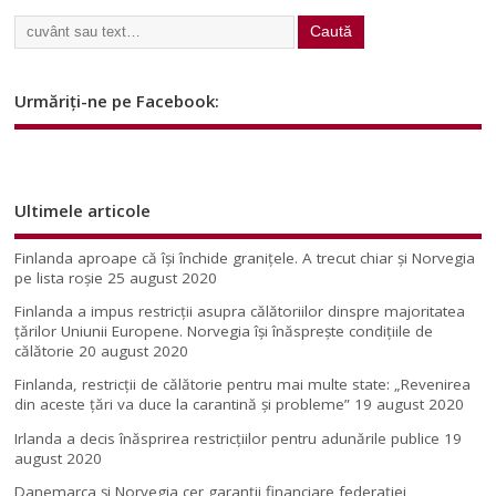
Urmăriți-ne pe Facebook:
Ultimele articole
Finlanda aproape că își închide granițele. A trecut chiar și Norvegia
pe lista roșie
25 august 2020
Finlanda a impus restricţii asupra călătoriilor dinspre majoritatea
ţărilor Uniunii Europene. Norvegia își înăsprește condițiile de
călătorie
20 august 2020
Finlanda, restricţii de călătorie pentru mai multe state: „Revenirea
din aceste ţări va duce la carantină şi probleme”
19 august 2020
Irlanda a decis înăsprirea restricțiilor pentru adunările publice
19
august 2020
Danemarca și Norvegia cer garanții financiare federației