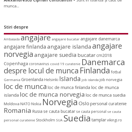
munca...
Stiri despre
angajare
angajare danemarca
angajare bucatar
Ambasada
angajare
angajare islanda
angajare finlanda
norvegia
angajare suedia
bucatar
cm2018
Danemarca
Copenhaga
coronavirus
covid 19
curatenie
Finlanda
despre locul de munca
fotbal
Islanda
Groenlanda
job norvegia
Helsinki
Germania
job islanda
loc de munca
loc de munca
loc de munca finlanda
loc de munca norvegia
islanda
loc de munca suedia
Norvegia
Oslo
personal curatenie
Moldova
NATO
Nokia
Romania
Rusia
se cauta bucatar
se cauta personal
se cauta
Suedia
tamplar
Stockholm
vikingi.ro
personal curatenie
SUA