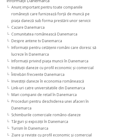
Informaţii Danemarca
Anunţ important pentru toate companiile
româneşti care furnizează forţă de muncă pe
piaţa daneză sub forma prestării unor servicii
Cazare Danemarca
Comunitatea românească Danemarca
Despre antene tv Danemarca
Informaţii pentru cetăţenii români care doresc să
lucreze în Danemarca
Informaţii privind piaţa muncii în Danemarca
Instituţii daneze cu profil economic şi comercial
Întrebări frecvente Danemarca
Investiţii daneze în economia românească
Link-uri catre universitatiile din Danemarca
Mari companii de retail în Danemarca
Proceduri pentru deschiderea unei afaceri în
Danemarca
Schimburile comerciale româno-daneze
Târguri şi expoziţii în Danemarca
Turism în Danemarca
Ziare şi reviste cu profil economic şi comercial