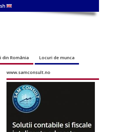
ish
ri din România
Locuri de munca
www.samconsult.no