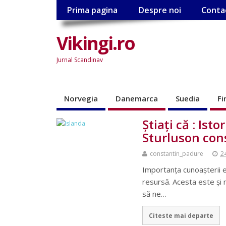
Prima pagina
Despre noi
Conta
Vikingi.ro
Jurnal Scandinav
Norvegia
Danemarca
Suedia
Fi
Ştiaţi că : Ist
Sturluson cons
constantin_padure
2
Importanţa cunoaşterii 
resursă. Acesta este şi 
să ne…
Citeste mai departe