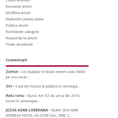
Cauta anunturi
Innoieste anunt
Modifica anunt
Multumim pentru plata
Publica anunt
Rasfoieste categorii
Raspunde la anunt
Toate anunturile
Comentarii
Zzmsn
-
Un istalator in Bodo minim este 300kr
pe ora cazar...
Ovi
-
Caut de munca la pădure in norvegia...
Relu tonu
-
Bună. Am 52 de ani și din 2016
lucrez în amenajari...
JOZSA ASAN LOREDANA
-
BUNA ZIUA MAR
INTERESA PISTUL AS DORI FULL TIME. C...