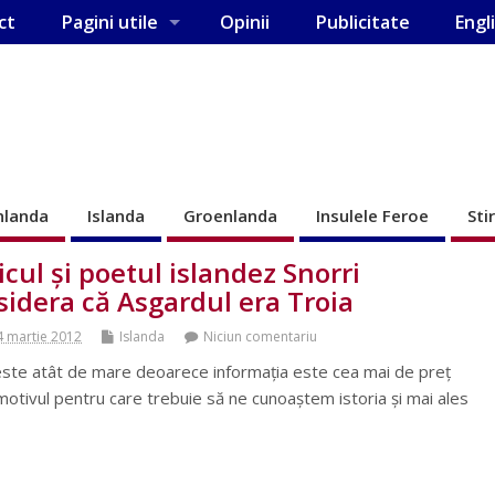
ct
Pagini utile
Opinii
Publicitate
Engl
nlanda
Islanda
Groenlanda
Insulele Feroe
Sti
oricul şi poetul islandez Snorri
idera că Asgardul era Troia
4 martie 2012
Islanda
Niciun comentariu
este atât de mare deoarece informaţia este cea mai de preţ
motivul pentru care trebuie să ne cunoaştem istoria şi mai ales