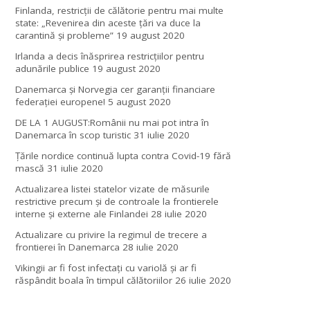
Finlanda, restricţii de călătorie pentru mai multe
state: „Revenirea din aceste ţări va duce la
carantină şi probleme”
19 august 2020
Irlanda a decis înăsprirea restricțiilor pentru
adunările publice
19 august 2020
Danemarca și Norvegia cer garanții financiare
federației europene!
5 august 2020
DE LA 1 AUGUST:Românii nu mai pot intra în
Danemarca în scop turistic
31 iulie 2020
Țările nordice continuă lupta contra Covid-19 fără
mască
31 iulie 2020
Actualizarea listei statelor vizate de măsurile
restrictive precum și de controale la frontierele
interne și externe ale Finlandei
28 iulie 2020
Actualizare cu privire la regimul de trecere a
frontierei în Danemarca
28 iulie 2020
Vikingii ar fi fost infectaţi cu variolă şi ar fi
răspândit boala în timpul călătoriilor
26 iulie 2020