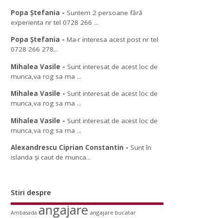
Popa Ștefania
-
Suntem 2 persoane fără
experienta nr tel 0728 266 ...
Popa Ștefania
-
Ma-r interesa acest post nr tel
0728 266 278...
Mihalea Vasile
-
Sunt interesat de acest loc de
munca,va rog sa ma ...
Mihalea Vasile
-
Sunt interesat de acest loc de
munca,va rog sa ma ...
Mihalea Vasile
-
Sunt interesat de acest loc de
munca,va rog sa ma ...
Alexandrescu Ciprian Constantin
-
Sunt în
islanda și caut de munca...
Stiri despre
angajare
angajare bucatar
Ambasada