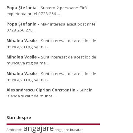
Popa Ștefania
-
Suntem 2 persoane fără
experienta nr tel 0728 266 ...
Popa Ștefania
-
Ma-r interesa acest post nr tel
0728 266 278...
Mihalea Vasile
-
Sunt interesat de acest loc de
munca,va rog sa ma ...
Mihalea Vasile
-
Sunt interesat de acest loc de
munca,va rog sa ma ...
Mihalea Vasile
-
Sunt interesat de acest loc de
munca,va rog sa ma ...
Alexandrescu Ciprian Constantin
-
Sunt în
islanda și caut de munca...
Stiri despre
angajare
angajare bucatar
Ambasada