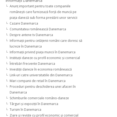
Informaţii Danemarca
Anunţ important pentru toate companiile
româneşti care furnizează forţă de muncă pe
piaţa daneză sub forma prestării unor servicii
Cazare Danemarca
Comunitatea românească Danemarca
Despre antene tv Danemarca
Informaţii pentru cetăţenii români care doresc să
lucreze în Danemarca
Informaţii privind piaţa muncii în Danemarca
Instituţii daneze cu profil economic şi comercial
Întrebări frecvente Danemarca
Investiţii daneze în economia românească
Link-uri catre universitatiile din Danemarca
Mari companii de retail în Danemarca
Proceduri pentru deschiderea unei afaceri în
Danemarca
Schimburile comerciale româno-daneze
Târguri şi expoziţii în Danemarca
Turism în Danemarca
Ziare şi reviste cu profil economic şi comercial