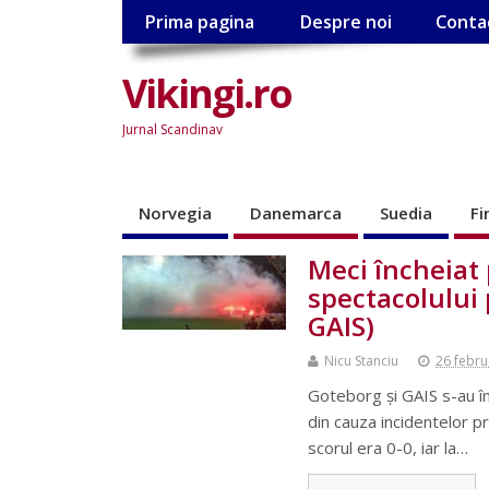
Prima pagina
Despre noi
Conta
Vikingi.ro
Jurnal Scandinav
Norvegia
Danemarca
Suedia
Fi
Meci încheiat
spectacolului 
GAIS)
Nicu Stanciu
26 febru
Goteborg și GAIS s-au înt
din cauza incidentelor p
scorul era 0-0, iar la…