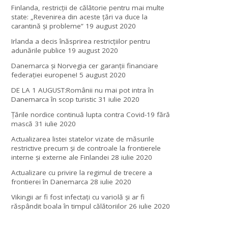
Finlanda, restricţii de călătorie pentru mai multe
state: „Revenirea din aceste ţări va duce la
carantină şi probleme”
19 august 2020
Irlanda a decis înăsprirea restricțiilor pentru
adunările publice
19 august 2020
Danemarca și Norvegia cer garanții financiare
federației europene!
5 august 2020
DE LA 1 AUGUST:Românii nu mai pot intra în
Danemarca în scop turistic
31 iulie 2020
Țările nordice continuă lupta contra Covid-19 fără
mască
31 iulie 2020
Actualizarea listei statelor vizate de măsurile
restrictive precum și de controale la frontierele
interne și externe ale Finlandei
28 iulie 2020
Actualizare cu privire la regimul de trecere a
frontierei în Danemarca
28 iulie 2020
Vikingii ar fi fost infectaţi cu variolă şi ar fi
răspândit boala în timpul călătoriilor
26 iulie 2020