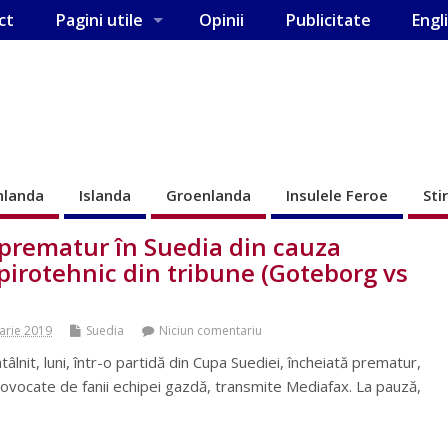
ct
Pagini utile
Opinii
Publicitate
Engl
nlanda
Islanda
Groenlanda
Insulele Feroe
Sti
 prematur în Suedia din cauza
pirotehnic din tribune (Goteborg vs
arie 2019
Suedia
Niciun comentariu
âlnit, luni, într-o partidă din Cupa Suediei, încheiată prematur,
rovocate de fanii echipei gazdă, transmite Mediafax. La pauză,