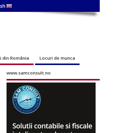
ish
ri din România
Locuri de munca
www.samconsult.no