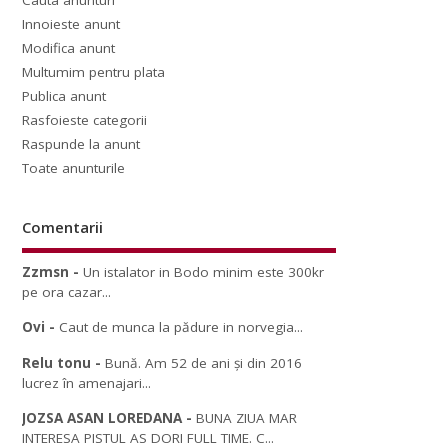
Cauta anunturi
Innoieste anunt
Modifica anunt
Multumim pentru plata
Publica anunt
Rasfoieste categorii
Raspunde la anunt
Toate anunturile
Comentarii
Zzmsn
-
Un istalator in Bodo minim este 300kr
pe ora cazar...
Ovi
-
Caut de munca la pădure in norvegia...
Relu tonu
-
Bună. Am 52 de ani și din 2016
lucrez în amenajari...
JOZSA ASAN LOREDANA
-
BUNA ZIUA MAR
INTERESA PISTUL AS DORI FULL TIME. C...