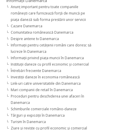
Informaţii Danemarca
Anunţ important pentru toate companiile
româneşti care furnizează forţă de muncă pe
piaţa daneză sub forma prestării unor servicii
Cazare Danemarca
Comunitatea românească Danemarca
Despre antene tv Danemarca
Informaţii pentru cetăţenii români care doresc să
lucreze în Danemarca
Informaţii privind piaţa muncii în Danemarca
Instituţii daneze cu profil economic şi comercial
Întrebări frecvente Danemarca
Investiţii daneze în economia românească
Link-uri catre universitatiile din Danemarca
Mari companii de retail în Danemarca
Proceduri pentru deschiderea unei afaceri în
Danemarca
Schimburile comerciale româno-daneze
Târguri şi expoziţii în Danemarca
Turism în Danemarca
Ziare şi reviste cu profil economic şi comercial