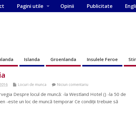
ct
Pagini utile
Opinii
Publicitate
Engl
nlanda
Islanda
Groenlanda
Insulele Feroe
Sti
ia
 2016
Locuri de munca
Niciun comentariu
egia Despre locul de muncă: -la Westland Hotel () -la 50 de
en -este un loc de muncă temporar Ce condiții trebuie să