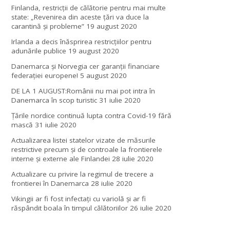
Finlanda, restricţii de călătorie pentru mai multe
state: „Revenirea din aceste ţări va duce la
carantină şi probleme”
19 august 2020
Irlanda a decis înăsprirea restricțiilor pentru
adunările publice
19 august 2020
Danemarca și Norvegia cer garanții financiare
federației europene!
5 august 2020
DE LA 1 AUGUST:Românii nu mai pot intra în
Danemarca în scop turistic
31 iulie 2020
Țările nordice continuă lupta contra Covid-19 fără
mască
31 iulie 2020
Actualizarea listei statelor vizate de măsurile
restrictive precum și de controale la frontierele
interne și externe ale Finlandei
28 iulie 2020
Actualizare cu privire la regimul de trecere a
frontierei în Danemarca
28 iulie 2020
Vikingii ar fi fost infectaţi cu variolă şi ar fi
răspândit boala în timpul călătoriilor
26 iulie 2020