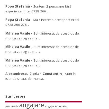
Popa Ștefania
-
Suntem 2 persoane fără
experienta nr tel 0728 266 ...
Popa Ștefania
-
Ma-r interesa acest post nr tel
0728 266 278...
Mihalea Vasile
-
Sunt interesat de acest loc de
munca,va rog sa ma ...
Mihalea Vasile
-
Sunt interesat de acest loc de
munca,va rog sa ma ...
Mihalea Vasile
-
Sunt interesat de acest loc de
munca,va rog sa ma ...
Alexandrescu Ciprian Constantin
-
Sunt în
islanda și caut de munca...
Stiri despre
angajare
angajare bucatar
Ambasada