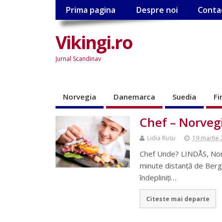
Prima pagina
Despre noi
Conta
Vikingi.ro
Jurnal Scandinav
Norvegia
Danemarca
Suedia
Fi
Chef – Norveg
Lidia Rusu
19 martie
Chef Unde? LINDÅS, Norv
minute distanță de Berg
îndepliniți…
Citeste mai departe