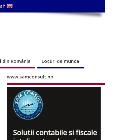
ish
ri din România
Locuri de munca
www.samconsult.no