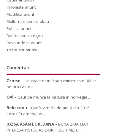
Cauta anunturi
Innoieste anunt
Modifica anunt
Multumim pentru plata
Publica anunt
Rasfoieste categorii
Raspunde la anunt
Toate anunturile
Comentarii
Zzmsn
-
Un istalator in Bodo minim este 300kr
pe ora cazar...
Ovi
-
Caut de munca la pădure in norvegia...
Relu tonu
-
Bună. Am 52 de ani și din 2016
lucrez în amenajari...
JOZSA ASAN LOREDANA
-
BUNA ZIUA MAR
INTERESA PISTUL AS DORI FULL TIME. C...